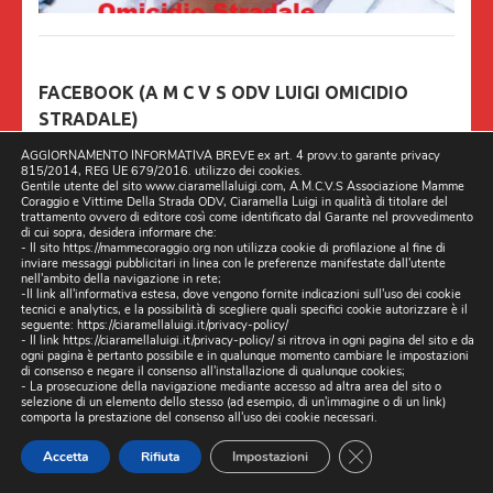
FACEBOOK (A M C V S ODV LUIGI OMICIDIO
STRADALE)
AGGIORNAMENTO INFORMATIVA BREVE ex art. 4 provv.to garante privacy
815/2014, REG UE 679/2016. utilizzo dei cookies.
Gentile utente del sito www.ciaramellaluigi.com, A.M.C.V.S Associazione Mamme
Coraggio e Vittime Della Strada ODV, Ciaramella Luigi in qualità di titolare del
trattamento ovvero di editore così come identificato dal Garante nel provvedimento
UTENTI IN LINEA
di cui sopra, desidera informare che:
- Il sito https://mammecoraggio.org non utilizza cookie di profilazione al fine di
inviare messaggi pubblicitari in linea con le preferenze manifestate dall'utente
6 utenti
In linea
nell'ambito della navigazione in rete;
-Il link all'informativa estesa, dove vengono fornite indicazioni sull'uso dei cookie
tecnici e analytics, e la possibilità di scegliere quali specifici cookie autorizzare è il
seguente:
https://ciaramellaluigi.it/privacy-policy/
- Il link
https://ciaramellaluigi.it/privacy-policy/
si ritrova in ogni pagina del sito e da
ONLINE VISITORS:
0
ogni pagina è pertanto possibile e in qualunque momento cambiare le impostazioni
di consenso e negare il consenso all'installazione di qualunque cookies;
- La prosecuzione della navigazione mediante accesso ad altra area del sito o
TODAY'S VIEWS:
10.765
selezione di un elemento dello stesso (ad esempio, di un'immagine o di un link)
comporta la prestazione del consenso all'uso dei cookie necessari.
CLOSE GDPR CO
VISITATORI DI OGGI:
33
Accetta
Rifiuta
Impostazioni