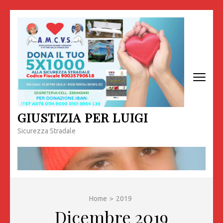
Passa
al
contenuto
(premi
invio)
GIUSTIZIA PER LUIGI
Sicurezza Stradale
Home
>
2019
Dicembre 2019