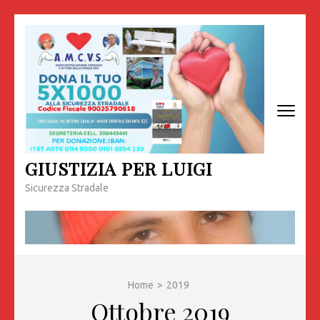
Passa
al
contenuto
(premi
invio)
GIUSTIZIA PER LUIGI
Sicurezza Stradale
Home
>
2019
Ottobre 2019