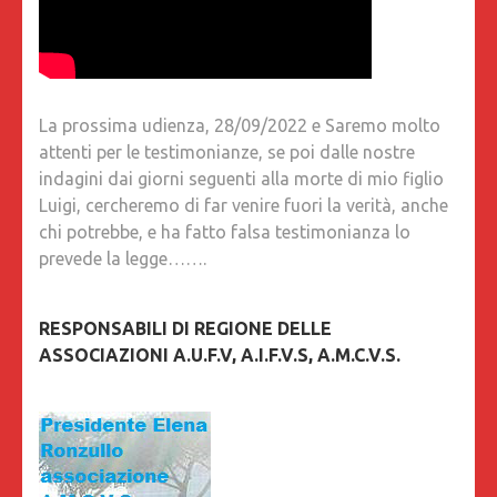
La prossima udienza, 28/09/2022 e Saremo molto
attenti per le testimonianze, se poi dalle nostre
indagini dai giorni seguenti alla morte di mio figlio
Luigi, cercheremo di far venire fuori la verità, anche
chi potrebbe, e ha fatto falsa testimonianza lo
prevede la legge…….
RESPONSABILI DI REGIONE DELLE
ASSOCIAZIONI A.U.F.V, A.I.F.V.S, A.M.C.V.S.