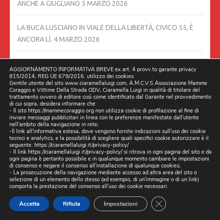
ANCHE A GIUGLIANO
5 MARZO 2026
LA BUCA LUSCIANO IN VIALE DELLA LIBERTÀ, CIVICO 55, È
ANCORA LÌ.
4 MARZO 2026
L’ILLUMINAZIONE TRA VIA BETTINO CRAXI E VIA LUCARELLI È
AGGIORNAMENTO INFORMATIVA BREVE ex art. 4 provv.to garante privacy
TORNATA. 03/03/2026 TRENTOLA DUCENTA, LUSCIANO
3
815/2014, REG UE 679/2016. utilizzo dei cookies.
Gentile utente del sito www.ciaramellaluigi.com, A.M.C.V.S Associazione Mamme
MARZO 2026
Coraggio e Vittime Della Strada ODV, Ciaramella Luigi in qualità di titolare del
trattamento ovvero di editore così come identificato dal Garante nel provvedimento
di cui sopra, desidera informare che:
- Il sito https://mammecoraggio.org non utilizza cookie di profilazione al fine di
SOPRALLUOGHI MINISTERIALI DOPO MARANO: SI PARTE DA
inviare messaggi pubblicitari in linea con le preferenze manifestate dall'utente
GIUGLIANO, LETTORI INVITATI A SEGNALARE BUCHE E
nell'ambito della navigazione in rete;
-Il link all'informativa estesa, dove vengono fornite indicazioni sull'uso dei cookie
VORAGINI
27 FEBBRAIO 2026
tecnici e analytics, e la possibilità di scegliere quali specifici cookie autorizzare è il
seguente:
https://ciaramellaluigi.it/privacy-policy/
- Il link
https://ciaramellaluigi.it/privacy-policy/
si ritrova in ogni pagina del sito e da
26/02/2026 STRADE AL BUIO DA UNA SETTIMANA TRA VIA
ogni pagina è pertanto possibile e in qualunque momento cambiare le impostazioni
di consenso e negare il consenso all'installazione di qualunque cookies;
BETTINO CRAXI E VIA LUCARELLI. TRENTOLA DUCENTA,
- La prosecuzione della navigazione mediante accesso ad altra area del sito o
selezione di un elemento dello stesso (ad esempio, di un'immagine o di un link)
LUSCIANO,
26 FEBBRAIO 2026
comporta la prestazione del consenso all'uso dei cookie necessari.
CLOSE GDPR CO
Accetta
Rifiuta
Impostazioni
IERI 25/02/2026 MIO COGNATO FAVICCHIO LUCIANO E
DECEDUTO, E CON IL CUORE A PEZZI STAMATTINA