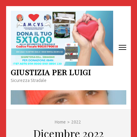
Passa
al
contenuto
(premi
invio)
GIUSTIZIA PER LUIGI
Sicurezza Stradale
Home
>
2022
Dicembre 2022