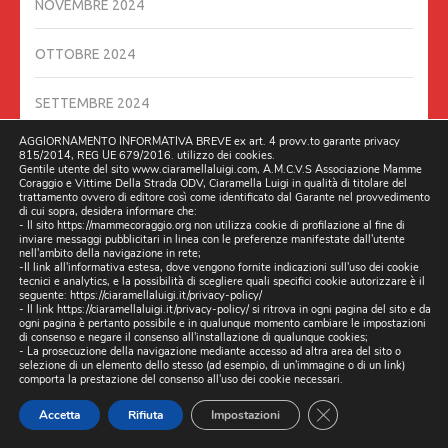
NOVEMBRE 2024
OTTOBRE 2024
SETTEMBRE 2024
AGGIORNAMENTO INFORMATIVA BREVE ex art. 4 provv.to garante privacy
AGOSTO 2024
815/2014, REG UE 679/2016. utilizzo dei cookies.
Gentile utente del sito www.ciaramellaluigi.com, A.M.C.V.S Associazione Mamme
Coraggio e Vittime Della Strada ODV, Ciaramella Luigi in qualità di titolare del
trattamento ovvero di editore così come identificato dal Garante nel provvedimento
LUGLIO 2024
di cui sopra, desidera informare che:
- Il sito https://mammecoraggio.org non utilizza cookie di profilazione al fine di
inviare messaggi pubblicitari in linea con le preferenze manifestate dall'utente
GIUGNO 2024
nell'ambito della navigazione in rete;
-Il link all'informativa estesa, dove vengono fornite indicazioni sull'uso dei cookie
tecnici e analytics, e la possibilità di scegliere quali specifici cookie autorizzare è il
seguente:
https://ciaramellaluigi.it/privacy-policy/
MAGGIO 2024
- Il link
https://ciaramellaluigi.it/privacy-policy/
si ritrova in ogni pagina del sito e da
ogni pagina è pertanto possibile e in qualunque momento cambiare le impostazioni
di consenso e negare il consenso all'installazione di qualunque cookies;
APRILE 2024
- La prosecuzione della navigazione mediante accesso ad altra area del sito o
selezione di un elemento dello stesso (ad esempio, di un'immagine o di un link)
comporta la prestazione del consenso all'uso dei cookie necessari.
MARZO 2024
CLOSE GDPR CO
Accetta
Rifiuta
Impostazioni
FEBBRAIO 2024