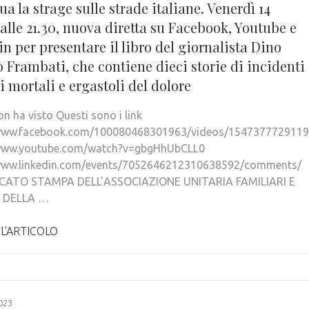
a la strage sulle strade italiane. Venerdì 14
 alle 21.30, nuova diretta su Facebook, Youtube e
n per presentare il libro del giornalista Dino
 Frambati, che contiene dieci storie di incidenti
i mortali e ergastoli del dolore
non ha visto Questi sono i link
/www.facebook.com/100080468301963/videos/154737772911
/www.youtube.com/watch?v=gbgHhUbCLL0
/www.linkedin.com/events/7052646212310638592/comments/
ATO STAMPA DELL’ASSOCIAZIONE UNITARIA FAMILIARI E
 DELLA …
 L'ARTICOLO
023