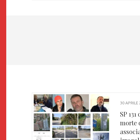
30 APRILE 
SP 131 
morte d
associa