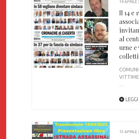
19 APRILE 
Il 14 e
associa
invitan
al cent
urne e 
collett
COMUNIC
VITTIME 
…
LEGGI
15 APRILE 