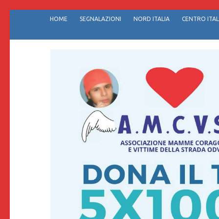
Passa
HOME
SEGNALAZIONI
NORD ITALIA
CENTRO ITAL
al
contenuto
(premi
invio)