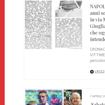
NAPOLI
anni se
in via
Giuglia
che og
intende
CRONACH
VITTIME 
pericol
LEGGI
7 APRILE 2
Sabato