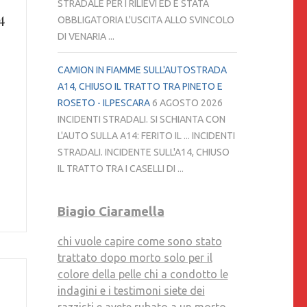
STRADALE PER I RILIEVI ED È STATA
4
OBBLIGATORIA L'USCITA ALLO SVINCOLO
DI VENARIA ...
CAMION IN FIAMME SULL'AUTOSTRADA
A14, CHIUSO IL TRATTO TRA PINETO E
ROSETO - ILPESCARA
6 AGOSTO 2026
INCIDENTI STRADALI. SI SCHIANTA CON
L'AUTO SULLA A14: FERITO IL ... INCIDENTI
STRADALI. INCIDENTE SULL'A14, CHIUSO
IL TRATTO TRA I CASELLI DI ...
Biagio Ciaramella
chi vuole capire come sono stato
trattato dopo morto solo per il
colore della pelle chi a condotto le
indagini e i testimoni siete dei
razzisti e avete rubato a un morto