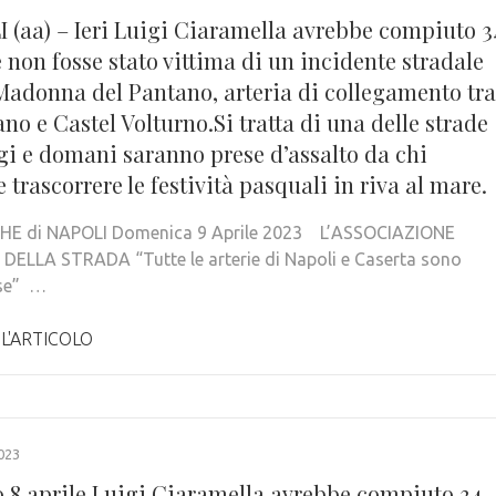
 (aa) – Ieri Luigi Ciaramella avrebbe compiuto 3
 non fosse stato vittima di un incidente stradale
 Madonna del Pantano, arteria di collegamento tra
no e Castel Volturno.Si tratta di una delle strade
gi e domani saranno prese d’assalto da chi
 trascorrere le festività pasquali in riva al mare.
E di NAPOLI Domenica 9 Aprile 2023 L’ASSOCIAZIONE
DELLA STRADA “Tutte le arterie di Napoli e Caserta sono
ose” …
 L'ARTICOLO
023
 8 aprile Luigi Ciaramella avrebbe compiuto 34