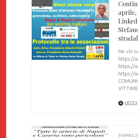
Continu
aprile,
Linkedi
Stefano
stradal
Per chi 
https:/
https:/
https:/
COMUNIC
VITTIME
LEGGI
9 APRILE 2