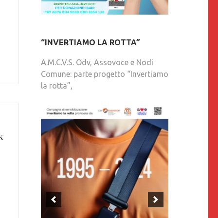
“INVERTIAMO LA ROTTA”
A.M.C.V.S. Odv, Assovoce e Nodi
Comune: parte progetto “Invertiamo
la rotta”,
k