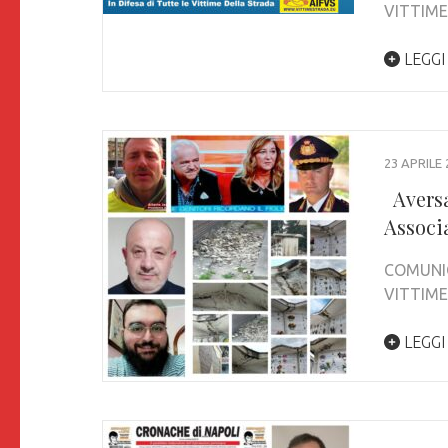
VITTI
LEGGI
23 APRILE 
Aversa
Associ
COMUNIC
VITTI
LEGGI