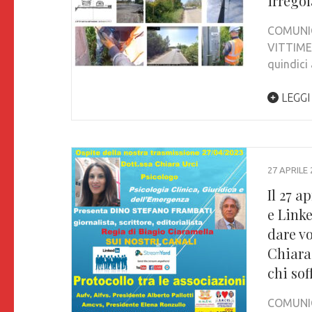
irregol
COMUNIC
VITTIME 
quindici
LEGGI
27 APRILE 
Il 27 a
e Linke
dare vo
Chiara
chi sof
COMUNIC