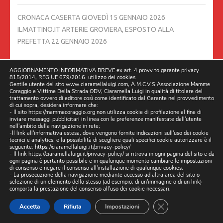
CRONACA CASERTA GIOVEDÌ 15 GENNAIO 2026
ILMATTINO.IT ARTERIE GROVIERA, ESPOSTO ALLA
PREFETTA
22 GENNAIO 2026
IL COMANDANTE DEI VIGILI URBANI HA UNA
AGGIORNAMENTO INFORMATIVA BREVE ex art. 4 provv.to garante privacy
815/2014, REG UE 679/2016. utilizzo dei cookies.
RESPONSABILITÀ DI VIGILARE SULLE BUCHE STRADALI.
21
Gentile utente del sito www.ciaramellaluigi.com, A.M.C.V.S Associazione Mamme
GENNAIO 2026
Coraggio e Vittime Della Strada ODV, Ciaramella Luigi in qualità di titolare del
trattamento ovvero di editore così come identificato dal Garante nel provvedimento
di cui sopra, desidera informare che:
- Il sito https://mammecoraggio.org non utilizza cookie di profilazione al fine di
𝐔𝐧 𝐦𝐞𝐬𝐬𝐚𝐠𝐠𝐢𝐨 𝐜𝐡𝐞 𝐯𝐚 𝐨𝐥𝐭𝐫𝐞 𝐢𝐥 𝐍𝐚𝐭𝐚𝐥𝐞, 𝐮𝐧 𝐢𝐦𝐩𝐞𝐠𝐧𝐨 𝐜𝐡𝐞 𝐜𝐨𝐧𝐭𝐢𝐧𝐮𝐚
inviare messaggi pubblicitari in linea con le preferenze manifestate dall'utente
𝐭𝐮𝐭𝐭𝐨 𝐥’𝐚𝐧𝐧𝐨
18 GENNAIO 2026
nell'ambito della navigazione in rete;
-Il link all'informativa estesa, dove vengono fornite indicazioni sull'uso dei cookie
tecnici e analytics, e la possibilità di scegliere quali specifici cookie autorizzare è il
seguente:
https://ciaramellaluigi.it/privacy-policy/
RINGRAZIAMO CITTÀ METROPOLITANA PER AVERCI RESO
- Il link
https://ciaramellaluigi.it/privacy-policy/
si ritrova in ogni pagina del sito e da
ogni pagina è pertanto possibile e in qualunque momento cambiare le impostazioni
PARTECIPI ASSIEME A TANTE ALTRE REALTÀ, COME
di consenso e negare il consenso all'installazione di qualunque cookies;
ASSOCIAZIONE MAMME CORAGGIO E VITTIME DELLA
- La prosecuzione della navigazione mediante accesso ad altra area del sito o
selezione di un elemento dello stesso (ad esempio, di un'immagine o di un link)
STRADA…….
17 GENNAIO 2026
comporta la prestazione del consenso all'uso dei cookie necessari.
CLOSE GDPR CO
Accetta
Rifiuta
Impostazioni
UNA MIA INTERVISTA SU IL MATTINO DI NAPOLI 13/01/2026
DI MELINA CHIAPPARINO
15 GENNAIO 2026