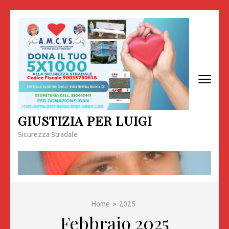
Passa
al
contenuto
(premi
invio)
GIUSTIZIA PER LUIGI
Sicurezza Stradale
Home
>
2025
Febbraio 2025