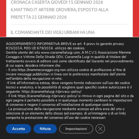
CRONACA CASERTA GIOVEDÌ 15 GENNAIO 2026
ILMATTINO.IT ARTERIE GROVIERA, ESPOSTO ALLA
PREFETTA
22 GENNAIO 2026
IL COMANDANTE DEI VIGILI URBANI HA UNA
RESPONSABILITÀ DI VIGILARE SULLE BUCHE STRADALI.
21
AGGIORNAMENTO INFORMATIVA BREVE ex art. 4 provv.to garante privacy
GENNAIO 2026
815/2014, REG UE 679/2016. utilizzo dei cookies.
Gentile utente del sito www.ciaramellaluigi.com, A.M.C.V.S Associazione Mamme
Coraggio e Vittime Della Strada ODV, Ciaramella Luigi in qualità di titolare del
trattamento ovvero di editore così come identificato dal Garante nel provvedimento
𝐔𝐧 𝐦𝐞𝐬𝐬𝐚𝐠𝐠𝐢𝐨 𝐜𝐡𝐞 𝐯𝐚 𝐨𝐥𝐭𝐫𝐞 𝐢𝐥 𝐍𝐚𝐭𝐚𝐥𝐞, 𝐮𝐧 𝐢𝐦𝐩𝐞𝐠𝐧𝐨 𝐜𝐡𝐞 𝐜𝐨𝐧𝐭𝐢𝐧𝐮𝐚
di cui sopra, desidera informare che:
𝐭𝐮𝐭𝐭𝐨 𝐥’𝐚𝐧𝐧𝐨
18 GENNAIO 2026
- Il sito https://mammecoraggio.org non utilizza cookie di profilazione al fine di
inviare messaggi pubblicitari in linea con le preferenze manifestate dall'utente
nell'ambito della navigazione in rete;
-Il link all'informativa estesa, dove vengono fornite indicazioni sull'uso dei cookie
RINGRAZIAMO CITTÀ METROPOLITANA PER AVERCI RESO
tecnici e analytics, e la possibilità di scegliere quali specifici cookie autorizzare è il
seguente:
https://ciaramellaluigi.it/privacy-policy/
PARTECIPI ASSIEME A TANTE ALTRE REALTÀ, COME
- Il link
https://ciaramellaluigi.it/privacy-policy/
si ritrova in ogni pagina del sito e da
ASSOCIAZIONE MAMME CORAGGIO E VITTIME DELLA
ogni pagina è pertanto possibile e in qualunque momento cambiare le impostazioni
di consenso e negare il consenso all'installazione di qualunque cookies;
STRADA…….
17 GENNAIO 2026
- La prosecuzione della navigazione mediante accesso ad altra area del sito o
selezione di un elemento dello stesso (ad esempio, di un'immagine o di un link)
comporta la prestazione del consenso all'uso dei cookie necessari.
UNA MIA INTERVISTA SU IL MATTINO DI NAPOLI 13/01/2026
CLOSE GDPR CO
Accetta
Rifiuta
Impostazioni
DI MELINA CHIAPPARINO
15 GENNAIO 2026