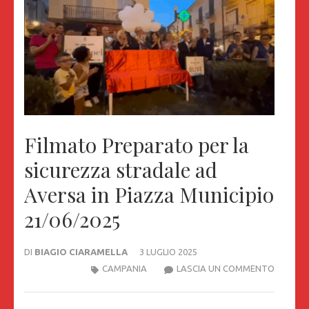
Filmato Preparato per la
sicurezza stradale ad
Aversa in Piazza Municipio
21/06/2025
DI
BIAGIO CIARAMELLA
3 LUGLIO 2025
FILMAT
CAMPANIA
LASCIA UN COMMENTO
PREPAR
PER