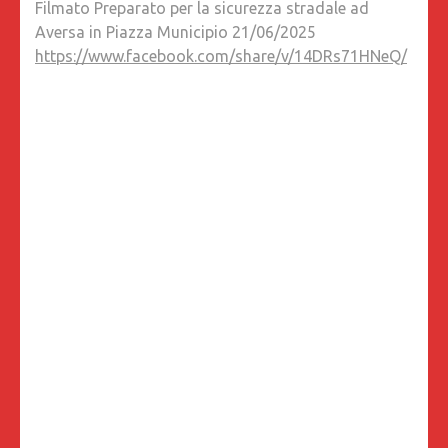
Filmato Preparato per la sicurezza stradale ad
LA
Aversa in Piazza Municipio 21/06/2025
SICURE
https://www.facebook.com/share/v/14DRs71HNeQ/
STRADA
AD
AVERSA
IN
PIAZZA
MUNICIP
21/06/2