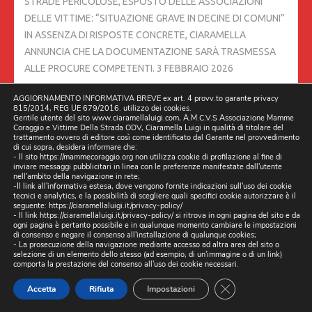
STRADE PERICOLOSE, ESPOSTO DELLE ASSOCIAZIONI
DELLE VITTIME: “SITUAZIONE GRAVE IN DECINE DI COMUNI”
IN ASSENZA DI RISPOSTE CONCRETE, CIARAMELLA
ANNUNCIA CHE LA DOCUMENTAZIONE SARÀ TRASMESSA
ALLE PROCURE COMPETENTI.
3 FEBBRAIO 2026
AGGIORNAMENTO INFORMATIVA BREVE ex art. 4 provv.to garante privacy
MARANO. ESPOSTO DELLE ASSOCIAZIONI VITTIME DELLA
815/2014, REG UE 679/2016. utilizzo dei cookies.
Gentile utente del sito www.ciaramellaluigi.com, A.M.C.V.S Associazione Mamme
STRADA PER IL DISSESTO DELLA RETE STRADALE
2
Coraggio e Vittime Della Strada ODV, Ciaramella Luigi in qualità di titolare del
FEBBRAIO 2026
trattamento ovvero di editore così come identificato dal Garante nel provvedimento
di cui sopra, desidera informare che:
- Il sito https://mammecoraggio.org non utilizza cookie di profilazione al fine di
inviare messaggi pubblicitari in linea con le preferenze manifestate dall'utente
SI TORNA A PARLARE IN QUESTI GIORNI DI #PNRR, PERCHÉ IL
nell'ambito della navigazione in rete;
CONSIGLIO DEI MINISTRI HA APPROVATO UN DECRETO
-Il link all'informativa estesa, dove vengono fornite indicazioni sull'uso dei cookie
tecnici e analytics, e la possibilità di scegliere quali specifici cookie autorizzare è il
LEGGE IN MATERIA.
31 GENNAIO 2026
seguente:
https://ciaramellaluigi.it/privacy-policy/
- Il link
https://ciaramellaluigi.it/privacy-policy/
si ritrova in ogni pagina del sito e da
ogni pagina è pertanto possibile e in qualunque momento cambiare le impostazioni
di consenso e negare il consenso all'installazione di qualunque cookies;
COME PORTAVOCE DELLE TRE ASSOCIAZIONI VITTIME
- La prosecuzione della navigazione mediante accesso ad altra area del sito o
DELLA STRADA, RINGRAZIAMO L’AMICO MASSIMO SGURELLI
selezione di un elemento dello stesso (ad esempio, di un'immagine o di un link)
comporta la prestazione del consenso all'uso dei cookie necessari.
30 GENNAIO 2026
CLOSE GDPR CO
Accetta
Rifiuta
Impostazioni
N.1 ANNO 25 GENNAIO 2026 NEROSUBIANCO IN QUESTO