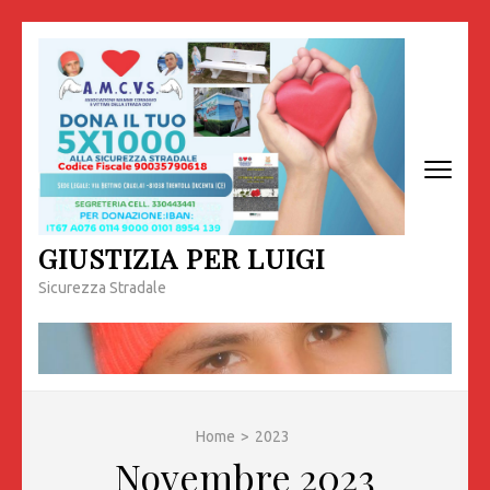
Passa
al
contenuto
(premi
invio)
GIUSTIZIA PER LUIGI
Sicurezza Stradale
Home
>
2023
Novembre 2023