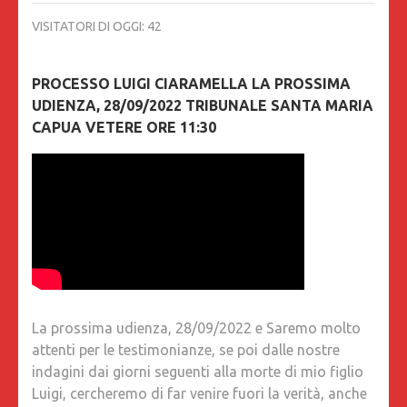
VISITATORI DI OGGI:
42
PROCESSO LUIGI CIARAMELLA LA PROSSIMA
UDIENZA, 28/09/2022 TRIBUNALE SANTA MARIA
CAPUA VETERE ORE 11:30
La prossima udienza, 28/09/2022 e Saremo molto
attenti per le testimonianze, se poi dalle nostre
indagini dai giorni seguenti alla morte di mio figlio
Luigi, cercheremo di far venire fuori la verità, anche