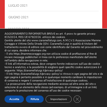
LUGLIO 2021
GIUGNO 2021
MAGGIO 2021
AGGIORNAMENTO INFORMATIVA BREVE ex art. 4 provv.to garante privacy
815/2014, REG UE 679/2016. utilizzo dei cookies.
APRILE 2021
Gentile utente del sito www.ciaramellaluigi.com, A.M.C.V.S Associazione Mamme
Coraggio e Vittime Della Strada ODV, Ciaramella Luigi in qualità di titolare del
trattamento ovvero di editore così come identificato dal Garante nel provvedimento
di cui sopra, desidera informare che:
MARZO 2021
- Il sito https://mammecoraggio.org non utilizza cookie di profilazione al fine di
inviare messaggi pubblicitari in linea con le preferenze manifestate dall'utente
nell'ambito della navigazione in rete;
FEBBRAIO 2021
-Il link all'informativa estesa, dove vengono fornite indicazioni sull'uso dei cookie
tecnici e analytics, e la possibilità di scegliere quali specifici cookie autorizzare è il
seguente:
https://ciaramellaluigi.it/privacy-policy/
- Il link
https://ciaramellaluigi.it/privacy-policy/
si ritrova in ogni pagina del sito e da
GENNAIO 2021
ogni pagina è pertanto possibile e in qualunque momento cambiare le impostazioni
di consenso e negare il consenso all'installazione di qualunque cookies;
- La prosecuzione della navigazione mediante accesso ad altra area del sito o
DICEMBRE 2020
selezione di un elemento dello stesso (ad esempio, di un'immagine o di un link)
comporta la prestazione del consenso all'uso dei cookie necessari.
CLOSE GDPR CO
NOVEMBRE 2020
Accetta
Rifiuta
Impostazioni