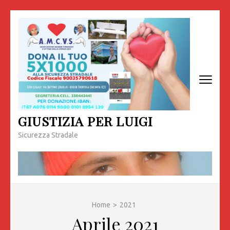
Passa
al
contenuto
(premi
invio)
GIUSTIZIA PER LUIGI
Sicurezza Stradale
Home
>
2021
Aprile 2021