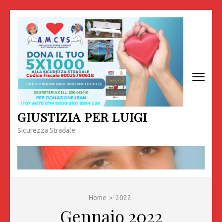
Passa
al
contenuto
(premi
invio)
GIUSTIZIA PER LUIGI
Sicurezza Stradale
Home
>
2022
Gennaio 2022