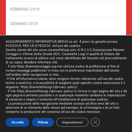
FEBBRAIO 2019
GENNAIO 2019
DICEMBRE 2018
AGGIORNAMENTO INFORMATIVA BREVE ex art. 4 provv.to garante privacy
815/2014, REG UE 679/2016. utilizzo dei cookies.
Gentile utente del sito www.ciaramellaluigi.com, A.M.C.V.S Associazione Mamme
OTTOBRE 2018
Coraggio e Vittime Della Strada ODV, Ciaramella Luigi in qualità di titolare del
trattamento ovvero di editore così come identificato dal Garante nel provvedimento
di cui sopra, desidera informare che:
- Il sito https://mammecoraggio.org non utilizza cookie di profilazione al fine di
SETTEMBRE 2018
inviare messaggi pubblicitari in linea con le preferenze manifestate dall'utente
nell'ambito della navigazione in rete;
-Il link all'informativa estesa, dove vengono fornite indicazioni sull'uso dei cookie
AGOSTO 2018
tecnici e analytics, e la possibilità di scegliere quali specifici cookie autorizzare è il
seguente:
https://ciaramellaluigi.it/privacy-policy/
- Il link
https://ciaramellaluigi.it/privacy-policy/
si ritrova in ogni pagina del sito e da
ogni pagina è pertanto possibile e in qualunque momento cambiare le impostazioni
LUGLIO 2018
di consenso e negare il consenso all'installazione di qualunque cookies;
- La prosecuzione della navigazione mediante accesso ad altra area del sito o
selezione di un elemento dello stesso (ad esempio, di un'immagine o di un link)
GIUGNO 2018
comporta la prestazione del consenso all'uso dei cookie necessari.
CLOSE GDPR CO
Accetta
Rifiuta
Impostazioni
GIUGNO 2016