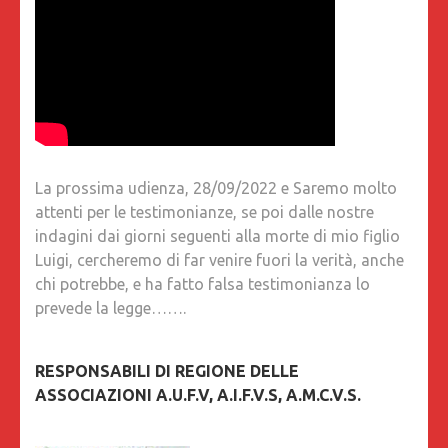
La prossima udienza, 28/09/2022 e Saremo molto
attenti per le testimonianze, se poi dalle nostre
indagini dai giorni seguenti alla morte di mio figlio
Luigi, cercheremo di far venire fuori la verità, anche
chi potrebbe, e ha fatto falsa testimonianza lo
prevede la legge…….
RESPONSABILI DI REGIONE DELLE
ASSOCIAZIONI A.U.F.V, A.I.F.V.S, A.M.C.V.S.