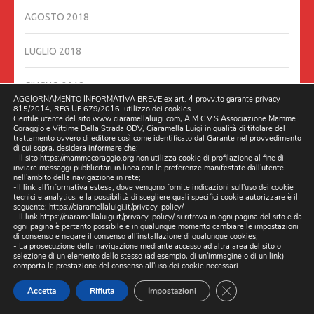
AGOSTO 2018
LUGLIO 2018
GIUGNO 2018
AGGIORNAMENTO INFORMATIVA BREVE ex art. 4 provv.to garante privacy
815/2014, REG UE 679/2016. utilizzo dei cookies.
Gentile utente del sito www.ciaramellaluigi.com, A.M.C.V.S Associazione Mamme
GIUGNO 2016
Coraggio e Vittime Della Strada ODV, Ciaramella Luigi in qualità di titolare del
trattamento ovvero di editore così come identificato dal Garante nel provvedimento
di cui sopra, desidera informare che:
MAGGIO 2016
- Il sito https://mammecoraggio.org non utilizza cookie di profilazione al fine di
inviare messaggi pubblicitari in linea con le preferenze manifestate dall'utente
nell'ambito della navigazione in rete;
-Il link all'informativa estesa, dove vengono fornite indicazioni sull'uso dei cookie
DICEMBRE 201
tecnici e analytics, e la possibilità di scegliere quali specifici cookie autorizzare è il
seguente:
https://ciaramellaluigi.it/privacy-policy/
- Il link
https://ciaramellaluigi.it/privacy-policy/
si ritrova in ogni pagina del sito e da
ogni pagina è pertanto possibile e in qualunque momento cambiare le impostazioni
RECENT POSTS
di consenso e negare il consenso all'installazione di qualunque cookies;
- La prosecuzione della navigazione mediante accesso ad altra area del sito o
selezione di un elemento dello stesso (ad esempio, di un'immagine o di un link)
DOPO GLI ESPOSTI, (ARRIVANO LE ISPEZIONI), DAL
comporta la prestazione del consenso all'uso dei cookie necessari.
MINISTERO INFRASTRUTTURE ROMA, DELEGANO NAPOLI
CLOSE GDPR CO
Accetta
Rifiuta
Impostazioni
AD INTERVENIRE SULLA STRADA PROVINCIALE DI CASERTA,
SP131 03/04/2026 ORE 10:00 CHIAMATA STRADA DELLA