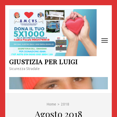
Passa
al
contenuto
(premi
invio)
GIUSTIZIA PER LUIGI
Sicurezza Stradale
Home
>
2018
Agosto 2018