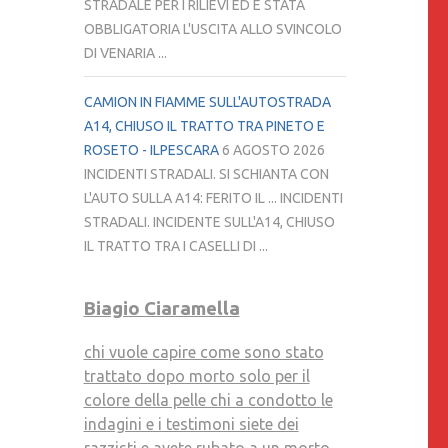
STRADALE PER I RILIEVI ED È STATA
OBBLIGATORIA L'USCITA ALLO SVINCOLO
DI VENARIA ...
CAMION IN FIAMME SULL'AUTOSTRADA
A14, CHIUSO IL TRATTO TRA PINETO E
ROSETO - ILPESCARA
6 AGOSTO 2026
INCIDENTI STRADALI. SI SCHIANTA CON
L'AUTO SULLA A14: FERITO IL ... INCIDENTI
STRADALI. INCIDENTE SULL'A14, CHIUSO
IL TRATTO TRA I CASELLI DI ...
Biagio Ciaramella
chi vuole capire come sono stato
trattato dopo morto solo per il
colore della pelle chi a condotto le
indagini e i testimoni siete dei
razzisti e avete rubato a un morto