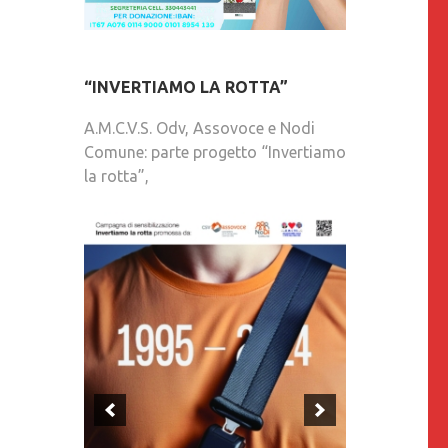
“INVERTIAMO LA ROTTA”
A.M.C.V.S. Odv, Assovoce e Nodi
Comune: parte progetto “Invertiamo
la rotta”,