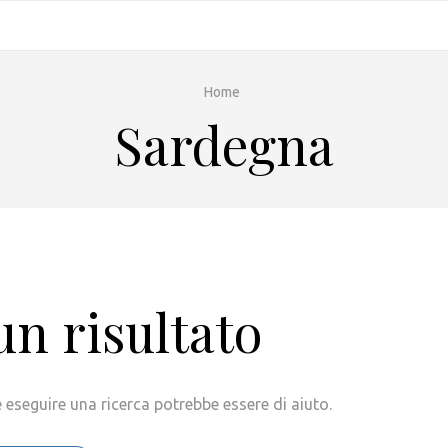
Home
Sardegna
n risultato
 eseguire una ricerca potrebbe essere di aiuto.