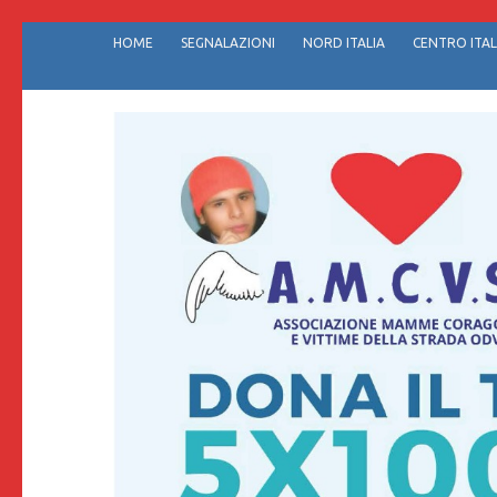
Passa
HOME
SEGNALAZIONI
NORD ITALIA
CENTRO ITAL
al
contenuto
(premi
invio)