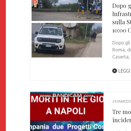
Dopo gl
Infras
sulla S
10:00 
Dopo gli 
Roma, de
Caserta
LEGGI
24 MARZO
Tre mor
inciden