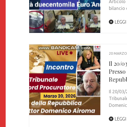
Articolo 
bilancio 
LEGGI
20 MARZO
Il 20/0
Presso
Repubb
Il 20/03
Tribunal
Domenic
LEGGI