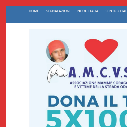
Passa
HOME
SEGNALAZIONI
NORD ITALIA
CENTRO ITAL
al
contenuto
(premi
invio)