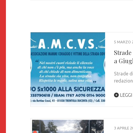
5 MARZO 
Strade 
a Giug
Strade di
redazion
LEGGI
3 APRILE 2