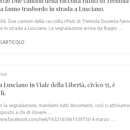
026 Due camion della raccolta rifiuti di Trentola
a fanno trasbordo in strada a Lusciano.
26 Due camion della raccolta rifiuti di Trentola Ducenta fann
o in strada a Lusciano. La segnalazione arriva da Biagio …
 L'ARTICOLO
2026
 Lusciano in Viale della Libertà, civico 55, è
lì.
er la segnalazione, mandami tutti documenti, così ci attiviamo
sposto a chi di dovere….
/www.facebook.com/reel/1632165961539750 4 marzo. …