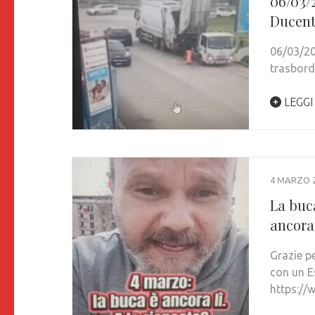
06/03/2
Ducent
06/03/20
trasbord
LEGGI
4 MARZO 
La buca
ancora 
Grazie p
con un E
https:/