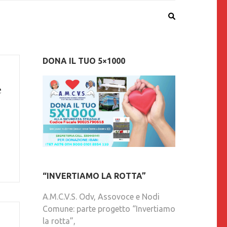
DONA IL TUO 5×1000
e
“INVERTIAMO LA ROTTA”
A.M.C.V.S. Odv, Assovoce e Nodi
Comune: parte progetto “Invertiamo
la rotta”,