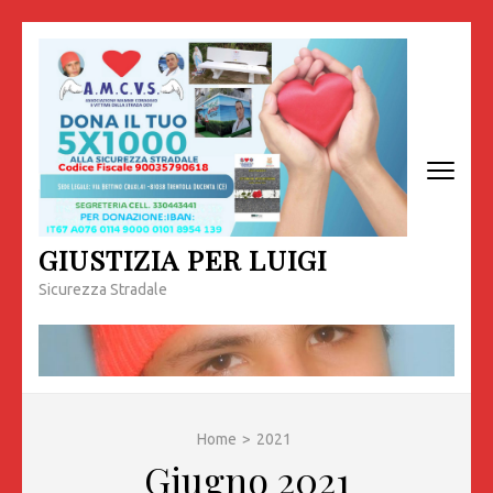
Passa
al
contenuto
(premi
invio)
GIUSTIZIA PER LUIGI
Sicurezza Stradale
Home
>
2021
Giugno 2021