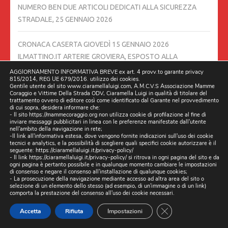
NUMERO BEN DUE ARTICOLI DEDICATI ALLA SICUREZZA
STRADALE,
25 GENNAIO 2026
CRONACA CASERTA GIOVEDÌ 15 GENNAIO 2026
ILMATTINO.IT ARTERIE GROVIERA, ESPOSTO ALLA
PREFETTA
22 GENNAIO 2026
AGGIORNAMENTO INFORMATIVA BREVE ex art. 4 provv.to garante privacy
815/2014, REG UE 679/2016. utilizzo dei cookies.
Gentile utente del sito www.ciaramellaluigi.com, A.M.C.V.S Associazione Mamme
Coraggio e Vittime Della Strada ODV, Ciaramella Luigi in qualità di titolare del
IL COMANDANTE DEI VIGILI URBANI HA UNA
trattamento ovvero di editore così come identificato dal Garante nel provvedimento
RESPONSABILITÀ DI VIGILARE SULLE BUCHE STRADALI.
21
di cui sopra, desidera informare che:
- Il sito https://mammecoraggio.org non utilizza cookie di profilazione al fine di
GENNAIO 2026
inviare messaggi pubblicitari in linea con le preferenze manifestate dall'utente
nell'ambito della navigazione in rete;
-Il link all'informativa estesa, dove vengono fornite indicazioni sull'uso dei cookie
𝐔𝐧 𝐦𝐞𝐬𝐬𝐚𝐠𝐠𝐢𝐨 𝐜𝐡𝐞 𝐯𝐚 𝐨𝐥𝐭𝐫𝐞 𝐢𝐥 𝐍𝐚𝐭𝐚𝐥𝐞, 𝐮𝐧 𝐢𝐦𝐩𝐞𝐠𝐧𝐨 𝐜𝐡𝐞 𝐜𝐨𝐧𝐭𝐢𝐧𝐮𝐚
tecnici e analytics, e la possibilità di scegliere quali specifici cookie autorizzare è il
seguente:
https://ciaramellaluigi.it/privacy-policy/
𝐭𝐮𝐭𝐭𝐨 𝐥’𝐚𝐧𝐧𝐨
18 GENNAIO 2026
- Il link
https://ciaramellaluigi.it/privacy-policy/
si ritrova in ogni pagina del sito e da
ogni pagina è pertanto possibile e in qualunque momento cambiare le impostazioni
di consenso e negare il consenso all'installazione di qualunque cookies;
- La prosecuzione della navigazione mediante accesso ad altra area del sito o
RINGRAZIAMO CITTÀ METROPOLITANA PER AVERCI RESO
selezione di un elemento dello stesso (ad esempio, di un'immagine o di un link)
PARTECIPI ASSIEME A TANTE ALTRE REALTÀ, COME
comporta la prestazione del consenso all'uso dei cookie necessari.
ASSOCIAZIONE MAMME CORAGGIO E VITTIME DELLA
CLOSE GDPR CO
Accetta
Rifiuta
Impostazioni
STRADA…….
17 GENNAIO 2026