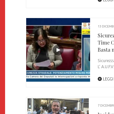
13 DICEMB
Sicure
Time C
Basta m
Sicurezz
L’ A.U.F.
LEGGI
7 DICEMBR