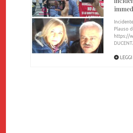
Incide
immedia
Incident
Plauso de
https:/
DUCENTA.
LEGGI