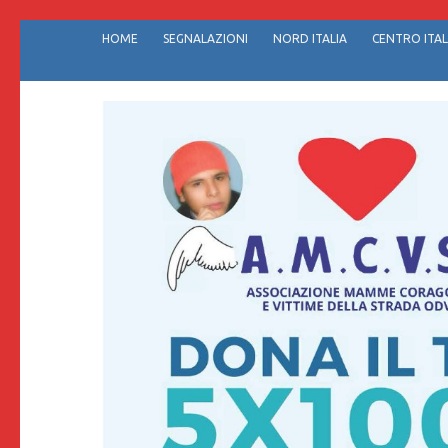
Passa
HOME
SEGNALAZIONI
NORD ITALIA
CENTRO ITAL
al
contenuto
(premi
invio)