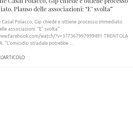
nte Casal Polacco, Gip chiede e ottiene processo
to. Plauso delle associazioni: “E’ svolta”
e Casal Polacco, Gip chiede e ottiene processo immediato.
lle associazioni: “E’ svolta”
/www.facebook.com/watch/?v=377367997999491 TRENTOLA
 “L’omicidio stradale potrebbe …
 L'ARTICOLO