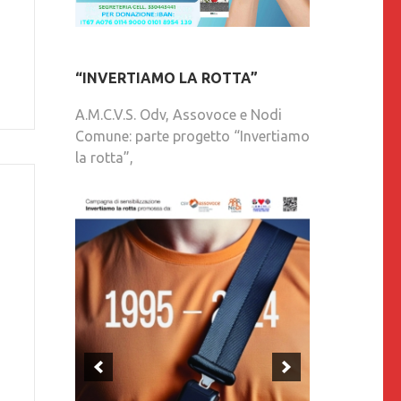
“INVERTIAMO LA ROTTA”
A.M.C.V.S. Odv, Assovoce e Nodi
Comune: parte progetto “Invertiamo
la rotta”,