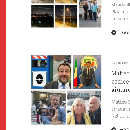
Strada il
Plauso a
Lo scor
LEGGI
17 DICEMB
Matteo 
codice 
aiutar
Matteo Sa
strada),
Nel cor
LEGGI