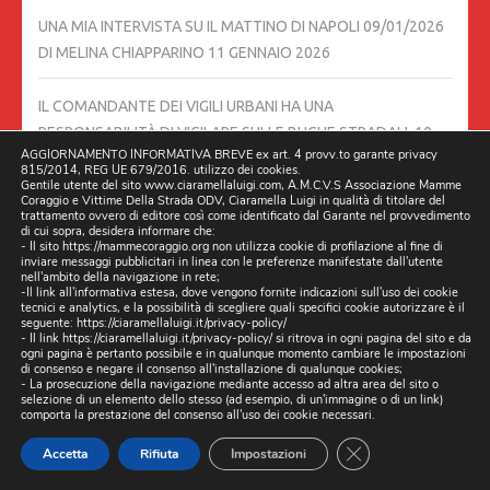
UNA MIA INTERVISTA SU IL MATTINO DI NAPOLI 09/01/2026
DI MELINA CHIAPPARINO
11 GENNAIO 2026
IL COMANDANTE DEI VIGILI URBANI HA UNA
RESPONSABILITÀ DI VIGILARE SULLE BUCHE STRADALI.
10
AGGIORNAMENTO INFORMATIVA BREVE ex art. 4 provv.to garante privacy
GENNAIO 2026
815/2014, REG UE 679/2016. utilizzo dei cookies.
Gentile utente del sito www.ciaramellaluigi.com, A.M.C.V.S Associazione Mamme
Coraggio e Vittime Della Strada ODV, Ciaramella Luigi in qualità di titolare del
LETTERA APERTA A TUTTI I CITTADINI DI AVERSA PER LE
trattamento ovvero di editore così come identificato dal Garante nel provvedimento
di cui sopra, desidera informare che:
CRITICITÀ DELLO STATO PESSIMO DELLE STRADA DELLA
- Il sito https://mammecoraggio.org non utilizza cookie di profilazione al fine di
inviare messaggi pubblicitari in linea con le preferenze manifestate dall'utente
CITTÀ.–
10 GENNAIO 2026
nell'ambito della navigazione in rete;
-Il link all'informativa estesa, dove vengono fornite indicazioni sull'uso dei cookie
tecnici e analytics, e la possibilità di scegliere quali specifici cookie autorizzare è il
ASSOCIAZIONI VITTIME DELLA STRADA: URGENTE UN
seguente:
https://ciaramellaluigi.it/privacy-policy/
- Il link
https://ciaramellaluigi.it/privacy-policy/
si ritrova in ogni pagina del sito e da
TAVOLO TECNICO CONTRO LA STRAGE IN CAMPANIA
4
ogni pagina è pertanto possibile e in qualunque momento cambiare le impostazioni
di consenso e negare il consenso all'installazione di qualunque cookies;
GENNAIO 2026
- La prosecuzione della navigazione mediante accesso ad altra area del sito o
selezione di un elemento dello stesso (ad esempio, di un'immagine o di un link)
comporta la prestazione del consenso all'uso dei cookie necessari.
LE ASSOCIAZIONI VITTIME DELLA STRADA CHIEDONO UN
CLOSE GDPR CO
INCONTRO CON IL PRESIDENTE FICO, PREFETTI DELLA
Accetta
Rifiuta
Impostazioni
CAMPANIA E QUESTORI.
2 GENNAIO 2026