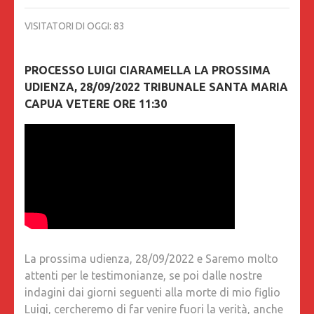
VISITATORI DI OGGI:
83
PROCESSO LUIGI CIARAMELLA LA PROSSIMA
UDIENZA, 28/09/2022 TRIBUNALE SANTA MARIA
CAPUA VETERE ORE 11:30
La prossima udienza, 28/09/2022 e Saremo molto
attenti per le testimonianze, se poi dalle nostre
indagini dai giorni seguenti alla morte di mio figlio
Luigi, cercheremo di far venire fuori la verità, anche