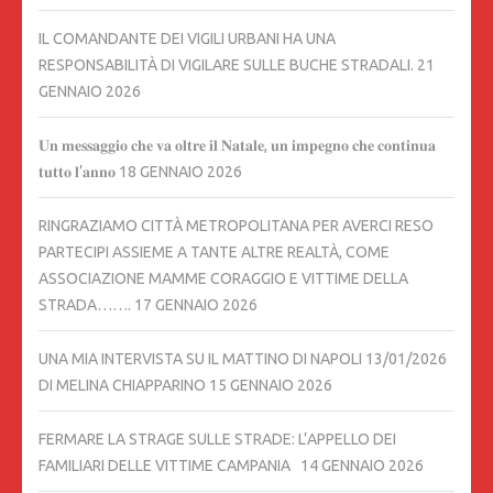
IL COMANDANTE DEI VIGILI URBANI HA UNA
RESPONSABILITÀ DI VIGILARE SULLE BUCHE STRADALI.
21
GENNAIO 2026
𝐔𝐧 𝐦𝐞𝐬𝐬𝐚𝐠𝐠𝐢𝐨 𝐜𝐡𝐞 𝐯𝐚 𝐨𝐥𝐭𝐫𝐞 𝐢𝐥 𝐍𝐚𝐭𝐚𝐥𝐞, 𝐮𝐧 𝐢𝐦𝐩𝐞𝐠𝐧𝐨 𝐜𝐡𝐞 𝐜𝐨𝐧𝐭𝐢𝐧𝐮𝐚
𝐭𝐮𝐭𝐭𝐨 𝐥’𝐚𝐧𝐧𝐨
18 GENNAIO 2026
RINGRAZIAMO CITTÀ METROPOLITANA PER AVERCI RESO
PARTECIPI ASSIEME A TANTE ALTRE REALTÀ, COME
ASSOCIAZIONE MAMME CORAGGIO E VITTIME DELLA
STRADA…….
17 GENNAIO 2026
UNA MIA INTERVISTA SU IL MATTINO DI NAPOLI 13/01/2026
DI MELINA CHIAPPARINO
15 GENNAIO 2026
FERMARE LA STRAGE SULLE STRADE: L’APPELLO DEI
FAMILIARI DELLE VITTIME CAMPANIA
14 GENNAIO 2026