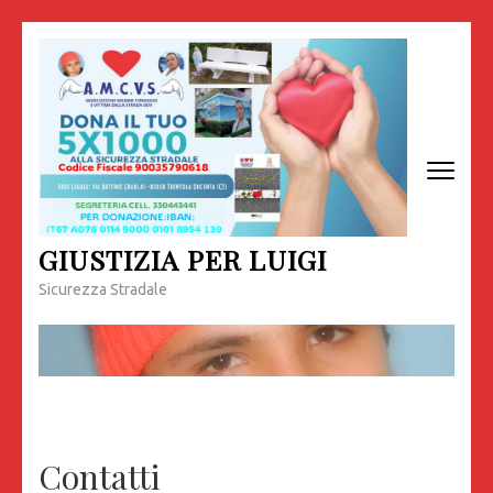
Passa
al
contenuto
(premi
invio)
GIUSTIZIA PER LUIGI
Sicurezza Stradale
Contatti