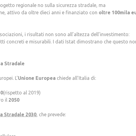
rogetto regionale no sulla sicurezza stradale, ma
e, attivo da oltre dieci anni e finanziato con
oltre 100mila e
sociazioni, i risultati non sono all’altezza dell’investimento:
ti concreti e misurabili. I dati Istat dimostrano che questo no
za Stradale
ropei. L’
Unione Europea
chiede all’Italia di:
30
(rispetto al 2019)
ro il
2050
a Stradale 2030
, che prevede: