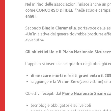
Nel mirino delle associazioni finisce anche un p
come
CONCORSO DI IDEE “
nelle scuole campan
annui
.
Secondo
Biagio Ciaramella
, portavoce delle as
«Un’iniziativa del genere dovrebbe produrre effet
avvenuto».
Gli obiettivi Ue e il Piano Nazionale Sicurez
L’appello si inserisce nel quadro degli obblighi eu
dimezzare morti e feriti gravi entro il 20
raggiungere la
Vision Zero
(zero vittime) ent
Obiettivi recepiti dal
Piano Nazionale Sicurezz
tecnologie obbligatorie sui veicoli