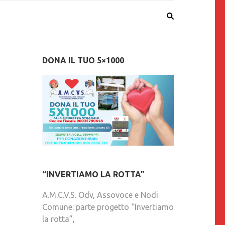
DONA IL TUO 5×1000
“INVERTIAMO LA ROTTA”
A.M.C.V.S. Odv, Assovoce e Nodi
Comune: parte progetto “Invertiamo
la rotta”,