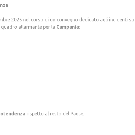
enza
embre 2025 nel corso di un convegno dedicato agli incidenti st
 un quadro allarmante per la
Campania
:
rotendenza
rispetto al
resto del Paese
.