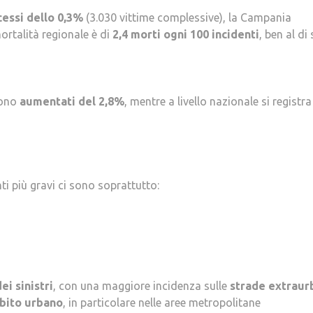
essi dello 0,3%
(3.030 vittime complessive), la Campania
mortalità regionale è di
2,4 morti ogni 100 incidenti
, ben al di
sono
aumentati del 2,8%
, mentre a livello nazionale si registra
nti più gravi ci sono soprattutto:
ei sinistri
, con una maggiore incidenza sulle
strade extraur
bito urbano
, in particolare nelle aree metropolitane