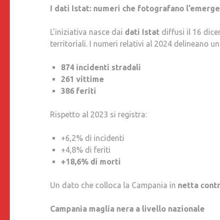
I dati Istat: numeri che fotografano l’emerg
L’iniziativa nasce dai
dati Istat
diffusi il 16 dic
territoriali. I numeri relativi al 2024 delineano
874 incidenti stradali
261 vittime
386 feriti
Rispetto al 2023 si registra:
+6,2% di incidenti
+4,8% di feriti
+18,6% di morti
Un dato che colloca la Campania in
netta cont
Campania maglia nera a livello nazionale