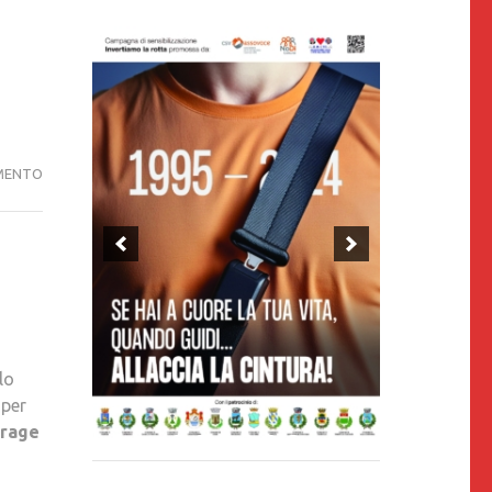
ASSOCIAZIONI
MENTO
VITTIME
DELLA
STRADA:
URGENTE
UN
TAVOLO
TECNICO
lo
CONTRO
 per
LA
trage
STRAGE
IN
CAMPANIA