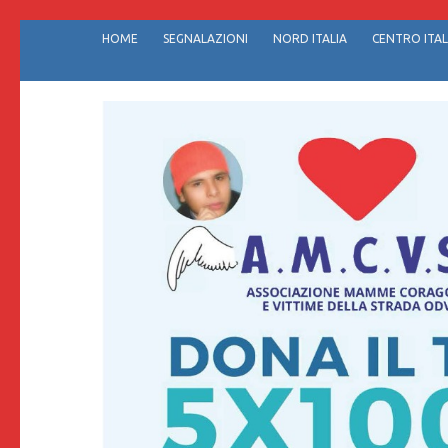
Passa
HOME
SEGNALAZIONI
NORD ITALIA
CENTRO ITAL
al
contenuto
(premi
invio)