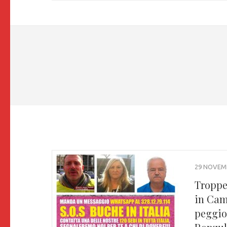
29 NOVEM
Troppe 
in Cam
peggior