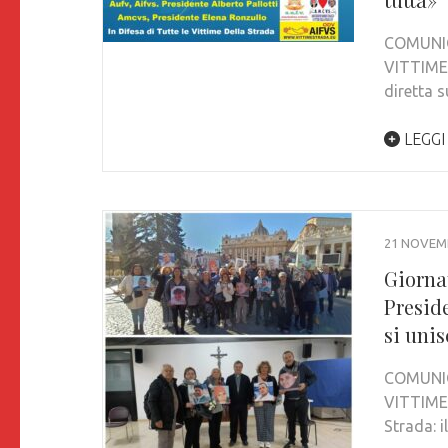
COMUNIC
VITTIME
diretta 
LEGGI
21 NOVEM
Giornat
Preside
si unis
COMUNIC
VITTIME 
Strada: i