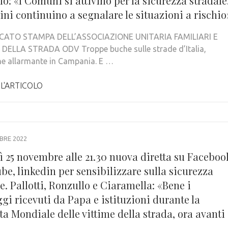
o: «I Comuni si attivino per la sicurezza stradale
dini continuino a segnalare le situazioni a rischio
ATO STAMPA DELL’ASSOCIAZIONE UNITARIA FAMILIARI E
DELLA STRADA ODV Troppe buche sulle strade d’Italia,
ne allarmante in Campania. E …
 L'ARTICOLO
BRE 2022
ì 25 novembre alle 21.30 nuova diretta su Faceboo
be, linkedin per sensibilizzare sulla sicurezza
e. Pallotti, Ronzullo e Ciaramella: «Bene i
i ricevuti da Papa e istituzioni durante la
a Mondiale delle vittime della strada, ora avanti