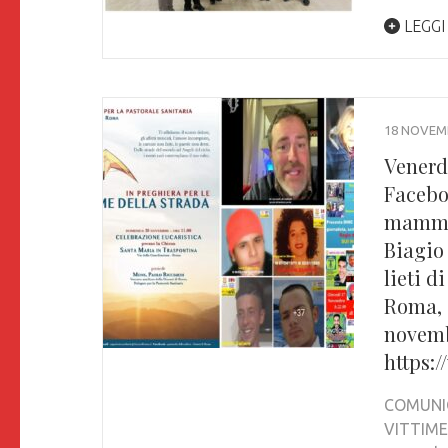
LEGGI
18 NOVEM
Venerdì
Facebo
mamma 
Biagio
lieti d
Roma, 
novemb
https:
COMUNIC
VITTIME