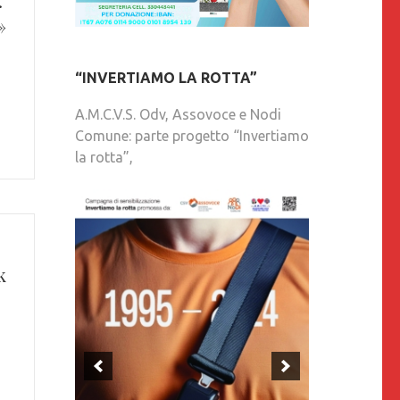
.
»
“INVERTIAMO LA ROTTA”
A.M.C.V.S. Odv, Assovoce e Nodi
Comune: parte progetto “Invertiamo
la rotta”,
k