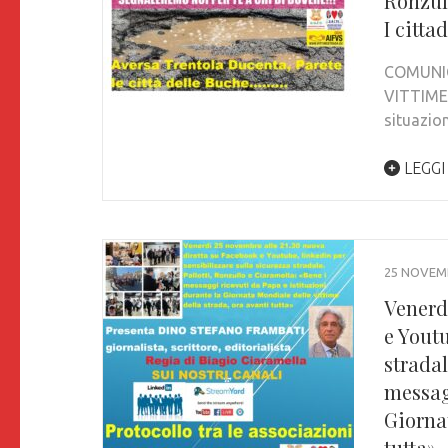
Ronzull
I citta
COMUNIC
VITTIME 
situazio
LEGGI
25 NOVEM
Venerd
e Youtu
stradal
messagg
Giornat
tutta»