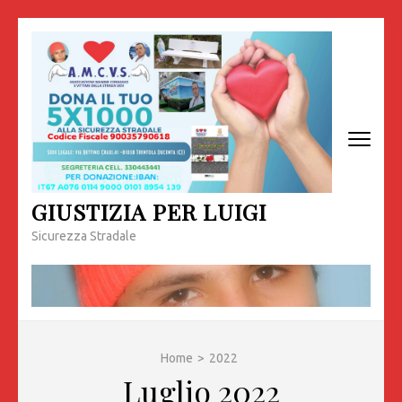
Passa
al
contenuto
(premi
invio)
GIUSTIZIA PER LUIGI
Sicurezza Stradale
Home
>
2022
Luglio 2022