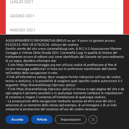
LUGLIO 2021
GIUGNO 2021
MAGGIO 2021
AGGIORNAMENTO INFORMATIVA BREVE ex art. 4 provv.to garante privacy
APRILE 2021
815/2014, REG UE 679/2016. utilizzo dei cookies.
Gentile utente del sito www.ciaramellaluigi.com, A.M.C.V.S Associazione Mamme
Coraggio e Vittime Della Strada ODV, Ciaramella Luigi in qualità di titolare del
trattamento ovvero di editore così come identificato dal Garante nel provvedimento
MARZO 2021
di cui sopra, desidera informare che:
- Il sito https://mammecoraggio.org non utilizza cookie di profilazione al fine di
inviare messaggi pubblicitari in linea con le preferenze manifestate dall'utente
FEBBRAIO 2021
nell'ambito della navigazione in rete;
-Il link all'informativa estesa, dove vengono fornite indicazioni sull'uso dei cookie
tecnici e analytics, e la possibilità di scegliere quali specifici cookie autorizzare è il
seguente:
https://ciaramellaluigi.it/privacy-policy/
GENNAIO 2021
- Il link
https://ciaramellaluigi.it/privacy-policy/
si ritrova in ogni pagina del sito e da
ogni pagina è pertanto possibile e in qualunque momento cambiare le impostazioni
di consenso e negare il consenso all'installazione di qualunque cookies;
DICEMBRE 2020
- La prosecuzione della navigazione mediante accesso ad altra area del sito o
selezione di un elemento dello stesso (ad esempio, di un'immagine o di un link)
comporta la prestazione del consenso all'uso dei cookie necessari.
NOVEMBRE 2020
CLOSE GDPR CO
Accetta
Rifiuta
Impostazioni
LUGLIO 2020