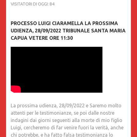
VISITATORI DI OGGI:
84
PROCESSO LUIGI CIARAMELLA LA PROSSIMA
UDIENZA, 28/09/2022 TRIBUNALE SANTA MARIA
CAPUA VETERE ORE 11:30
La prossima udienza, 28/09/2022 e Saremo molto
attenti per le testimonianze, se poi dalle nostre
indagini dai giorni seguenti alla morte di mio figlio
Luigi, cercheremo di far venire fuori la verità, anche
chi potrebbe, e ha fatto falsa testimonianza lo