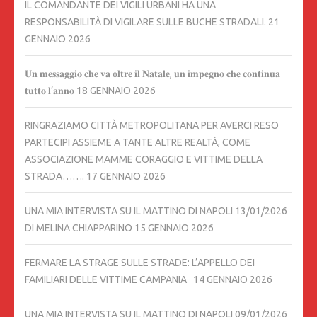
IL COMANDANTE DEI VIGILI URBANI HA UNA
RESPONSABILITÀ DI VIGILARE SULLE BUCHE STRADALI.
21
GENNAIO 2026
𝐔𝐧 𝐦𝐞𝐬𝐬𝐚𝐠𝐠𝐢𝐨 𝐜𝐡𝐞 𝐯𝐚 𝐨𝐥𝐭𝐫𝐞 𝐢𝐥 𝐍𝐚𝐭𝐚𝐥𝐞, 𝐮𝐧 𝐢𝐦𝐩𝐞𝐠𝐧𝐨 𝐜𝐡𝐞 𝐜𝐨𝐧𝐭𝐢𝐧𝐮𝐚
𝐭𝐮𝐭𝐭𝐨 𝐥’𝐚𝐧𝐧𝐨
18 GENNAIO 2026
RINGRAZIAMO CITTÀ METROPOLITANA PER AVERCI RESO
PARTECIPI ASSIEME A TANTE ALTRE REALTÀ, COME
ASSOCIAZIONE MAMME CORAGGIO E VITTIME DELLA
STRADA…….
17 GENNAIO 2026
UNA MIA INTERVISTA SU IL MATTINO DI NAPOLI 13/01/2026
DI MELINA CHIAPPARINO
15 GENNAIO 2026
FERMARE LA STRAGE SULLE STRADE: L’APPELLO DEI
FAMILIARI DELLE VITTIME CAMPANIA
14 GENNAIO 2026
UNA MIA INTERVISTA SU IL MATTINO DI NAPOLI 09/01/2026