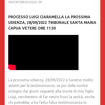
VISITATORI DI OGGI:
39
PROCESSO LUIGI CIARAMELLA LA PROSSIMA
UDIENZA, 28/09/2022 TRIBUNALE SANTA MARIA
CAPUA VETERE ORE 11:30
La prossima udienza, 28/09/2022 e Saremo molto
attenti per le testimonianze, se poi dalle nostre
indagini dai giorni seguenti alla morte di mio figlio
Luigi, cercheremo di far venire fuori la verità, anche
chi potrebbe, e ha fatto falsa testimonianza lo