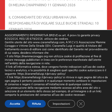
DI MELINA CHIAPPARINO
11 GENNAIO 2026
IL COMANDANTE DEI VIGILI URBANI HA UNA
RESPONSABILITÀ DI VIGILARE SULLE BUCHE STRADALI.
10
GENNAIO 2026
AGGIORNAMENTO INFORMATIVA BREVE ex art. 4 provv.to garante privacy
815/2014, REG UE 679/2016. utilizzo dei cookies.
LETTERA APERTA A TUTTI I CITTADINI DI AVERSA PER LE
Gentile utente del sito www.ciaramellaluigi.com, A.M.C.V.S Associazione Mamme
Coraggio e Vittime Della Strada ODV, Ciaramella Luigi in qualità di titolare del
CRITICITÀ DELLO STATO PESSIMO DELLE STRADA DELLA
trattamento ovvero di editore così come identificato dal Garante nel provvedimento
di cui sopra, desidera informare che:
CITTÀ.–
10 GENNAIO 2026
- Il sito https://mammecoraggio.org non utilizza cookie di profilazione al fine di
inviare messaggi pubblicitari in linea con le preferenze manifestate dall'utente
nell'ambito della navigazione in rete;
ASSOCIAZIONI VITTIME DELLA STRADA: URGENTE UN
-Il link all'informativa estesa, dove vengono fornite indicazioni sull'uso dei cookie
tecnici e analytics, e la possibilità di scegliere quali specifici cookie autorizzare è il
TAVOLO TECNICO CONTRO LA STRAGE IN CAMPANIA
4
seguente:
https://ciaramellaluigi.it/privacy-policy/
- Il link
https://ciaramellaluigi.it/privacy-policy/
si ritrova in ogni pagina del sito e da
GENNAIO 2026
ogni pagina è pertanto possibile e in qualunque momento cambiare le impostazioni
di consenso e negare il consenso all'installazione di qualunque cookies;
- La prosecuzione della navigazione mediante accesso ad altra area del sito o
LE ASSOCIAZIONI VITTIME DELLA STRADA CHIEDONO UN
selezione di un elemento dello stesso (ad esempio, di un'immagine o di un link)
comporta la prestazione del consenso all'uso dei cookie necessari.
INCONTRO CON IL PRESIDENTE FICO, PREFETTI DELLA
CAMPANIA E QUESTORI.
2 GENNAIO 2026
CLOSE GDPR CO
Accetta
Rifiuta
Impostazioni