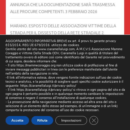
ANNUNCIA CHE LA DOCUMENTAZIONE SARÀ TRASMESSA
ALLE PROCURE COMPETENTI.
3 FEBBRAIO 2026
MARANO. ESPOSTO DELLE ASSOCIAZIONI VITTIME DELLA
STRADA PER IL DISSESTO DELLA RETE STRADALE
2
FEBBRAIO 2026
AGGIORNAMENTO INFORMATIVA BREVE ex art. 4 provv.to garante privacy
815/2014, REG UE 679/2016. utilizzo dei cookies.
Gentile utente del sito www.ciaramellaluigi.com, A.M.C.V.S Associazione Mamme
Coraggio e Vittime Della Strada ODV, Ciaramella Luigi in qualità di titolare del
SI TORNA A PARLARE IN QUESTI GIORNI DI #PNRR, PERCHÉ IL
trattamento ovvero di editore così come identificato dal Garante nel provvedimento
CONSIGLIO DEI MINISTRI HA APPROVATO UN DECRETO
di cui sopra, desidera informare che:
- Il sito https://mammecoraggio.org non utilizza cookie di profilazione al fine di
LEGGE IN MATERIA.
31 GENNAIO 2026
inviare messaggi pubblicitari in linea con le preferenze manifestate dall'utente
nell'ambito della navigazione in rete;
-Il link all'informativa estesa, dove vengono fornite indicazioni sull'uso dei cookie
tecnici e analytics, e la possibilità di scegliere quali specifici cookie autorizzare è il
COME PORTAVOCE DELLE TRE ASSOCIAZIONI VITTIME
seguente:
https://ciaramellaluigi.it/privacy-policy/
DELLA STRADA, RINGRAZIAMO L’AMICO MASSIMO SGURELLI
- Il link
https://ciaramellaluigi.it/privacy-policy/
si ritrova in ogni pagina del sito e da
ogni pagina è pertanto possibile e in qualunque momento cambiare le impostazioni
30 GENNAIO 2026
di consenso e negare il consenso all'installazione di qualunque cookies;
- La prosecuzione della navigazione mediante accesso ad altra area del sito o
selezione di un elemento dello stesso (ad esempio, di un'immagine o di un link)
N.1 ANNO 25 GENNAIO 2026 NEROSUBIANCO IN QUESTO
comporta la prestazione del consenso all'uso dei cookie necessari.
NUMERO BEN DUE ARTICOLI DEDICATI ALLA SICUREZZA
CLOSE GDPR CO
Accetta
Rifiuta
Impostazioni
STRADALE,
25 GENNAIO 2026