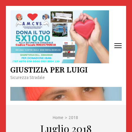
Passa
al
contenuto
(premi
invio)
GIUSTIZIA PER LUIGI
Sicurezza Stradale
Home
>
2018
Luglio 2018