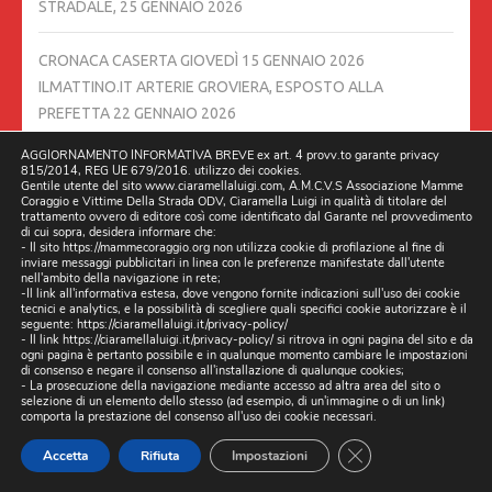
STRADALE,
25 GENNAIO 2026
CRONACA CASERTA GIOVEDÌ 15 GENNAIO 2026
ILMATTINO.IT ARTERIE GROVIERA, ESPOSTO ALLA
PREFETTA
22 GENNAIO 2026
AGGIORNAMENTO INFORMATIVA BREVE ex art. 4 provv.to garante privacy
IL COMANDANTE DEI VIGILI URBANI HA UNA
815/2014, REG UE 679/2016. utilizzo dei cookies.
Gentile utente del sito www.ciaramellaluigi.com, A.M.C.V.S Associazione Mamme
RESPONSABILITÀ DI VIGILARE SULLE BUCHE STRADALI.
21
Coraggio e Vittime Della Strada ODV, Ciaramella Luigi in qualità di titolare del
trattamento ovvero di editore così come identificato dal Garante nel provvedimento
GENNAIO 2026
di cui sopra, desidera informare che:
- Il sito https://mammecoraggio.org non utilizza cookie di profilazione al fine di
inviare messaggi pubblicitari in linea con le preferenze manifestate dall'utente
𝐔𝐧 𝐦𝐞𝐬𝐬𝐚𝐠𝐠𝐢𝐨 𝐜𝐡𝐞 𝐯𝐚 𝐨𝐥𝐭𝐫𝐞 𝐢𝐥 𝐍𝐚𝐭𝐚𝐥𝐞, 𝐮𝐧 𝐢𝐦𝐩𝐞𝐠𝐧𝐨 𝐜𝐡𝐞 𝐜𝐨𝐧𝐭𝐢𝐧𝐮𝐚
nell'ambito della navigazione in rete;
-Il link all'informativa estesa, dove vengono fornite indicazioni sull'uso dei cookie
𝐭𝐮𝐭𝐭𝐨 𝐥’𝐚𝐧𝐧𝐨
18 GENNAIO 2026
tecnici e analytics, e la possibilità di scegliere quali specifici cookie autorizzare è il
seguente:
https://ciaramellaluigi.it/privacy-policy/
- Il link
https://ciaramellaluigi.it/privacy-policy/
si ritrova in ogni pagina del sito e da
RINGRAZIAMO CITTÀ METROPOLITANA PER AVERCI RESO
ogni pagina è pertanto possibile e in qualunque momento cambiare le impostazioni
di consenso e negare il consenso all'installazione di qualunque cookies;
PARTECIPI ASSIEME A TANTE ALTRE REALTÀ, COME
- La prosecuzione della navigazione mediante accesso ad altra area del sito o
selezione di un elemento dello stesso (ad esempio, di un'immagine o di un link)
ASSOCIAZIONE MAMME CORAGGIO E VITTIME DELLA
comporta la prestazione del consenso all'uso dei cookie necessari.
STRADA…….
17 GENNAIO 2026
CLOSE GDPR CO
Accetta
Rifiuta
Impostazioni
UNA MIA INTERVISTA SU IL MATTINO DI NAPOLI 13/01/2026