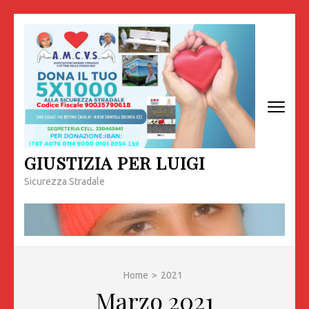
Passa
al
contenuto
(premi
invio)
GIUSTIZIA PER LUIGI
Sicurezza Stradale
Home
>
2021
Marzo 2021