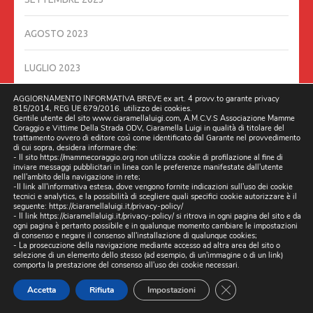
AGOSTO 2023
LUGLIO 2023
AGGIORNAMENTO INFORMATIVA BREVE ex art. 4 provv.to garante privacy
GIUGNO 2023
815/2014, REG UE 679/2016. utilizzo dei cookies.
Gentile utente del sito www.ciaramellaluigi.com, A.M.C.V.S Associazione Mamme
Coraggio e Vittime Della Strada ODV, Ciaramella Luigi in qualità di titolare del
MAGGIO 2023
trattamento ovvero di editore così come identificato dal Garante nel provvedimento
di cui sopra, desidera informare che:
- Il sito https://mammecoraggio.org non utilizza cookie di profilazione al fine di
inviare messaggi pubblicitari in linea con le preferenze manifestate dall'utente
APRILE 2023
nell'ambito della navigazione in rete;
-Il link all'informativa estesa, dove vengono fornite indicazioni sull'uso dei cookie
tecnici e analytics, e la possibilità di scegliere quali specifici cookie autorizzare è il
MARZO 2023
seguente:
https://ciaramellaluigi.it/privacy-policy/
- Il link
https://ciaramellaluigi.it/privacy-policy/
si ritrova in ogni pagina del sito e da
ogni pagina è pertanto possibile e in qualunque momento cambiare le impostazioni
di consenso e negare il consenso all'installazione di qualunque cookies;
FEBBRAIO 2023
- La prosecuzione della navigazione mediante accesso ad altra area del sito o
selezione di un elemento dello stesso (ad esempio, di un'immagine o di un link)
comporta la prestazione del consenso all'uso dei cookie necessari.
GENNAIO 2023
CLOSE GDPR CO
Accetta
Rifiuta
Impostazioni
DICEMBRE 2022