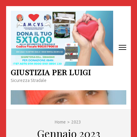
Passa
al
contenuto
(premi
invio)
GIUSTIZIA PER LUIGI
Sicurezza Stradale
Home
>
2023
Gennaio 2023