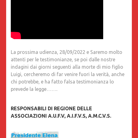
La prossima udienza, 28/09/2022 e Saremo molto
attenti per le testimonianze, se poi dalle nostre
indagini dai giorni seguenti alla morte di mio figlio
Luigi, cercheremo di far venire fuori la verità, anche
chi potrebbe, e ha fatto falsa testimonianza lo
prevede la legge…….
RESPONSABILI DI REGIONE DELLE
ASSOCIAZIONI A.U.F.V, A.I.F.V.S, A.M.C.V.S.