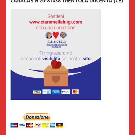
CARACAS N 20-81038 TRENTOLA DUCENTA (CE)