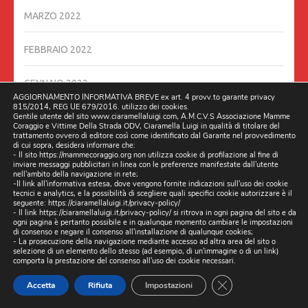
MARZO 2022
FEBBRAIO 2022
GENNAIO 2022
AGGIORNAMENTO INFORMATIVA BREVE ex art. 4 provv.to garante privacy
815/2014, REG UE 679/2016. utilizzo dei cookies.
Gentile utente del sito www.ciaramellaluigi.com, A.M.C.V.S Associazione Mamme
DICEMBRE 2021
Coraggio e Vittime Della Strada ODV, Ciaramella Luigi in qualità di titolare del
trattamento ovvero di editore così come identificato dal Garante nel provvedimento
di cui sopra, desidera informare che:
NOVEMBRE 2021
- Il sito https://mammecoraggio.org non utilizza cookie di profilazione al fine di
inviare messaggi pubblicitari in linea con le preferenze manifestate dall'utente
nell'ambito della navigazione in rete;
-Il link all'informativa estesa, dove vengono fornite indicazioni sull'uso dei cookie
OTTOBRE 2021
tecnici e analytics, e la possibilità di scegliere quali specifici cookie autorizzare è il
seguente:
https://ciaramellaluigi.it/privacy-policy/
- Il link
https://ciaramellaluigi.it/privacy-policy/
si ritrova in ogni pagina del sito e da
LUGLIO 2021
ogni pagina è pertanto possibile e in qualunque momento cambiare le impostazioni
di consenso e negare il consenso all'installazione di qualunque cookies;
- La prosecuzione della navigazione mediante accesso ad altra area del sito o
selezione di un elemento dello stesso (ad esempio, di un'immagine o di un link)
GIUGNO 2021
comporta la prestazione del consenso all'uso dei cookie necessari.
CLOSE GDPR CO
Accetta
Rifiuta
Impostazioni
MAGGIO 2021