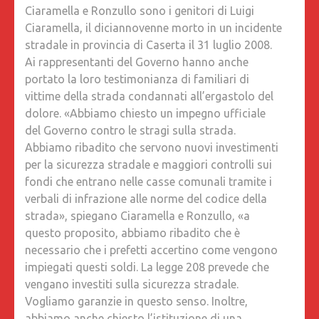
Ciaramella e Ronzullo sono i genitori di Luigi
STRADA
Ciaramella, il diciannovenne morto in un incidente
VENERD
stradale in provincia di Caserta il 31 luglio 2008.
20
Ai rappresentanti del Governo hanno anche
GENNAI
portato la loro testimonianza di familiari di
ALLE
vittime della strada condannati all’ergastolo del
21.30,
dolore. «Abbiamo chiesto un impegno ufficiale
NUOVA
del Governo contro le stragi sulla strada.
DIRETT
Abbiamo ribadito che servono nuovi investimenti
SU
per la sicurezza stradale e maggiori controlli sui
FACEBO
fondi che entrano nelle casse comunali tramite i
YOUTUB
verbali di infrazione alle norme del codice della
E
strada», spiegano Ciaramella e Ronzullo, «a
LINKEDI
questo proposito, abbiamo ribadito che è
PER
necessario che i prefetti accertino come vengono
ILLUST
impiegati questi soldi. La legge 208 prevede che
LE
vengano investiti sulla sicurezza stradale.
RICHIES
Vogliamo garanzie in questo senso. Inoltre,
AVANZA
abbiamo anche chiesto l’istituzione di una