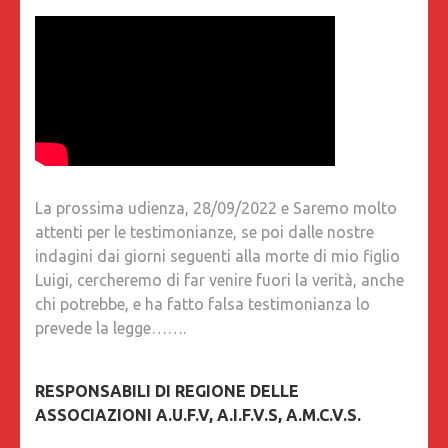
La prossima udienza, 28/09/2022 e Saremo molto
attenti per le testimonianze, se poi dalle nostre
indagini dai giorni seguenti alla morte di mio figlio
Luigi, cercheremo di far venire fuori la verità, anche
chi potrebbe, e ha fatto falsa testimonianza lo
prevede la legge…….
RESPONSABILI DI REGIONE DELLE
ASSOCIAZIONI A.U.F.V, A.I.F.V.S, A.M.C.V.S.