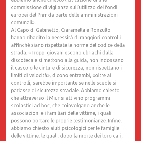
DURAN
commissione di vigilanza sull’utilizzo dei fondi
L’INCO
europei del Pnrr da parte delle amministrazioni
comunali».
Al Capo di Gabinetto, Ciaramella e Ronzullo
hanno ribadito la necessità di maggiori controlli
affinché siano rispettate le norme del codice della
strada. «Troppi giovani escono ubriachi dalla
discoteca e si mettono alla guida, non indossano
il casco o le cinture di sicurezza, non rispettano i
limiti di velocità», dicono entrambi, «oltre ai
controlli, sarebbe importante se nelle scuole si
parlasse di sicurezza stradale. Abbiamo chiesto
che attraverso il Miur si attivino programmi
scolastici ad hoc, che coinvolgano anche le
associazioni e i familiari delle vittime, i quali
possono portare le proprie testimonianze. Infine,
abbiamo chiesto aiuti psicologici per le famiglie
delle vittime, le quali, dopo la morte dei loro cari,