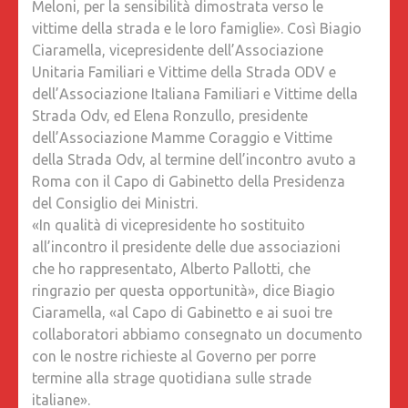
Meloni, per la sensibilità dimostrata verso le
A
vittime della strada e le loro famiglie». Così Biagio
RAPPRE
Ciaramella, vicepresidente dell’Associazione
LE
Unitaria Familiari e Vittime della Strada ODV e
ASSOCI
dell’Associazione Italiana Familiari e Vittime della
C’ERAN
Strada Odv, ed Elena Ronzullo, presidente
BIAGIO
dell’Associazione Mamme Coraggio e Vittime
CIARAM
della Strada Odv, al termine dell’incontro avuto a
ED
Roma con il Capo di Gabinetto della Presidenza
ELENA
del Consiglio dei Ministri.
RONZUL
«In qualità di vicepresidente ho sostituito
«ABBIA
all’incontro il presidente delle due associazioni
CHIEST
che ho rappresentato, Alberto Pallotti, che
UN
ringrazio per questa opportunità», dice Biagio
IMPEGN
Ciaramella, «al Capo di Gabinetto e ai suoi tre
UFFICIA
collaboratori abbiamo consegnato un documento
DEL
con le nostre richieste al Governo per porre
GOVER
termine alla strage quotidiana sulle strade
SULLA
italiane».
SICURE