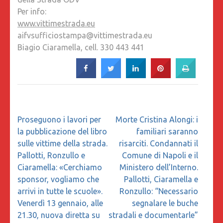
Per info:
www.vittimestrada.eu
aifvsufficiostampa@vittimestrada.eu
Biagio Ciaramella, cell. 330 443 441
Navigazione
Proseguono i lavori per
Morte Cristina Alongi: i
articoli
la pubblicazione del libro
familiari saranno
sulle vittime della strada.
risarciti. Condannati il
Pallotti, Ronzullo e
Comune di Napoli e il
Ciaramella: «Cerchiamo
Ministero dell’Interno.
sponsor, vogliamo che
Pallotti, Ciaramella e
arrivi in tutte le scuole».
Ronzullo: “Necessario
Venerdì 13 gennaio, alle
segnalare le buche
21.30, nuova diretta su
stradali e documentarle”