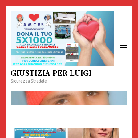
Passa
al
contenuto
(premi
invio)
GIUSTIZIA PER LUIGI
Sicurezza Stradale