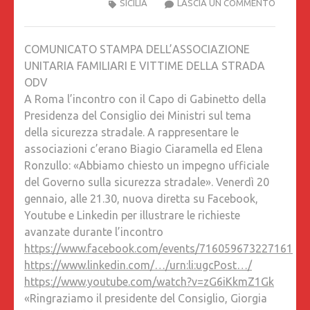
A
SICILIA
LASCIA UN COMMENTO
ROMA
L’INCO
COMUNICATO STAMPA DELL’ASSOCIAZIONE
CON
UNITARIA FAMILIARI E VITTIME DELLA STRADA
IL
ODV
CAPO
A Roma l’incontro con il Capo di Gabinetto della
DI
Presidenza del Consiglio dei Ministri sul tema
GABINE
della sicurezza stradale. A rappresentare le
DELLA
associazioni c’erano Biagio Ciaramella ed Elena
PRESID
Ronzullo: «Abbiamo chiesto un impegno ufficiale
DEL
del Governo sulla sicurezza stradale». Venerdì 20
CONSIG
gennaio, alle 21.30, nuova diretta su Facebook,
DEI
Youtube e Linkedin per illustrare le richieste
MINISTR
avanzate durante l’incontro
SUL
https://www.facebook.com/events/716059673227161
TEMA
https://www.linkedin.com/…/urn:li:ugcPost…/
DELLA
https://www.youtube.com/watch?v=zG6iKkmZ1Gk
SICURE
«Ringraziamo il presidente del Consiglio, Giorgia
STRADA