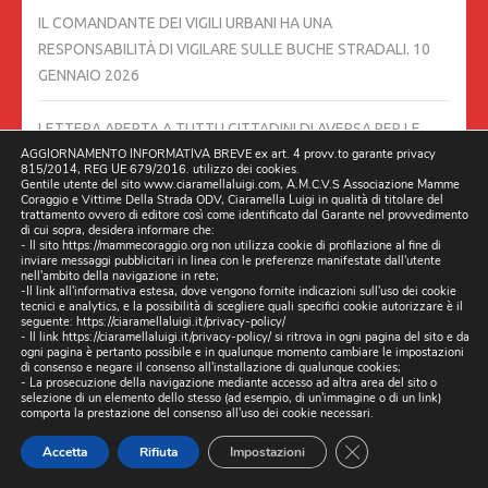
IL COMANDANTE DEI VIGILI URBANI HA UNA
RESPONSABILITÀ DI VIGILARE SULLE BUCHE STRADALI.
10
GENNAIO 2026
LETTERA APERTA A TUTTI I CITTADINI DI AVERSA PER LE
CRITICITÀ DELLO STATO PESSIMO DELLE STRADA DELLA
AGGIORNAMENTO INFORMATIVA BREVE ex art. 4 provv.to garante privacy
815/2014, REG UE 679/2016. utilizzo dei cookies.
CITTÀ.–
10 GENNAIO 2026
Gentile utente del sito www.ciaramellaluigi.com, A.M.C.V.S Associazione Mamme
Coraggio e Vittime Della Strada ODV, Ciaramella Luigi in qualità di titolare del
trattamento ovvero di editore così come identificato dal Garante nel provvedimento
di cui sopra, desidera informare che:
ASSOCIAZIONI VITTIME DELLA STRADA: URGENTE UN
- Il sito https://mammecoraggio.org non utilizza cookie di profilazione al fine di
TAVOLO TECNICO CONTRO LA STRAGE IN CAMPANIA
4
inviare messaggi pubblicitari in linea con le preferenze manifestate dall'utente
nell'ambito della navigazione in rete;
GENNAIO 2026
-Il link all'informativa estesa, dove vengono fornite indicazioni sull'uso dei cookie
tecnici e analytics, e la possibilità di scegliere quali specifici cookie autorizzare è il
seguente:
https://ciaramellaluigi.it/privacy-policy/
- Il link
https://ciaramellaluigi.it/privacy-policy/
si ritrova in ogni pagina del sito e da
LE ASSOCIAZIONI VITTIME DELLA STRADA CHIEDONO UN
ogni pagina è pertanto possibile e in qualunque momento cambiare le impostazioni
INCONTRO CON IL PRESIDENTE FICO, PREFETTI DELLA
di consenso e negare il consenso all'installazione di qualunque cookies;
- La prosecuzione della navigazione mediante accesso ad altra area del sito o
CAMPANIA E QUESTORI.
2 GENNAIO 2026
selezione di un elemento dello stesso (ad esempio, di un'immagine o di un link)
comporta la prestazione del consenso all'uso dei cookie necessari.
SE POSSO DARE UNA MANO COME PORTAVOCE DELLE
CLOSE GDPR CO
Accetta
Rifiuta
Impostazioni
ASSOCIAZIONI VITTIME DELLA STRADA.
22 DICEMBRE 2025