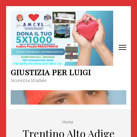
Passa
al
contenuto
(premi
invio)
GIUSTIZIA PER LUIGI
Sicurezza Stradale
Home
Trentino Alto Adige