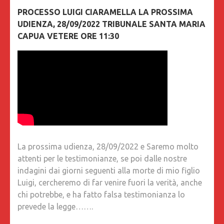
PROCESSO LUIGI CIARAMELLA LA PROSSIMA
UDIENZA, 28/09/2022 TRIBUNALE SANTA MARIA
CAPUA VETERE ORE 11:30
La prossima udienza, 28/09/2022 e Saremo molto
attenti per le testimonianze, se poi dalle nostre
indagini dai giorni seguenti alla morte di mio figlio
Luigi, cercheremo di far venire fuori la verità, anche
chi potrebbe, e ha fatto falsa testimonianza lo
prevede la legge…….