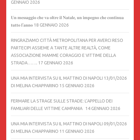
GENNAIO 2026
𝐔𝐧 𝐦𝐞𝐬𝐬𝐚𝐠𝐠𝐢𝐨 𝐜𝐡𝐞 𝐯𝐚 𝐨𝐥𝐭𝐫𝐞 𝐢𝐥 𝐍𝐚𝐭𝐚𝐥𝐞, 𝐮𝐧 𝐢𝐦𝐩𝐞𝐠𝐧𝐨 𝐜𝐡𝐞 𝐜𝐨𝐧𝐭𝐢𝐧𝐮𝐚
𝐭𝐮𝐭𝐭𝐨 𝐥’𝐚𝐧𝐧𝐨
18 GENNAIO 2026
RINGRAZIAMO CITTÀ METROPOLITANA PER AVERCI RESO
PARTECIPI ASSIEME A TANTE ALTRE REALTÀ, COME
ASSOCIAZIONE MAMME CORAGGIO E VITTIME DELLA
STRADA…….
17 GENNAIO 2026
UNA MIA INTERVISTA SU IL MATTINO DI NAPOLI 13/01/2026
DI MELINA CHIAPPARINO
15 GENNAIO 2026
FERMARE LA STRAGE SULLE STRADE: L’APPELLO DEI
FAMILIARI DELLE VITTIME CAMPANIA
14 GENNAIO 2026
UNA MIA INTERVISTA SU IL MATTINO DI NAPOLI 09/01/2026
DI MELINA CHIAPPARINO
11 GENNAIO 2026