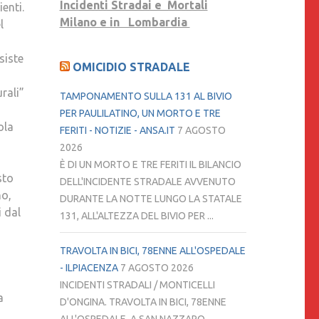
Incidenti Stradai e Mortali
enti.
Milano e in Lombardia
l
siste
OMICIDIO STRADALE
rali”
TAMPONAMENTO SULLA 131 AL BIVIO
PER PAULILATINO, UN MORTO E TRE
ola
FERITI - NOTIZIE - ANSA.IT
7 AGOSTO
2026
È DI UN MORTO E TRE FERITI IL BILANCIO
sto
DELL'INCIDENTE STRADALE AVVENUTO
no,
DURANTE LA NOTTE LUNGO LA STATALE
i dal
131, ALL'ALTEZZA DEL BIVIO PER ...
TRAVOLTA IN BICI, 78ENNE ALL'OSPEDALE
- ILPIACENZA
7 AGOSTO 2026
INCIDENTI STRADALI / MONTICELLI
a
D'ONGINA. TRAVOLTA IN BICI, 78ENNE