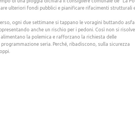
tempo di una pioggia dichiara il consigliere comunale de “La Pol
e ulteriori fondi pubblici e pianificare rifacimenti strutturali 
verso, ogni due settimane si tappano le voragini buttando asfa
appresentando anche un rischio per i pedoni. Così non si risolve
e alimentano la polemica e rafforzano la richiesta delle
ù programmazione seria. Perché, ribadiscono, sulla sicurezza
oppi.