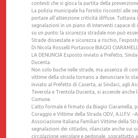
contesti che si gioca la partita della prevenzion
La polizia municipale ha fornito riscontri alle s
portare all’attenzione criticità diffuse. Tuttavi
segnalazioni in un piano di interventi capace di 
su un punto: la sicurezza stradale non può esse
Strade dissestate e sicurezza a rischio, l’esposto
Di Nicola Rosselli Portavoce BIAGIO CIARAM
LA DENUNCIA Esposto inviato a Prefetto, Sindaci
Ducenta.
Non solo buche nelle strade, ma assenza di contr
vittime della strada tornano a denunciare lo stat
inviato al Prefetto di Caserta, ai Sindaci, agli 
Teverola e Trentola Ducenta, si accende anche l
Comune.
L’atto formale è firmato da Biagio Ciaramella,
Coraggio e Vittime della Strada ODV, A.U.F.V. –As
Associazione Italiana Familiari Vittime della 
segnalazioni dei cittadini, rilanciate anche sui 
circolazione veicolare e pedonale, soprattutto 