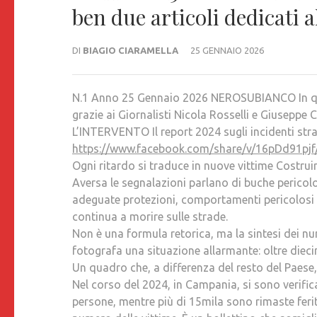
ben due articoli dedicati a
DI
BIAGIO CIARAMELLA
25 GENNAIO 2026
N.1 Anno 25 Gennaio 2026 NEROSUBIANCO In ques
grazie ai Giornalisti Nicola Rosselli e Giuseppe C
L’INTERVENTO Il report 2024 sugli incidenti str
https://www.facebook.com/share/v/16pDd91pjf
Ogni ritardo si traduce in nuove vittime Costrui
Aversa le segnalazioni parlano di buche pericolos
adeguate protezioni, comportamenti pericolosi c
continua a morire sulle strade.
Non è una formula retorica, ma la sintesi dei num
fotografa una situazione allarmante: oltre diecimil
Un quadro che, a differenza del resto del Paese
Nel corso del 2024, in Campania, si sono verifica
persone, mentre più di 15mila sono rimaste ferite. 