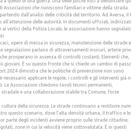
ia a quello di una guerra. Una delle poche voci a denunciare q
i Associazioni che riuniscono familiari e vittime della strada.
partendo dall’analisi delle criticità del territorio. Ad Aversa, il
all’attenzione delle autorità. In documenti ufficiali, indirizzati
 ai vertici della Polizia Locale, le associazioni hanno segnalat
ti.
fficaci, opere di messa in sicurezza, manutenzione delle strade 
Le segnalazioni parlano di attraversamenti insicuri, arterie priv
he prosperano in assenza di controlli costanti. Elementi che,
ù giovani. È su questo fronte che si chiede un cambio di passo
eport 2024 dimostra che le politiche di prevenzione non sono
ecessario applicare le regole, i controlli e gli interventi già n
sivo. Le Associazioni chiedono tavoli tecnici permanenti,
stradale e una collaborazione stabile tra Comune, forze
 cultura della sicurezza. Le strade continuano a restituire num
o questo scenario, dove l’alta densità urbana, il traffico e le
or parte degli incidenti avviene proprio sulle strade cittadine,
regolati, zone in cui la velocità viene sottovalutata. È in questi