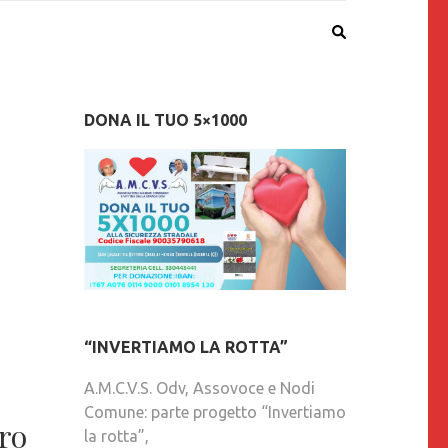
DONA IL TUO 5×1000
“INVERTIAMO LA ROTTA”
A.M.C.V.S. Odv, Assovoce e Nodi
Comune: parte progetto “Invertiamo
ro
la rotta”,