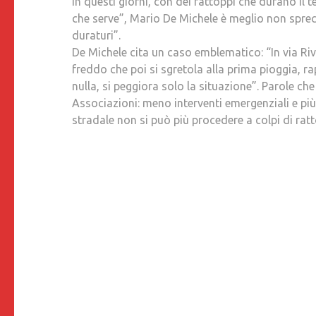
in questi giorni, con dei rattoppi che durano il 
che serve”, Mario De Michele è meglio non sprecar
duraturi”.
De Michele cita un caso emblematico: “In via Ri
freddo che poi si sgretola alla prima pioggia, r
nulla, si peggiora solo la situazione”. Parole ch
Associazioni: meno interventi emergenziali e pi
stradale non si può più procedere a colpi di ratt