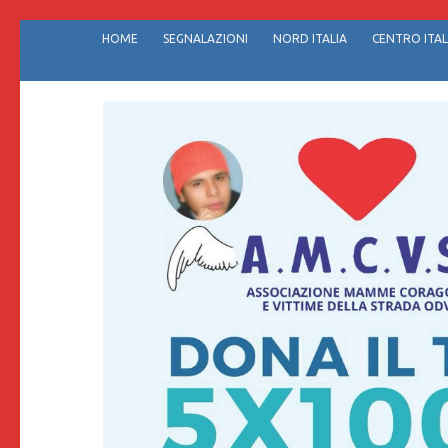
Passa
HOME
SEGNALAZIONI
NORD ITALIA
CENTRO ITAL
al
contenuto
(premi
invio)