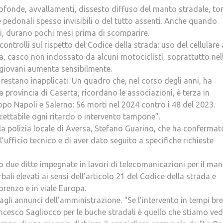
rofonde, avvallamenti, dissesto diffuso del manto stradale, to
ce pedonali spesso invisibili o del tutto assenti. Anche quando
i, durano pochi mesi prima di scomparire.
ontrolli sul rispetto del Codice della strada: uso del cellulare 
za, casco non indossato da alcuni motociclisti, soprattutto nel
i giovani aumenta sensibilmente.
tà restano inapplicati. Un quadro che, nel corso degli anni, ha
La provincia di Caserta, ricordano le associazioni, è terza in
po Napoli e Salerno: 56 morti nel 2024 contro i 48 del 2023.
ettabile ogni ritardo o intervento tampone”.
la polizia locale di Aversa, Stefano Guarino, che ha confermat
ll’ufficio tecnico e di aver dato seguito a specifiche richieste
o due ditte impegnate in lavori di telecomunicazioni per il ma
ali elevati ai sensi dell’articolo 21 del Codice della strada e
orenzo e in viale Europa.
 agli annunci dell’amministrazione. “Se l’intervento in tempi bre
ancesco Sagliocco per le buche stradali è quello che stiamo v