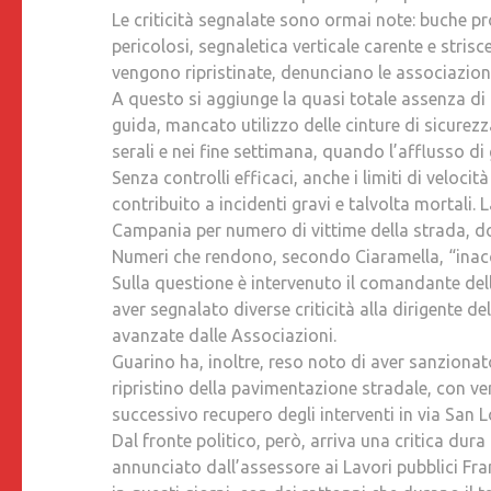
Le criticità segnalate sono ormai note: buche p
pericolosi, segnaletica verticale carente e stris
vengono ripristinate, denunciano le associazion
A questo si aggiunge la quasi totale assenza di c
guida, mancato utilizzo delle cinture di sicurez
serali e nei fine settimana, quando l’afflusso d
Senza controlli efficaci, anche i limiti di veloci
contribuito a incidenti gravi e talvolta mortali. 
Campania per numero di vittime della strada, do
Numeri che rendono, secondo Ciaramella, “inacc
Sulla questione è intervenuto il comandante del
aver segnalato diverse criticità alla dirigente de
avanzate dalle Associazioni.
Guarino ha, inoltre, reso noto di aver sanzionat
ripristino della pavimentazione stradale, con verb
successivo recupero degli interventi in via San L
Dal fronte politico, però, arriva una critica dura
annunciato dall’assessore ai Lavori pubblici Fr