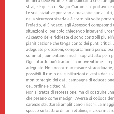
numero delle vittime. È un bollettino che somigl
strage è quella di Biagio Ciaramella, portavoce d
Le sue iniziative puntano a prevenire nuovi lutti, 
della sicurezza stradale è stato più volte portato 
Prefetto, al Sindaco, agli Assessori competenti e
situazioni di pericolo chiedendo interventi urgen
Al centro delle richieste ci sono controlli più e
pianificazione che tenga conto dei punti critici. 
adeguate protezioni, comportamenti pericolosi c
sommati, aumentano i rischi soprattutto per i pi
Ogni ritardo può tradursi in nuove vittime. Il r
adeguate. Non occorrono misure straordinarie, è n
possibili. Il ruolo delle istituzioni diventa deci
monitoraggio dei dati, campagne di educazione 
dell’ordine e cittadini.
Non si tratta di repressione, ma di costruire una
che pesano come macigni. Aversa si colloca dentr
carenze strutturali amplificano i rischi. La maggi
spesso su tratti ordinari: rettilinei, incroci mal 