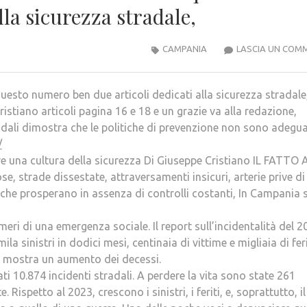
lla sicurezza stradale,
CAMPANIA
LASCIA UN COM
to numero ben due articoli dedicati alla sicurezza stradale
ristiano articoli pagina 16 e 18 e un grazie va alla redazione,
adali dimostra che le politiche di prevenzione non sono adegua
/
re una cultura della sicurezza Di Giuseppe Cristiano IL FATTO 
e, strade dissestate, attraversamenti insicuri, arterie prive di
he prosperano in assenza di controlli costanti, In Campania s
eri di una emergenza sociale. Il report sull’incidentalità del 2
a sinistri in dodici mesi, centinaia di vittime e migliaia di feri
, mostra un aumento dei decessi.
ti 10.874 incidenti stradali. A perdere la vita sono state 261
Rispetto al 2023, crescono i sinistri, i feriti, e, soprattutto, il