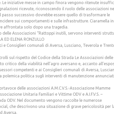
e. Le iniziative messe in campo finora vengono ritenute insuffici
egnalazioni ricevute, riconoscendo il ruolo delle associazioni ne
a il passo successivo dovrebbe essere quello di trasformare le
incidere sui comportamenti e sulle infrastrutture. Ciaramella in
re affrontata solo dopo una tragedia.
 delle Associazioni “Rattoppi inutili, servono interventi struttu
ELLA ED ELENA RONZULLO
 e Consiglieri comunali di Aversa, Lusciano, Teverola e Trent
olli sul rispetto del Codice della Strada Le Associazioni delle
o critico della viabilità nell’agro aversano e, accanto all’espo
Assessori competenti e ai Consiglieri comunali di Aversa, Luscia
a polemica politica sugli interventi di manutenzione annunciat
 portavoce delle associazioni A.M.C.V.S.-Associazione Mamme
sociazione Unitaria Familiari e Vittime ODV e A.I.F.V.S. –
Strada ODV. Nel documento vengono raccolte le numerose
social, che descrivono una situazione di grave pericolosità per l
ad Aversa.