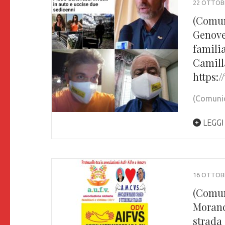
22 OTTOB
(Comun
Genoves
familia
Camill
https:
(Comu
LEGGI
16 OTTOB
(Comun
Morandi
strada 