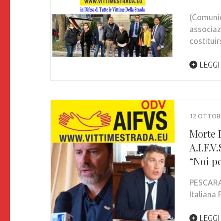
(Comunic
associazi
costituir
LEGGI
12 OTTOB
Morte D
A.I.F.V
“Noi pe
PESCARA.
Italiana
LEGGI