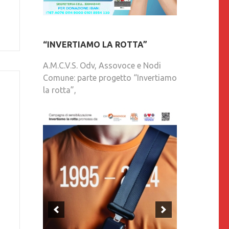
“INVERTIAMO LA ROTTA”
A.M.C.V.S. Odv, Assovoce e Nodi
Comune: parte progetto “Invertiamo
la rotta”,