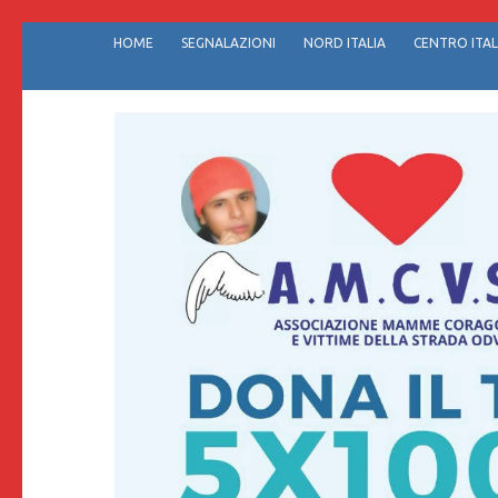
Passa
HOME
SEGNALAZIONI
NORD ITALIA
CENTRO ITAL
al
contenuto
(premi
invio)