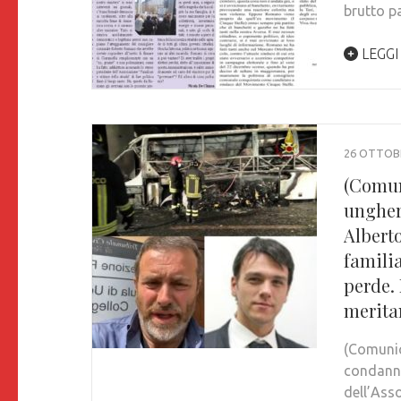
brutto p
LEGGI
26 OTTOB
(Comun
unghere
Alberto
familia
perde.
merita
(Comunic
condannat
dell’Asso