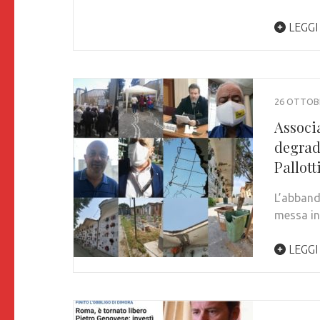
LEGGI
26 OTTOB
Associa
degrado
Pallott
L’abband
messa in
LEGGI