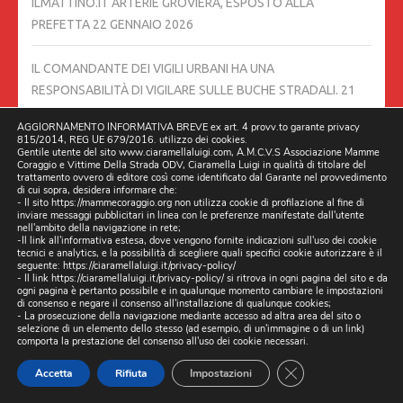
ILMATTINO.IT ARTERIE GROVIERA, ESPOSTO ALLA
PREFETTA
22 GENNAIO 2026
IL COMANDANTE DEI VIGILI URBANI HA UNA
RESPONSABILITÀ DI VIGILARE SULLE BUCHE STRADALI.
21
GENNAIO 2026
AGGIORNAMENTO INFORMATIVA BREVE ex art. 4 provv.to garante privacy
815/2014, REG UE 679/2016. utilizzo dei cookies.
Gentile utente del sito www.ciaramellaluigi.com, A.M.C.V.S Associazione Mamme
𝐔𝐧 𝐦𝐞𝐬𝐬𝐚𝐠𝐠𝐢𝐨 𝐜𝐡𝐞 𝐯𝐚 𝐨𝐥𝐭𝐫𝐞 𝐢𝐥 𝐍𝐚𝐭𝐚𝐥𝐞, 𝐮𝐧 𝐢𝐦𝐩𝐞𝐠𝐧𝐨 𝐜𝐡𝐞 𝐜𝐨𝐧𝐭𝐢𝐧𝐮𝐚
Coraggio e Vittime Della Strada ODV, Ciaramella Luigi in qualità di titolare del
𝐭𝐮𝐭𝐭𝐨 𝐥’𝐚𝐧𝐧𝐨
18 GENNAIO 2026
trattamento ovvero di editore così come identificato dal Garante nel provvedimento
di cui sopra, desidera informare che:
- Il sito https://mammecoraggio.org non utilizza cookie di profilazione al fine di
inviare messaggi pubblicitari in linea con le preferenze manifestate dall'utente
RINGRAZIAMO CITTÀ METROPOLITANA PER AVERCI RESO
nell'ambito della navigazione in rete;
-Il link all'informativa estesa, dove vengono fornite indicazioni sull'uso dei cookie
PARTECIPI ASSIEME A TANTE ALTRE REALTÀ, COME
tecnici e analytics, e la possibilità di scegliere quali specifici cookie autorizzare è il
ASSOCIAZIONE MAMME CORAGGIO E VITTIME DELLA
seguente:
https://ciaramellaluigi.it/privacy-policy/
- Il link
https://ciaramellaluigi.it/privacy-policy/
si ritrova in ogni pagina del sito e da
STRADA…….
17 GENNAIO 2026
ogni pagina è pertanto possibile e in qualunque momento cambiare le impostazioni
di consenso e negare il consenso all'installazione di qualunque cookies;
- La prosecuzione della navigazione mediante accesso ad altra area del sito o
selezione di un elemento dello stesso (ad esempio, di un'immagine o di un link)
UNA MIA INTERVISTA SU IL MATTINO DI NAPOLI 13/01/2026
comporta la prestazione del consenso all'uso dei cookie necessari.
DI MELINA CHIAPPARINO
15 GENNAIO 2026
CLOSE GDPR CO
Accetta
Rifiuta
Impostazioni
FERMARE LA STRAGE SULLE STRADE: L’APPELLO DEI