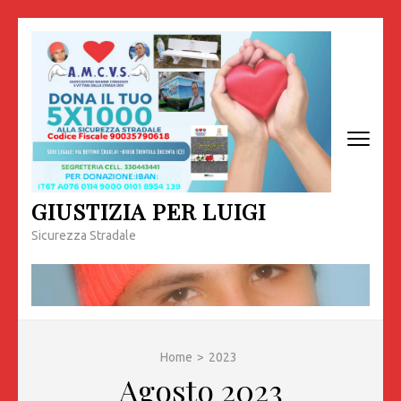
Passa
al
contenuto
(premi
invio)
GIUSTIZIA PER LUIGI
Sicurezza Stradale
Home
>
2023
Agosto 2023