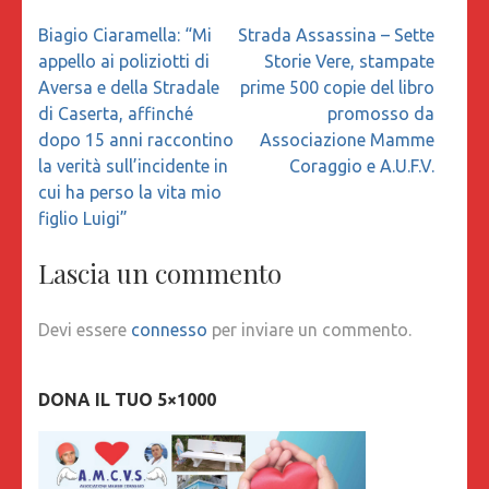
Navigazione
Biagio Ciaramella: “Mi
Strada Assassina – Sette
articoli
appello ai poliziotti di
Storie Vere, stampate
Aversa e della Stradale
prime 500 copie del libro
di Caserta, affinché
promosso da
dopo 15 anni raccontino
Associazione Mamme
la verità sull’incidente in
Coraggio e A.U.F.V.
cui ha perso la vita mio
figlio Luigi”
Lascia un commento
Devi essere
connesso
per inviare un commento.
DONA IL TUO 5×1000