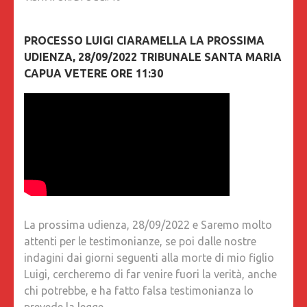
PROCESSO LUIGI CIARAMELLA LA PROSSIMA
UDIENZA, 28/09/2022 TRIBUNALE SANTA MARIA
CAPUA VETERE ORE 11:30
La prossima udienza, 28/09/2022 e Saremo molto
attenti per le testimonianze, se poi dalle nostre
indagini dai giorni seguenti alla morte di mio figlio
Luigi, cercheremo di far venire fuori la verità, anche
chi potrebbe, e ha fatto falsa testimonianza lo