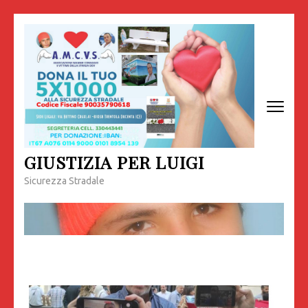
Passa
al
contenuto
(premi
invio)
GIUSTIZIA PER LUIGI
Sicurezza Stradale