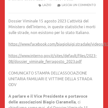
DOSSIER
LAZIO
LASCIA UN COMMENTO
AGOST
2023
Dossier Viminale 15 agosto 2023 L’attività del
L’ATTIV
Ministero dell’Interno, in queste statistiche i morti
DEL
sulle strade, non esistono per lo stato Italiano.
MINIST
DELL’IN
https://www.facebook.com/biagioluigi.stradale/videos
IN
QUESTE
https://www.interno.gov.it/sites/default/files/2023-
STATIST
08/dossier_viminale_ferragosto_2023.pdf
I
MORTI
COMUNICATO STAMPA DELL’ASSOCIAZIONE
SULLE
UNITARIA FAMILIARI E VITTIME DELLA STRADA
STRADE
ODV
NON
ESISTO
A parlare e il Vice Presidente e portavoce
PER
delle associazioni Biagio Ciaramella
, ci
LO
chiediamo come mai, dal Dossier Viminale 15