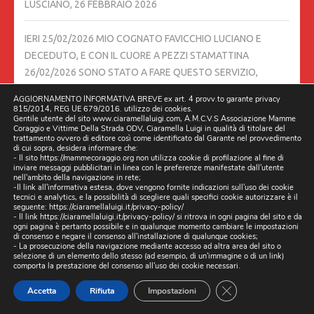
LUSCIANO,
26 FEBBRAIO 2026
IERI 25/02/2026 MIO COGNATO FAVICCHIO LUCIANO E
DECEDUTO, E CON IL CUORE A PEZZI STAMATTINA
26/02/2026 SONO STATO A FARE QUESTO SERVIZIO,
SPERANDO DI SALVARE DELLE VITE UMANE,
26 FEBBRAIO
AGGIORNAMENTO INFORMATIVA BREVE ex art. 4 provv.to garante privacy
2026
815/2014, REG UE 679/2016. utilizzo dei cookies.
Gentile utente del sito www.ciaramellaluigi.com, A.M.C.V.S Associazione Mamme
Coraggio e Vittime Della Strada ODV, Ciaramella Luigi in qualità di titolare del
trattamento ovvero di editore così come identificato dal Garante nel provvedimento
DIRETTA 24/02/2026 ORE 21:30 SU FACEBOOK E ALTRI
di cui sopra, desidera informare che:
CANALI, CON DILLO A L’AVVOCATO DAVIDE TIROZZI,
24
- Il sito https://mammecoraggio.org non utilizza cookie di profilazione al fine di
inviare messaggi pubblicitari in linea con le preferenze manifestate dall'utente
FEBBRAIO 2026
nell'ambito della navigazione in rete;
-Il link all'informativa estesa, dove vengono fornite indicazioni sull'uso dei cookie
tecnici e analytics, e la possibilità di scegliere quali specifici cookie autorizzare è il
seguente:
https://ciaramellaluigi.it/privacy-policy/
TESTIMONE LA PRESIDENTE ELENA RONZULLO A.M.C.V.S.
- Il link
https://ciaramellaluigi.it/privacy-policy/
si ritrova in ogni pagina del sito e da
ASSOCIAZIONE MAMME CORAGGIO E VITTIME DELLA
ogni pagina è pertanto possibile e in qualunque momento cambiare le impostazioni
di consenso e negare il consenso all'installazione di qualunque cookies;
STRADA – ODV
24 FEBBRAIO 2026
- La prosecuzione della navigazione mediante accesso ad altra area del sito o
selezione di un elemento dello stesso (ad esempio, di un'immagine o di un link)
comporta la prestazione del consenso all'uso dei cookie necessari.
INCONTRO SCUOLA 24/02/2026 ISIS RITA LEVI MONTALCINI
CLOSE GDPR CO
Accetta
Rifiuta
Impostazioni
DI QUARTO
24 FEBBRAIO 2026