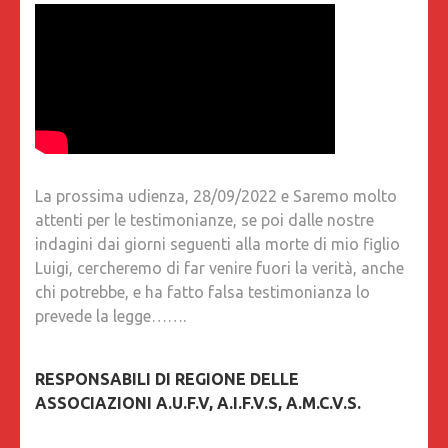
La prossima udienza, 28/09/2022 e Saremo molto
attenti per le testimonianze, se poi dalle nostre
indagini dai giorni seguenti alla morte di mio figlio
Luigi, cercheremo di far venire fuori la verità, anche
chi potrebbe, e ha fatto falsa testimonianza lo
prevede la legge…….
RESPONSABILI DI REGIONE DELLE
ASSOCIAZIONI A.U.F.V, A.I.F.V.S, A.M.C.V.S.