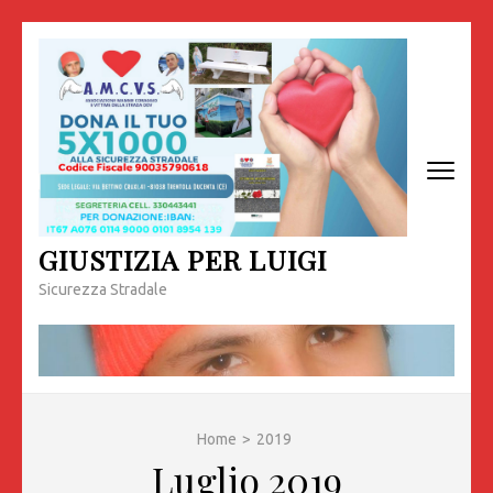
Passa
al
contenuto
(premi
invio)
GIUSTIZIA PER LUIGI
Sicurezza Stradale
Home
>
2019
Luglio 2019