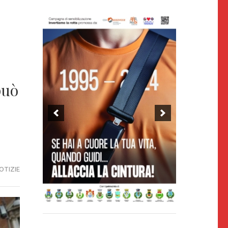
può
OTIZIE