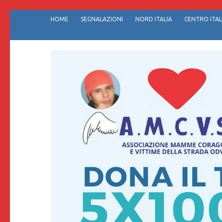
Passa
HOME
SEGNALAZIONI
NORD ITALIA
CENTRO ITAL
al
contenuto
(premi
invio)