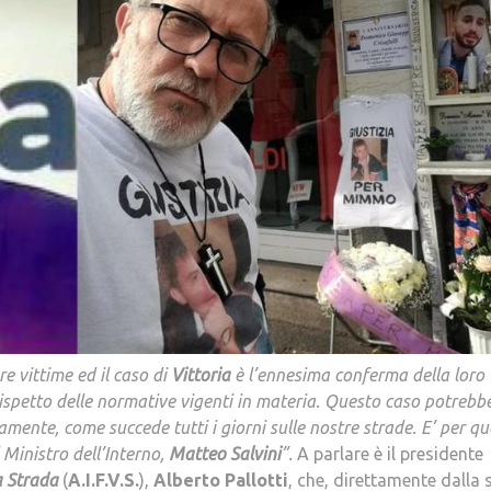
e vittime ed il caso di
Vittoria
è l’ennesima conferma della loro
o rispetto delle normative vigenti in materia. Questo caso potrebb
mente, come succede tutti i giorni sulle nostre strade. E’ per q
Ministro dell’Interno,
Matteo Salvini
”.
A parlare è il presidente
a Strada
(
A.I.F.V.S.
),
Alberto Pallotti
, che, direttamente dalla 