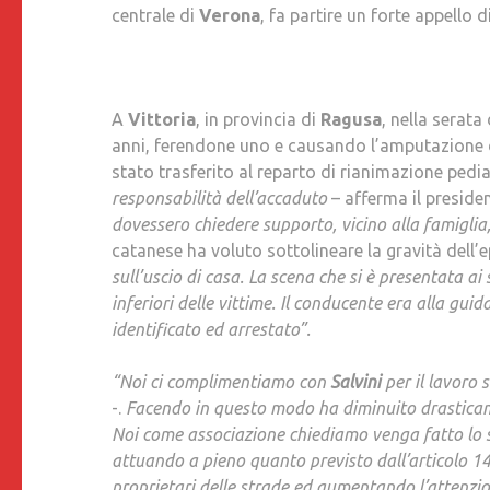
centrale di
Verona
, fa partire un forte appello di
A
Vittoria
, in provincia di
Ragusa
, nella serata
anni, ferendone uno e causando l’amputazione del
stato trasferito al reparto di rianimazione pedia
responsabilità dell’accaduto
– afferma il preside
dovessero chiedere supporto, vicino alla famiglia,
catanese ha voluto sottolineare la gravità dell
sull’uscio di casa. La scena che si è presentata ai s
inferiori delle vittime. Il conducente era alla gui
identificato ed arrestato”.
“Noi ci complimentiamo con
Salvini
per il lavoro 
-.
Facendo in questo modo ha diminuito drasticamen
Noi come associazione chiediamo venga fatto lo s
attuando a pieno quanto previsto dall’articolo 14
proprietari delle strade ed aumentando l’attenzion