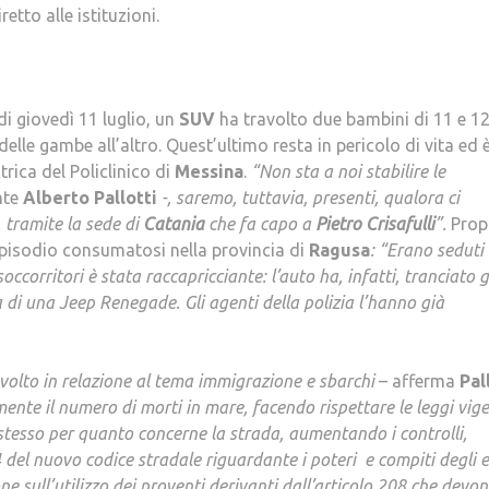
retto alle istituzioni.
 di giovedì 11 luglio, un
SUV
ha travolto due bambini di 11 e 1
le gambe all’altro. Quest’ultimo resta in pericolo di vita ed 
trica del Policlinico di
Messina
.
“Non sta a noi stabilire le
nte
Alberto Pallotti
-, saremo, tuttavia, presenti, qualora ci
 tramite la sede di
Catania
che fa capo a
Pietro Crisafulli
”.
Propr
’episodio consumatosi nella provincia di
Ragusa
: “Erano seduti
occorritori è stata raccapricciante: l’auto ha, infatti, tranciato gl
da di una Jeep Renegade. Gli agenti della polizia l’hanno già
svolto in relazione al tema immigrazione e sbarchi
– afferma
Pal
te il numero di morti in mare, facendo rispettare le leggi vige
tesso per quanto concerne la strada, aumentando i controlli,
 del nuovo codice stradale riguardante i poteri
e compiti degli e
e sull’utilizzo dei proventi derivanti dall’articolo 208 che devo