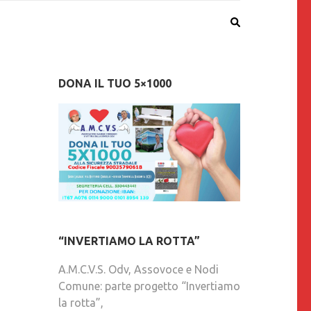
DONA IL TUO 5×1000
“INVERTIAMO LA ROTTA”
A.M.C.V.S. Odv, Assovoce e Nodi
Comune: parte progetto “Invertiamo
la rotta”,