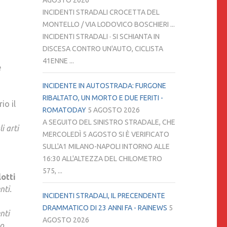
AGOSTO 2026
INCIDENTI STRADALI CROCETTA DEL
MONTELLO / VIA LODOVICO BOSCHIERI ...
INCIDENTI STRADALI · SI SCHIANTA IN
DISCESA CONTRO UN'AUTO, CICLISTA
2
41ENNE ...
è
INCIDENTE IN AUTOSTRADA: FURGONE
RIBALTATO, UN MORTO E DUE FERITI -
io il
ROMATODAY
5 AGOSTO 2026
A SEGUITO DEL SINISTRO STRADALE, CHE
i arti
MERCOLEDÌ 5 AGOSTO SI È VERIFICATO
SULL'A1 MILANO-NAPOLI INTORNO ALLE
16:30 ALL'ALTEZZA DEL CHILOMETRO
575, ...
lotti
nti.
INCIDENTI STRADALI, IL PRECENDENTE
DRAMMATICO DI 23 ANNI FA - RAINEWS
5
nti
AGOSTO 2026
no