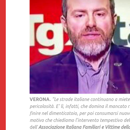
VERONA.
“Le strade italiane continuano a mieter
pericolosità. E’ lì, infatti, che domina il mancat
finire nel dimenticatoio, per poi consumarsi nuova
motivo che chiediamo l’intervento tempestivo del 
dell’
Associazione Italiana Familiari e Vittime dell