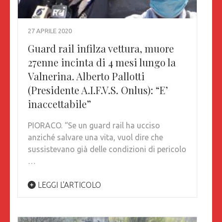
27 APRILE 2020
Guard rail infilza vettura, muore
27enne incinta di 4 mesi lungo la
Valnerina. Alberto Pallotti
(Presidente A.I.F.V.S. Onlus): “E’
inaccettabile”
PIORACO. “Se un guard rail ha ucciso
anziché salvare una vita, vuol dire che
sussistevano già delle condizioni di pericolo
…
LEGGI L'ARTICOLO