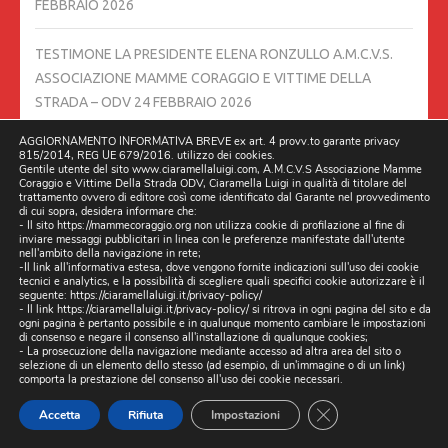
FEBBRAIO 2026
TESTIMONE LA PRESIDENTE ELENA RONZULLO A.M.C.V.S.
ASSOCIAZIONE MAMME CORAGGIO E VITTIME DELLA
STRADA – ODV
24 FEBBRAIO 2026
AGGIORNAMENTO INFORMATIVA BREVE ex art. 4 provv.to garante privacy
INCONTRO SCUOLA 24/02/2026 ISIS RITA LEVI MONTALCINI
815/2014, REG UE 679/2016. utilizzo dei cookies.
Gentile utente del sito www.ciaramellaluigi.com, A.M.C.V.S Associazione Mamme
DI QUARTO
24 FEBBRAIO 2026
Coraggio e Vittime Della Strada ODV, Ciaramella Luigi in qualità di titolare del
trattamento ovvero di editore così come identificato dal Garante nel provvedimento
di cui sopra, desidera informare che:
NOI COME ASSOCIAZIONI VITTIME DELLA STRADA,
- Il sito https://mammecoraggio.org non utilizza cookie di profilazione al fine di
inviare messaggi pubblicitari in linea con le preferenze manifestate dall'utente
INVITIAMO TUTTI I CITTADINI DI TUTTA ITALIA, A MANDARCI
nell'ambito della navigazione in rete;
-Il link all'informativa estesa, dove vengono fornite indicazioni sull'uso dei cookie
I LINK DELLE SEGNALAZIONI, CHE STATE MANDANDO SUI
tecnici e analytics, e la possibilità di scegliere quali specifici cookie autorizzare è il
seguente:
https://ciaramellaluigi.it/privacy-policy/
SOCIAL, PER LA SICUREZZA STRADALE, SOLO IN QUEL CASO
- Il link
https://ciaramellaluigi.it/privacy-policy/
si ritrova in ogni pagina del sito e da
NOI COME ASSOCIAZIONI POSSIAMO ATTIVARCI CON UN
ogni pagina è pertanto possibile e in qualunque momento cambiare le impostazioni
di consenso e negare il consenso all'installazione di qualunque cookies;
ESPOSTO.
23 FEBBRAIO 2026
- La prosecuzione della navigazione mediante accesso ad altra area del sito o
selezione di un elemento dello stesso (ad esempio, di un'immagine o di un link)
comporta la prestazione del consenso all'uso dei cookie necessari.
SVEGLIA VENETI | 14/02/2026 – OSPITE BIAGIO CIARAMELLA
CLOSE GDPR CO
Accetta
Rifiuta
Impostazioni
PORTAVOCE DELLE ASSOCIAZIONI VITTIME DELLA STRADA.
17 FEBBRAIO 2026