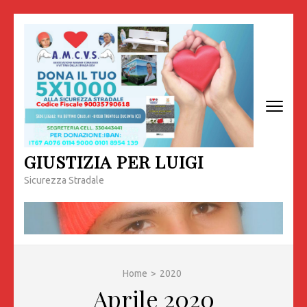
Passa
al
contenuto
(premi
invio)
GIUSTIZIA PER LUIGI
Sicurezza Stradale
Home
>
2020
Aprile 2020