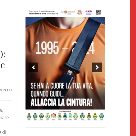
):
ne
CROLLO
MENTO
PONTE
DI
a.
CAPRIGLIOLA,
iare
ALBERTO
e
PALLOTTI
0 di
(A.I.F.V.S.