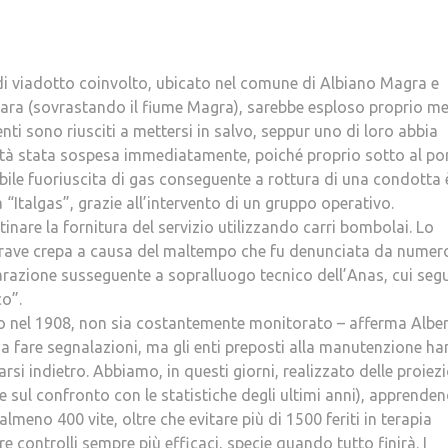
 di viadotto coinvolto, ubicato nel comune di Albiano Magra e
rara (sovrastando il fiume Magra), sarebbe esploso proprio m
nti sono riusciti a mettersi in salvo, seppur uno di loro abbia
 città stata sospesa immediatamente, poiché proprio sotto al po
bile fuoriuscita di gas conseguente a rottura di una condotta 
“Italgas”, grazie all’intervento di un gruppo operativo.
inare la fornitura del servizio utilizzando carri bombolai. Lo
 grave crepa a causa del maltempo che fu denunciata da numer
parazione susseguente a sopralluogo tecnico dell’Anas, cui seguì
co”.
to nel 1908, non sia costantemente monitorato – afferma Albe
 a fare segnalazioni, ma gli enti preposti alla manutenzione h
rsi indietro. Abbiamo, in questi giorni, realizzato delle proiezi
e sul confronto con le statistiche degli ultimi anni), apprende
meno 400 vite, oltre che evitare più di 1500 feriti in terapia
 controlli sempre più efficaci, specie quando tutto finirà. I