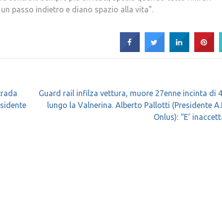
un passo indietro e diano spazio alla vita”.
trada
Guard rail infilza vettura, muore 27enne incinta di 
esidente
lungo la Valnerina. Alberto Pallotti (Presidente A.I.
Onlus): “E’ inaccett