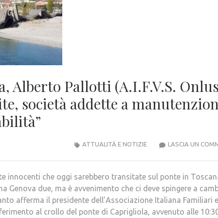
, Alberto Pallotti (A.I.F.V.S. Onlus
ite, società addette a manutenzio
bilità”
ATTUALITÀ E NOTIZIE
LASCIA UN COM
te innocenti che oggi sarebbero transitate sul ponte in Toscan
na Genova due, ma è avvenimento che ci deve spingere a camb
anto afferma il presid
ente dell’Associazione Italiana Familiari 
iferimento al crollo del ponte di Caprigliola, avvenuto alle 10:3