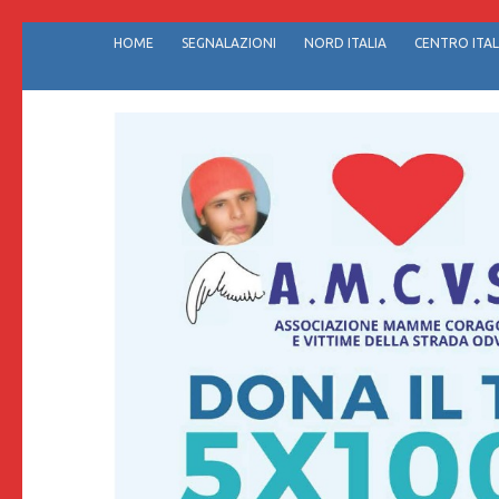
Passa
HOME
SEGNALAZIONI
NORD ITALIA
CENTRO ITAL
al
contenuto
(premi
invio)