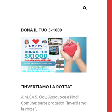
DONA IL TUO 5×1000
“INVERTIAMO LA ROTTA”
A.M.C.V.S. Odv, Assovoce e Nodi
Comune: parte progetto “Invertiamo
la rotta”,