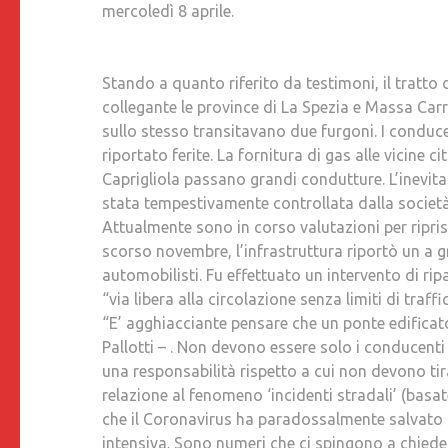
mercoledì 8 aprile.
Stando a quanto riferito da testimoni, il tratto
collegante le province di La Spezia e Massa Car
sullo stesso transitavano due furgoni. I conduce
riportato ferite. La fornitura di gas alle vicine
Caprigliola passano grandi condutture. L’inevita
stata tempestivamente controllata dalla società 
Attualmente sono in corso valutazioni per riprist
scorso novembre, l’infrastruttura riportò un a
automobilisti. Fu effettuato un intervento di ri
“via libera alla circolazione senza limiti di traffi
“E’ agghiacciante pensare che un ponte edifica
Pallotti – . Non devono essere solo i conducenti
una responsabilità rispetto a cui non devono tira
relazione al fenomeno ‘incidenti stradali’ (basat
che il Coronavirus ha paradossalmente salvato al
intensiva. Sono numeri che ci spingono a chiedere