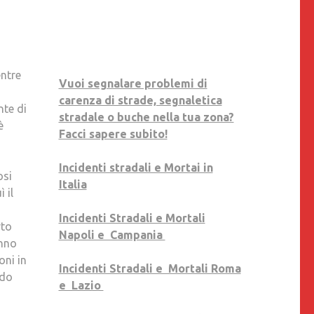
ONLUS):
“CORONAVIRUS
HA
SALVATO
entre
VITE,
Vuoi segnalare problemi di
SOCIETÀ
carenza di strade, segnaletica
nte di
ADDETTE
stradale o buche nella tua zona?
è
A
Facci sapere subito!
MANUTENZIONE
SI
Incidenti stradali e Mortai in
osi
ASSUMANO
Italia
 il
LORO
RESPONSABILITÀ”
Incidenti Stradali e Mortali
rto
Napoli e Campania
anno
oni in
Incidenti Stradali e Mortali Roma
ndo
e Lazio