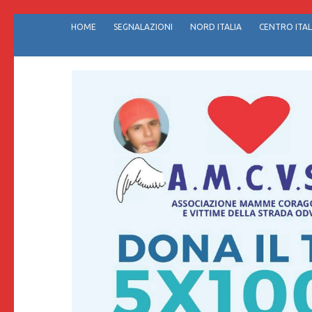
Passa
HOME
SEGNALAZIONI
NORD ITALIA
CENTRO ITAL
al
contenuto
(premi
invio)