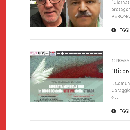
“Giornat
protagoni
VERONA.
LEGGI
14 NOVEM
“Ricor
Il Comun
Coraggio
e …
LEGGI