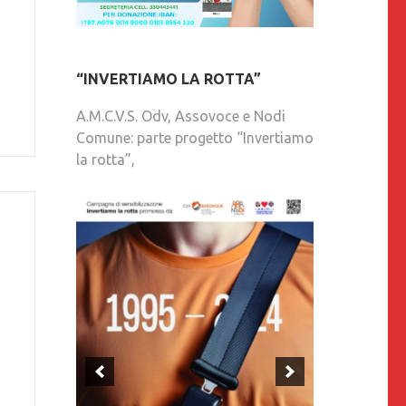
“INVERTIAMO LA ROTTA”
A.M.C.V.S. Odv, Assovoce e Nodi
Comune: parte progetto “Invertiamo
la rotta”,