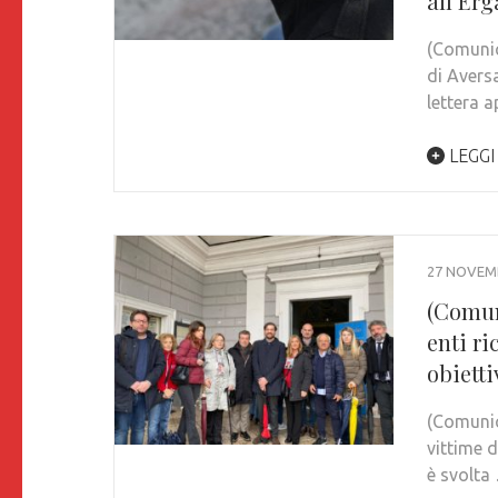
all’Erg
(Comunic
di Avers
lettera 
LEGGI
27 NOVEM
(Comun
enti ri
obiett
(Comunic
vittime 
è svolta