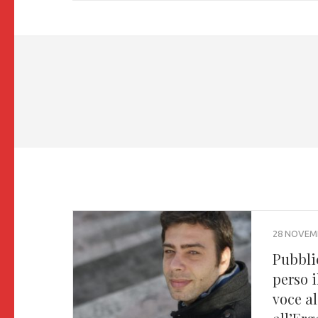
28 NOVEM
Pubbli
perso i
voce a