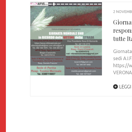
2 NOVEMB
Giornat
respons
tutte It
Giornata
sedi A.I.
https://
VERONA
LEGGI