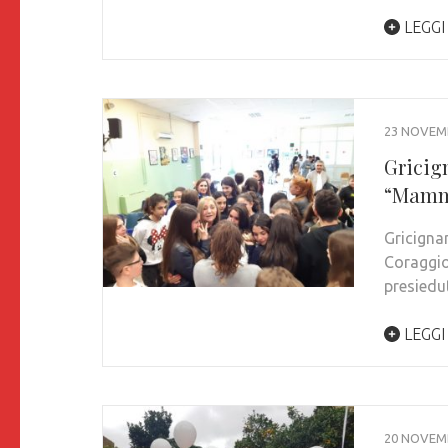
LEGGI
23 NOVEM
Gricig
“Mamm
Gricigna
Coraggio
presiedu
LEGGI
20 NOVEM