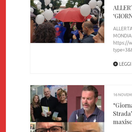
ALLER
‘GIOR
ALLERTA
MONDIAL
https:/
type=3&t
LEGGI
16 NOVEM
“Giorna
Strada”
maxisc