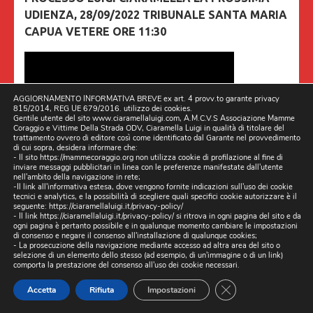
UDIENZA, 28/09/2022 TRIBUNALE SANTA MARIA
CAPUA VETERE ORE 11:30
AGGIORNAMENTO INFORMATIVA BREVE ex art. 4 provv.to garante privacy
815/2014, REG UE 679/2016. utilizzo dei cookies.
Gentile utente del sito www.ciaramellaluigi.com, A.M.C.V.S Associazione Mamme
Coraggio e Vittime Della Strada ODV, Ciaramella Luigi in qualità di titolare del
trattamento ovvero di editore così come identificato dal Garante nel provvedimento
di cui sopra, desidera informare che:
- Il sito https://mammecoraggio.org non utilizza cookie di profilazione al fine di
inviare messaggi pubblicitari in linea con le preferenze manifestate dall'utente
nell'ambito della navigazione in rete;
La prossima udienza, 28/09/2022 e Saremo molto
-Il link all'informativa estesa, dove vengono fornite indicazioni sull'uso dei cookie
tecnici e analytics, e la possibilità di scegliere quali specifici cookie autorizzare è il
attenti per le testimonianze, se poi dalle nostre
seguente:
https://ciaramellaluigi.it/privacy-policy/
- Il link
https://ciaramellaluigi.it/privacy-policy/
si ritrova in ogni pagina del sito e da
indagini dai giorni seguenti alla morte di mio figlio
ogni pagina è pertanto possibile e in qualunque momento cambiare le impostazioni
Luigi, cercheremo di far venire fuori la verità, anche
di consenso e negare il consenso all'installazione di qualunque cookies;
- La prosecuzione della navigazione mediante accesso ad altra area del sito o
chi potrebbe, e ha fatto falsa testimonianza lo
selezione di un elemento dello stesso (ad esempio, di un'immagine o di un link)
comporta la prestazione del consenso all'uso dei cookie necessari.
prevede la legge…….
CLOSE GDPR CO
Accetta
Rifiuta
Impostazioni