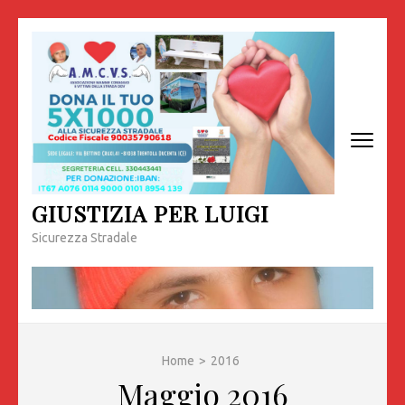
Passa
al
contenuto
(premi
invio)
GIUSTIZIA PER LUIGI
Sicurezza Stradale
Home
>
2016
Maggio 2016