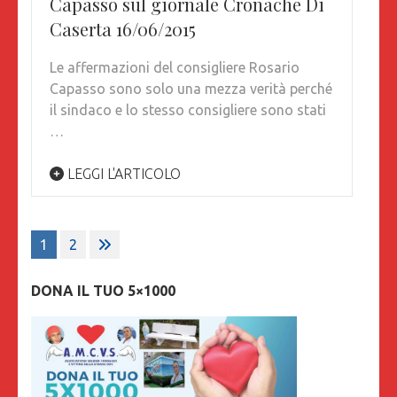
Capasso sul giornale Cronache Di
Caserta 16/06/2015
Le affermazioni del consigliere Rosario
Capasso sono solo una mezza verità perché
il sindaco e lo stesso consigliere sono stati
…
LEGGI L'ARTICOLO
Paginazione
1
2
degli
articoli
DONA IL TUO 5×1000