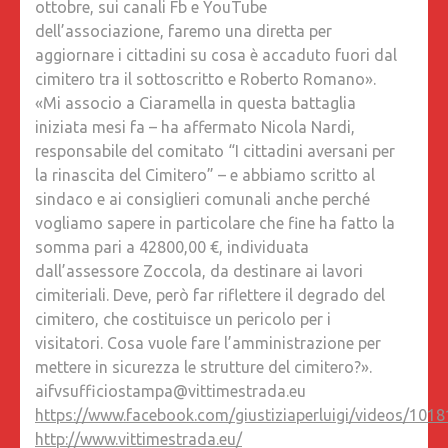
ottobre, sui canali Fb e YouTube
dell’associazione, faremo una diretta per
aggiornare i cittadini su cosa è accaduto fuori dal
cimitero tra il sottoscritto e Roberto Romano».
«Mi associo a Ciaramella in questa battaglia
iniziata mesi fa – ha affermato Nicola Nardi,
responsabile del comitato “I cittadini aversani per
la rinascita del Cimitero” – e abbiamo scritto al
sindaco e ai consiglieri comunali anche perché
vogliamo sapere in particolare che fine ha fatto la
somma pari a 42800,00 €, individuata
dall’assessore Zoccola, da destinare ai lavori
cimiteriali. Deve, però far riflettere il degrado del
cimitero, che costituisce un pericolo per i
visitatori. Cosa vuole fare l’amministrazione per
mettere in sicurezza le strutture del cimitero?».
aifvsufficiostampa@vittimestrada.eu
https://www.facebook.com/giustiziaperluigi/videos/10
http://www.vittimestrada.eu/