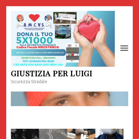
Passa
al
contenuto
(premi
invio)
GIUSTIZIA PER LUIGI
Sicurezza Stradale