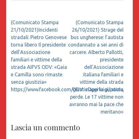
Navigazione
(Comunicato Stampa
(Comunicato Stampa
articoli
21/10/2021)Incidenti
26/10/2021) Strage del
stradali: Pietro Genovese
bus ungherese: l’autista
torna libero Il presidente
condannato a sei anni di
dell’Associazione
carcere. Alberto Pallotti,
familiari e vittime della
presidente
strada AIFVS ODV: «Gaia
dell’Associazione
e Camilla sono rimaste
italiana familiari e
senza giustizia»
vittime della strada
https://www.facebook.com/giustiziaperluigi/posts/267
ODV: «Oggi la giustizia
perde. Le 17 vittime non
avranno mai la pace che
meritano»
Lascia un commento