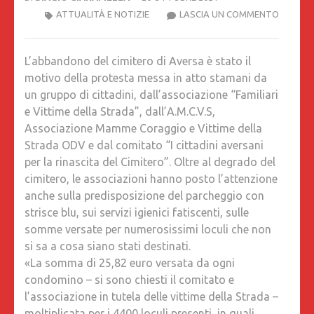
ASSOCIA
ATTUALITÀ E NOTIZIE
LASCIA UN COMMENTO
COMITA
E
L’abbandono del cimitero di Aversa è stato il
CITTADI
motivo della protesta messa in atto stamani da
PROTE
un gruppo di cittadini, dall’associazione “Familiari
PER
e Vittime della Strada”, dall’A.M.C.V.S,
IL
Associazione Mamme Coraggio e Vittime della
DEGRA
Strada ODV e dal comitato “I cittadini aversani
NEL
per la rinascita del Cimitero”. Oltre al degrado del
CIMITE
cimitero, le associazioni hanno posto l’attenzione
DI
anche sulla predisposizione del parcheggio con
AVERSA
strisce blu, sui servizi igienici fatiscenti, sulle
IL
somme versate per numerosissimi loculi che non
PRESID
si sa a cosa siano stati destinati.
AIFVS
«La somma di 25,82 euro versata da ogni
PALLOTT
condomino – si sono chiesti il comitato e
“RIDIAM
l’associazione in tutela delle vittime della Strada –
DIGNITÀ
moltiplicata per i 4400 loculi presenti, in quali