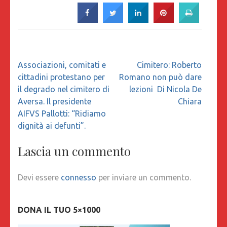
Navigazione
Associazioni, comitati e
Cimitero: Roberto
articoli
cittadini protestano per
Romano non può dare
il degrado nel cimitero di
lezioni Di Nicola De
Aversa. Il presidente
Chiara
AIFVS Pallotti: “Ridiamo
dignità ai defunti”.
Lascia un commento
Devi essere
connesso
per inviare un commento.
DONA IL TUO 5×1000