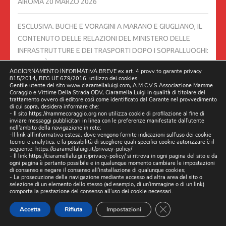
AIROMA
20 MARZO 2026
ESCLUSIVA. BUCHE E VORAGINI A MARANO E GIUGLIANO, IL
CONTENUTO DELLE RELAZIONI DEL MINISTERO DELLE
INFRASTRUTTURE E DEI TRASPORTI DOPO I SOPRALLUOGHI:
CRITICITÀ E PRIMI INTERVENTI
19 MARZO 2026
AGGIORNAMENTO INFORMATIVA BREVE ex art. 4 provv.to garante privacy
815/2014, REG UE 679/2016. utilizzo dei cookies.
Gentile utente del sito www.ciaramellaluigi.com, A.M.C.V.S Associazione Mamme
06/03/2026 DUE CAMION DELLA RACCOLTA RIFIUTI DI
Coraggio e Vittime Della Strada ODV, Ciaramella Luigi in qualità di titolare del
TRENTOLA DUCENTA FANNO TRASBORDO IN STRADA A
trattamento ovvero di editore così come identificato dal Garante nel provvedimento
di cui sopra, desidera informare che:
LUSCIANO.
6 MARZO 2026
- Il sito https://mammecoraggio.org non utilizza cookie di profilazione al fine di
inviare messaggi pubblicitari in linea con le preferenze manifestate dall'utente
nell'ambito della navigazione in rete;
-Il link all'informativa estesa, dove vengono fornite indicazioni sull'uso dei cookie
STRADE DISSESTATE, BLITZ DEGLI ISPETTORI MINISTERIALI
tecnici e analytics, e la possibilità di scegliere quali specifici cookie autorizzare è il
ANCHE A GIUGLIANO
5 MARZO 2026
seguente:
https://ciaramellaluigi.it/privacy-policy/
- Il link
https://ciaramellaluigi.it/privacy-policy/
si ritrova in ogni pagina del sito e da
ogni pagina è pertanto possibile e in qualunque momento cambiare le impostazioni
di consenso e negare il consenso all'installazione di qualunque cookies;
LA BUCA LUSCIANO IN VIALE DELLA LIBERTÀ, CIVICO 55, È
- La prosecuzione della navigazione mediante accesso ad altra area del sito o
selezione di un elemento dello stesso (ad esempio, di un'immagine o di un link)
ANCORA LÌ.
4 MARZO 2026
comporta la prestazione del consenso all'uso dei cookie necessari.
CLOSE GDPR CO
Accetta
Rifiuta
Impostazioni
L’ILLUMINAZIONE TRA VIA BETTINO CRAXI E VIA LUCARELLI È
TORNATA. 03/03/2026 TRENTOLA DUCENTA, LUSCIANO
3