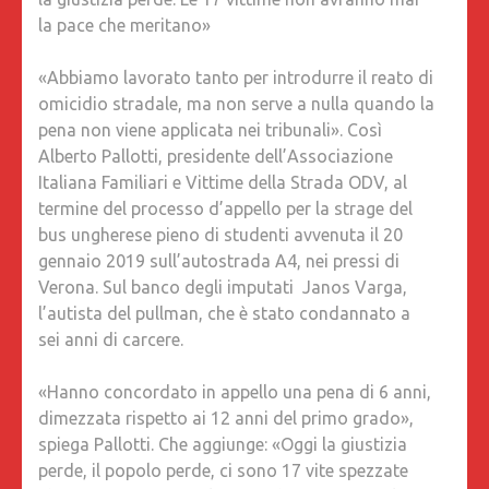
A
la pace che meritano»
SEI
ANNI
«Abbiamo lavorato tanto per introdurre il reato di
DI
omicidio stradale, ma non serve a nulla quando la
CARCERE
pena non viene applicata nei tribunali». Così
ALBERT
Alberto Pallotti, presidente dell’Associazione
PALLOTT
Italiana Familiari e Vittime della Strada ODV, al
PRESID
termine del processo d’appello per la strage del
DELL’AS
bus ungherese pieno di studenti avvenuta il 20
ITALIAN
gennaio 2019 sull’autostrada A4, nei pressi di
FAMILIA
Verona. Sul banco degli imputati Janos Varga,
E
l’autista del pullman, che è stato condannato a
VITTIME
sei anni di carcere.
DELLA
STRAD
«Hanno concordato in appello una pena di 6 anni,
ODV:
dimezzata rispetto ai 12 anni del primo grado»,
«OGGI
spiega Pallotti. Che aggiunge: «Oggi la giustizia
LA
perde, il popolo perde, ci sono 17 vite spezzate
GIUSTIZ