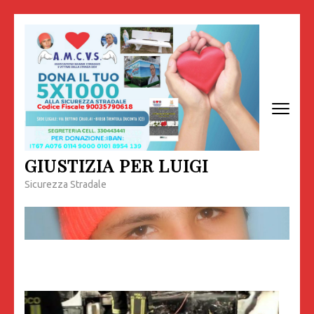
Passa
al
contenuto
(premi
invio)
GIUSTIZIA PER LUIGI
Sicurezza Stradale