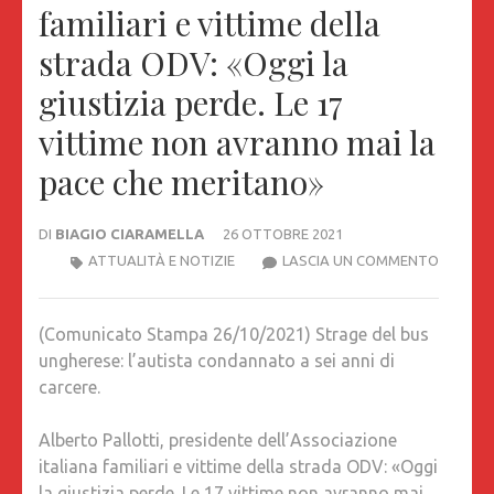
familiari e vittime della
strada ODV: «Oggi la
giustizia perde. Le 17
vittime non avranno mai la
pace che meritano»
DI
BIAGIO CIARAMELLA
26 OTTOBRE 2021
(COMUN
ATTUALITÀ E NOTIZIE
LASCIA UN COMMENTO
STAMP
26/10/20
(Comunicato Stampa 26/10/2021) Strage del bus
STRAGE
ungherese: l’autista condannato a sei anni di
DEL
carcere.
BUS
UNGHER
Alberto Pallotti, presidente dell’Associazione
L’AUTIS
italiana familiari e vittime della strada ODV: «Oggi
CONDA
la giustizia perde. Le 17 vittime non avranno mai