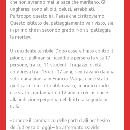
che non avranno mai la pace che meritano. Gli
PERDE.
ungheresi sono allibiti, delusi, arrabbiati.
LE
Purtroppo questo è il Paese che ci ritroviamo.
17
Questo istituto del patteggiamento va rivisto, sia
VITTIME
in primo che in secondo grado. Non si patteggia
NON
la morte».
AVRAN
MAI
Un incidente terribile. Dopo essere finito contro il
LA
pilone, il pullman si incendiò e persero la vita 17
PACE
persone, tra cui 11 studenti. I ragazzi, di età
CHE
compresa tra i 15 ed i 17 anni, rientravano da una
MERITA
settimana bianca in Francia. Varga, che è stato
giudicato con il rito abbreviato, in primo grado
era stato condannato a 12 anni di reclusione e
alla inibizione perpetua del diritto alla guida in
Italia.
«Grande il rammarico delle parti civili per l’esito
dell’udienza di oggi – ha affermato Davide