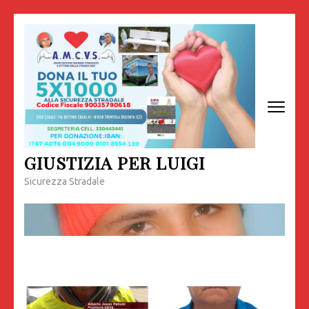
Passa
al
contenuto
(premi
invio)
GIUSTIZIA PER LUIGI
Sicurezza Stradale