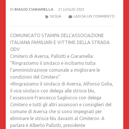
DI
BIAGIO CIARAMELLA
21 LUGLIO 2022
CIMITE
SICILIA
LASCIA UN COMMENTO
DI
AVERSA
COMUNICATO STAMPA DELL’ASSOCIAZIONE
PALLOTT
ITALIANA FAMILIARI E VITTIME DELLA STRADA
E
ODV
CIARAME
Cimitero di Aversa, Pallotti e Ciaramella:
“RINGR
“Ringraziamo il sindaco e incitiamo tutta
IL
l’amministrazione comunale a migliorare le
SINDAC
condizioni del Cimitero”
E
«Ringraziamo il sindaco di Aversa, Alfonso Golia,
INCITIA
il vice sindaco con delega alle strisce blu,
TUTTA
l’assessore Francesco Sagliocco con delega
L’AMMI
Cimitero e tutti gli altri assessori e consiglieri del
COMUN
comune di Aversa che si sono impegnati per
A
eliminare le strisce blu davanti al Cimitero». A
MIGLIO
parlare è Alberto Pallotti, presidente
LE