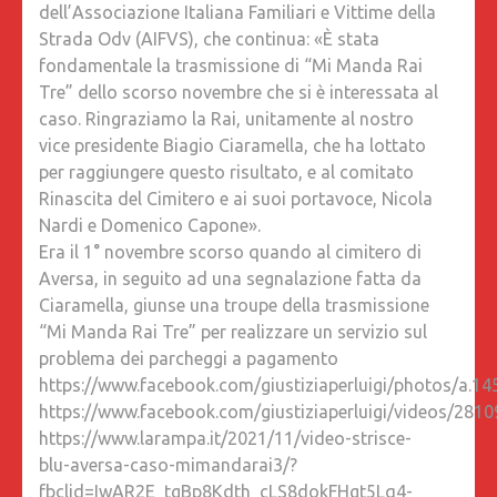
dell’Associazione Italiana Familiari e Vittime della
CONDIZ
Strada Odv (AIFVS), che continua: «È stata
DEL
fondamentale la trasmissione di “Mi Manda Rai
CIMITER
Tre” dello scorso novembre che si è interessata al
caso. Ringraziamo la Rai, unitamente al nostro
vice presidente Biagio Ciaramella, che ha lottato
per raggiungere questo risultato, e al comitato
Rinascita del Cimitero e ai suoi portavoce, Nicola
Nardi e Domenico Capone».
Era il 1° novembre scorso quando al cimitero di
Aversa, in seguito ad una segnalazione fatta da
Ciaramella, giunse una troupe della trasmissione
“Mi Manda Rai Tre” per realizzare un servizio sul
problema dei parcheggi a pagamento
https://www.facebook.com/giustiziaperluigi/photos/a
https://www.facebook.com/giustiziaperluigi/videos/28
https://www.larampa.it/2021/11/video-strisce-
blu-aversa-caso-mimandarai3/?
fbclid=IwAR2E_tgBp8Kdth_cLS8dokFHgt5Lq4-