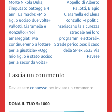
Navigazione
Morte Nikola Duka,
Appello di Alberto
articoli
l’imputato patteggia 4
Pallotti, Biagio
anni. La madre: «Mio
Ciaramella ed Elena
figlio ucciso due volte».
Ronzullo: «I politici
Pallotti, Ciaramella e
inseriscano la sicurezza
Ronzullo: «Noi
stradale nei loro
amareggiati. Ma
programmi elettorali».
continueremo a lottare
Strade pericolose: il caso
per la giustizia» «Oggi
della SP ex SS35 Via
mio figlio è stato ucciso
Pavese
per la seconda volta»
Lascia un commento
Devi essere
connesso
per inviare un commento.
DONA IL TUO 5×1000