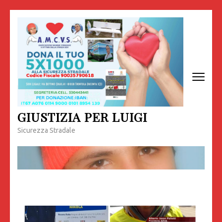
Passa
al
contenuto
(premi
invio)
GIUSTIZIA PER LUIGI
Sicurezza Stradale