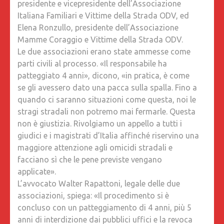
presidente e vicepresidente dell’Associazione
STATO
Italiana Familiari e Vittime della Strada ODV, ed
UCCISO
Elena Ronzullo, presidente dell’Associazione
PER
Mamme Coraggio e Vittime della Strada ODV.
LA
Le due associazioni erano state ammesse come
SECON
parti civili al processo. «Il responsabile ha
VOLTA»
patteggiato 4 anni», dicono, «in pratica, è come
se gli avessero dato una pacca sulla spalla. Fino a
quando ci saranno situazioni come questa, noi le
stragi stradali non potremo mai fermarle. Questa
non è giustizia. Rivolgiamo un appello a tutti i
giudici e i magistrati d’Italia affinché riservino una
maggiore attenzione agli omicidi stradali e
facciano sì che le pene previste vengano
applicate».
L’avvocato Walter Rapattoni, legale delle due
associazioni, spiega: «Il procedimento si è
concluso con un patteggiamento di 4 anni, più 5
anni di interdizione dai pubblici uffici e la revoca