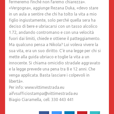
fermeremo finché non faremo chiarezza».
«Vergogna», aggiunge Rezana Duka, «devo stare
in un aula a sentire che chi ha tolto la vita a mio
figlio ingiustamente, solo perché quella sera ha
deciso di bere e ubriacarsi con un tasso alcolico
1.72, andando contromano e con una velocità
fuori dai limiti, chiede e ottiene il patteggiamento.
Ma qualcuno pensa a Nikola? Lui voleva vivere la
sua vita, era un suo diritto. C’è una legge per chi si
mette alla guida ubriaco e toglie la vita a un
innocente. Si chiama omicidio stradale aggravato
e la legge prevede una pena tra 8 e 12 anni. Che
venga applicata. Basta lasciare i colpevoli in
libertà».
Per info: www.vittimestrada.eu
aifvsufficiostampa@vittimestrada.eu
Biagio Ciaramella, cell. 330 443 441