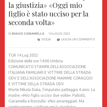
la giustizia» «Oggi mio
figlio è stato ucciso per la
seconda volta»
DI
BIAGIO CIARAMELLA
14 LUGLIO 2022
MORTE
SICILIA
LASCIA UN COMMENTO
NIKOLA
DUKA,
TGR 14 Lug 2022
L’IMPU
Edizione delle ore 14:00 Umbria
PATTEG
COMUNICATO STAMPA DELL’ASSOCIAZIONE
4
ITALIANA FAMILIARI E VITTIME DELLA STRADA
ANNI.
ODV E DELL’ASSOCIAZIONE MAMME CORAGGIO
LA
E VITTIME DELLA STRADA ODV
MADRE:
Morte Nikola Duka, l’imputato patteggia 4 anni. La
«MIO
madre: «Mio figlio ucciso due volte». Pallotti,
FIGLIO
Ciaramella e Ronzullo: «Noi amareggiati. Ma
UCCISO
continueremo a lottare per la giustizia»