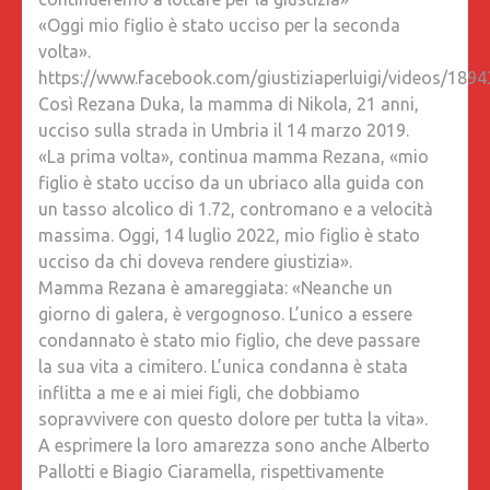
DUE
«Oggi mio figlio è stato ucciso per la seconda
VOLTE».
volta».
PALLOTT
https://www.facebook.com/giustiziaperluigi/videos/18
CIARAM
Così Rezana Duka, la mamma di Nikola, 21 anni,
E
ucciso sulla strada in Umbria il 14 marzo 2019.
RONZUL
«La prima volta», continua mamma Rezana, «mio
«NOI
figlio è stato ucciso da un ubriaco alla guida con
AMAREG
un tasso alcolico di 1.72, contromano e a velocità
MA
massima. Oggi, 14 luglio 2022, mio figlio è stato
CONTIN
ucciso da chi doveva rendere giustizia».
A
Mamma Rezana è amareggiata: «Neanche un
LOTTAR
giorno di galera, è vergognoso. L’unico a essere
PER
condannato è stato mio figlio, che deve passare
LA
la sua vita a cimitero. L’unica condanna è stata
GIUSTIZ
inflitta a me e ai miei figli, che dobbiamo
«OGGI
sopravvivere con questo dolore per tutta la vita».
MIO
A esprimere la loro amarezza sono anche Alberto
FIGLIO
Pallotti e Biagio Ciaramella, rispettivamente
È