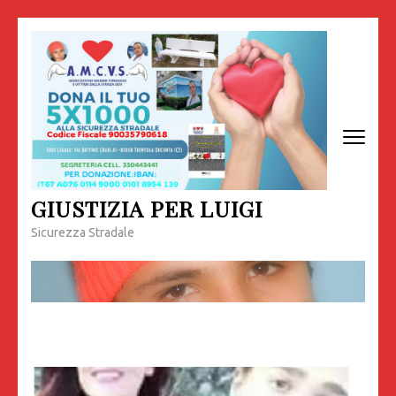
Passa
al
contenuto
(premi
invio)
GIUSTIZIA PER LUIGI
Sicurezza Stradale