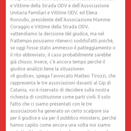
e Vittime della Strada ODV e dell’Associazione
PARLA
Unitaria Familiari e Vittime ODV, ed Elena
LA
Ronzullo, presidente dell’Associazione Mamme
MAMMA
Coraggio e Vittime della Strada ODV,
DEL
«attendiamo la decisione del giudice, ma nel
GIOVAN
frattempo possiamo ritenerci soddisfatti poiché,
UCCISO
se oggi fosse stato ammesso il patteggiamento o
SULLA
il rito abbreviato, il caso probabilmente sarebbe
STRAD
già chiuso. Invece, c’è ancora tempo perché il
giudice analizzi bene la situazione».
«Il giudice», spiega l’avvocato Matteo Tirozzi, che
rappresenta le tre associazioni davanti al Gip di
Catania, «si è riservato di decidere sulla nostra
richiesta di costituzione come parti civili. Il solo
fatto che ci siamo presentati con le tre
associazioni ha generato un certo scalpore sia
per il giudice e sia per il pubblico ministero, perché
hanno capito come ancora una volta noi siamo