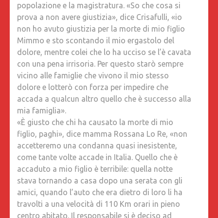
popolazione e la magistratura. «So che cosa si
prova a non avere giustizia», dice Crisafulli, «io
non ho avuto giustizia per la morte di mio figlio
Mimmo e sto scontando il mio ergastolo del
dolore, mentre colei che lo ha ucciso se l’è cavata
con una pena irrisoria. Per questo starò sempre
vicino alle famiglie che vivono il mio stesso
dolore e lotterò con forza per impedire che
accada a qualcun altro quello che è successo alla
mia famiglia».
«È giusto che chi ha causato la morte di mio
figlio, paghi», dice mamma Rossana Lo Re, «non
accetteremo una condanna quasi inesistente,
come tante volte accade in Italia. Quello che è
accaduto a mio figlio è terribile: quella notte
stava tornando a casa dopo una serata con gli
amici, quando l’auto che era dietro di loro li ha
travolti a una velocità di 110 Km orari in pieno
centro abitato. Il responsabile si è deciso ad