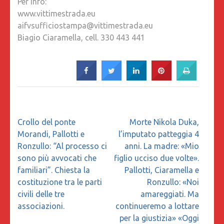
Per info:
www.vittimestrada.eu
aifvsufficiostampa@vittimestrada.eu
Biagio Ciaramella, cell. 330 443 441
Navigazione
Crollo del ponte
Morte Nikola Duka,
articoli
Morandi, Pallotti e
l’imputato patteggia 4
Ronzullo: “Al processo ci
anni. La madre: «Mio
sono più avvocati che
figlio ucciso due volte».
familiari”. Chiesta la
Pallotti, Ciaramella e
costituzione tra le parti
Ronzullo: «Noi
civili delle tre
amareggiati. Ma
associazioni.
continueremo a lottare
per la giustizia» «Oggi