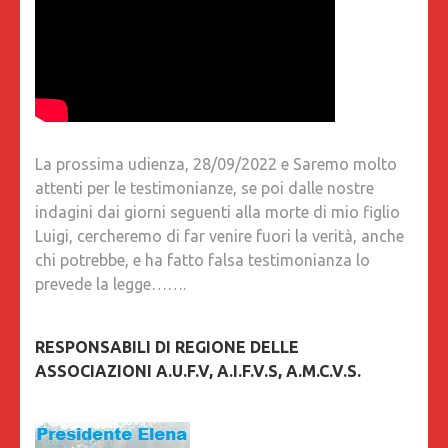
La prossima udienza, 28/09/2022 e Saremo molto
attenti per le testimonianze, se poi dalle nostre
indagini dai giorni seguenti alla morte di mio figlio
Luigi, cercheremo di far venire fuori la verità, anche
chi potrebbe, e ha fatto falsa testimonianza lo
prevede la legge…….
RESPONSABILI DI REGIONE DELLE
ASSOCIAZIONI A.U.F.V, A.I.F.V.S, A.M.C.V.S.