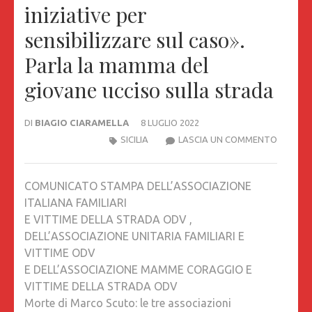
iniziative per
sensibilizzare sul caso».
Parla la mamma del
giovane ucciso sulla strada
DI
BIAGIO CIARAMELLA
8 LUGLIO 2022
MORTE
SICILIA
LASCIA UN COMMENTO
DI
MARCO
COMUNICATO STAMPA DELL’ASSOCIAZIONE
SCUTO:
ITALIANA FAMILIARI
LE
E VITTIME DELLA STRADA ODV ,
TRE
DELL’ASSOCIAZIONE UNITARIA FAMILIARI E
ASSOCI
VITTIME ODV
CHIEDO
E DELL’ASSOCIAZIONE MAMME CORAGGIO E
DI
VITTIME DELLA STRADA ODV
COSTITU
Morte di Marco Scuto: le tre associazioni
PARTE