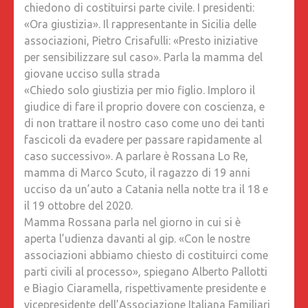
chiedono di costituirsi parte civile. I presidenti:
CIVILE.
«Ora giustizia». Il rappresentante in Sicilia delle
I
associazioni, Pietro Crisafulli: «Presto iniziative
PRESIDE
per sensibilizzare sul caso». Parla la mamma del
«ORA
giovane ucciso sulla strada
GIUSTIZ
«Chiedo solo giustizia per mio figlio. Imploro il
IL
giudice di fare il proprio dovere con coscienza, e
RAPPRE
di non trattare il nostro caso come uno dei tanti
IN
fascicoli da evadere per passare rapidamente al
SICILIA
caso successivo». A parlare è Rossana Lo Re,
DELLE
mamma di Marco Scuto, il ragazzo di 19 anni
ASSOCIA
ucciso da un’auto a Catania nella notte tra il 18 e
PIETRO
il 19 ottobre del 2020.
CRISAFUL
Mamma Rossana parla nel giorno in cui si è
«PREST
aperta l’udienza davanti al gip. «Con le nostre
INIZIATI
associazioni abbiamo chiesto di costituirci come
PER
parti civili al processo», spiegano Alberto Pallotti
SENSIBI
e Biagio Ciaramella, rispettivamente presidente e
SUL
vicepresidente dell’Associazione Italiana Familiari
CASO».