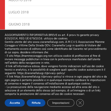
AGOSTO 2018
LUGLIO 2018
GIUGNO 2018
AGGIORNAMENTO INFORMATIVA BREVE ex art. 4 provv.to garante privacy
GIUGNO 2016
815/2014, REG UE 679/2016. utilizzo dei cookies.
Gentile utente del sito www.ciaramellaluigi.com, A.M.C.V.S Associazione Mamme
Coraggio e Vittime Della Strada ODV, Ciaramella Luigi in qualità di titolare del
MAGGIO 2016
trattamento ovvero di editore così come identificato dal Garante nel provvedimento
di cui sopra, desidera informare che:
- Il sito https://mammecoraggio.org non utilizza cookie di profilazione al fine di
inviare messaggi pubblicitari in linea con le preferenze manifestate dall'utente
DICEMBRE 201
nell'ambito della navigazione in rete;
-Il link all'informativa estesa, dove vengono fornite indicazioni sull'uso dei cookie
tecnici e analytics, e la possibilità di scegliere quali specifici cookie autorizzare è il
seguente:
https://ciaramellaluigi.it/privacy-policy/
RECENT POSTS
- Il link
https://ciaramellaluigi.it/privacy-policy/
si ritrova in ogni pagina del sito e da
ogni pagina è pertanto possibile e in qualunque momento cambiare le impostazioni
di consenso e negare il consenso all'installazione di qualunque cookies;
DOPO GLI ESPOSTI, (ARRIVANO LE ISPEZIONI), DAL
- La prosecuzione della navigazione mediante accesso ad altra area del sito o
selezione di un elemento dello stesso (ad esempio, di un'immagine o di un link)
MINISTERO INFRASTRUTTURE ROMA, DELEGANO NAPOLI
comporta la prestazione del consenso all'uso dei cookie necessari.
AD INTERVENIRE SULLA STRADA PROVINCIALE DI CASERTA,
CLOSE GDPR CO
Accetta
Rifiuta
Impostazioni
SP131 03/04/2026 ORE 10:00 CHIAMATA STRADA DELLA
MORTE.
3 APRILE 2026