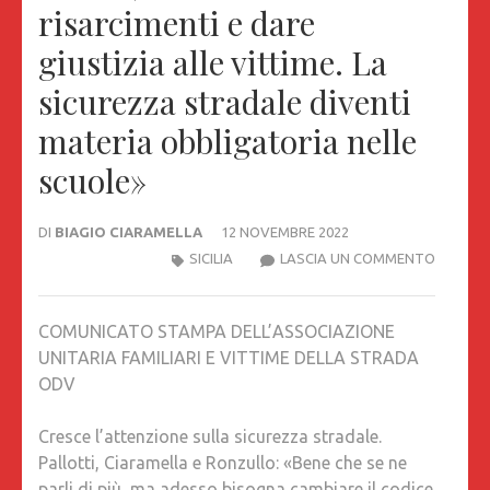
risarcimenti e dare
giustizia alle vittime. La
sicurezza stradale diventi
materia obbligatoria nelle
scuole»
DI
BIAGIO CIARAMELLA
12 NOVEMBRE 2022
CRESCE
SICILIA
LASCIA UN COMMENTO
L’ATTEN
SULLA
COMUNICATO STAMPA DELL’ASSOCIAZIONE
SICURE
UNITARIA FAMILIARI E VITTIME DELLA STRADA
STRADA
ODV
PALLOTT
CIARAM
Cresce l’attenzione sulla sicurezza stradale.
E
Pallotti, Ciaramella e Ronzullo: «Bene che se ne
RONZUL
parli di più, ma adesso bisogna cambiare il codice