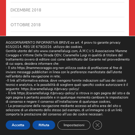
DICEMBRE 2018
OTTOBRE 2018
SETTEMBRE 2018
AGGIORNAMENTO INFORMATIVA BREVE ex art. 4 provv.to garante privacy
815/2014, REG UE 679/2016. utilizzo dei cookies.
Gentile utente del sito www.ciaramellaluigi.com, A.M.C.V.S Associazione Mamme
AGOSTO 2018
Coraggio e Vittime Della Strada ODV, Ciaramella Luigi in qualità di titolare del
trattamento ovvero di editore così come identificato dal Garante nel provvedimento
di cui sopra, desidera informare che:
- Il sito https://mammecoraggio.org non utilizza cookie di profilazione al fine di
LUGLIO 2018
inviare messaggi pubblicitari in linea con le preferenze manifestate dall'utente
nell'ambito della navigazione in rete;
-Il link all'informativa estesa, dove vengono fornite indicazioni sull'uso dei cookie
GIUGNO 2018
tecnici e analytics, e la possibilità di scegliere quali specifici cookie autorizzare è il
seguente:
https://ciaramellaluigi.it/privacy-policy/
- Il link
https://ciaramellaluigi.it/privacy-policy/
si ritrova in ogni pagina del sito e da
ogni pagina è pertanto possibile e in qualunque momento cambiare le impostazioni
GIUGNO 2016
di consenso e negare il consenso all'installazione di qualunque cookies;
- La prosecuzione della navigazione mediante accesso ad altra area del sito o
selezione di un elemento dello stesso (ad esempio, di un'immagine o di un link)
MAGGIO 2016
comporta la prestazione del consenso all'uso dei cookie necessari.
CLOSE GDPR CO
Accetta
Rifiuta
Impostazioni
DICEMBRE 201