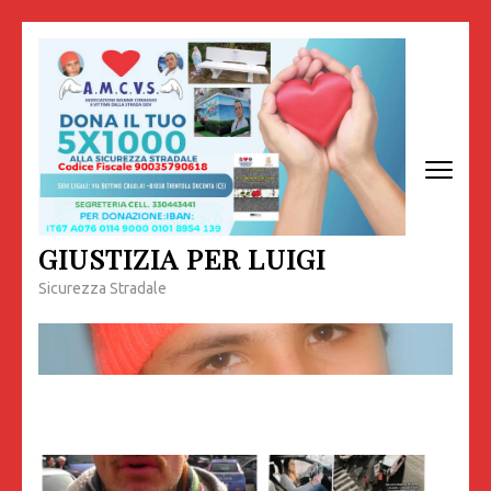
Passa
al
contenuto
(premi
invio)
GIUSTIZIA PER LUIGI
Sicurezza Stradale