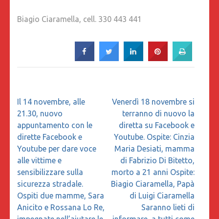
Biagio Ciaramella, cell. 330 443 441
Navigazione
Il 14 novembre, alle
Venerdì 18 novembre si
articoli
21.30, nuovo
terranno di nuovo la
appuntamento con le
diretta su Facebook e
dirette Facebook e
Youtube. Ospite: Cinzia
Youtube per dare voce
Maria Desiati, mamma
alle vittime e
di Fabrizio Di Bitetto,
sensibilizzare sulla
morto a 21 anni Ospite:
sicurezza stradale.
Biagio Ciaramella, Papà
Ospiti due mamme, Sara
di Luigi Ciaramella
Anicito e Rossana Lo Re,
Saranno lieti di
impegnate nell’aiutare le
informare, a tutti come