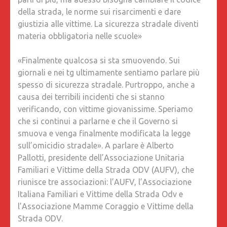
«BENE
della strada, le norme sui risarcimenti e dare
CHE
giustizia alle vittime. La sicurezza stradale diventi
SE
materia obbligatoria nelle scuole»
NE
PARLI
«Finalmente qualcosa si sta smuovendo. Sui
DI
giornali e nei tg ultimamente sentiamo parlare più
PIÙ,
spesso di sicurezza stradale. Purtroppo, anche a
MA
causa dei terribili incidenti che si stanno
ADESSO
verificando, con vittime giovanissime. Speriamo
BISOGN
che si continui a parlarne e che il Governo si
CAMBIA
smuova e venga finalmente modificata la legge
IL
sull’omicidio stradale». A parlare è Alberto
CODICE
Pallotti, presidente dell’Associazione Unitaria
DELLA
Familiari e Vittime della Strada ODV (AUFV), che
STRADA
riunisce tre associazioni: l’AUFV, l’Associazione
LE
Italiana Familiari e Vittime della Strada Odv e
NORME
l’Associazione Mamme Coraggio e Vittime della
SUI
Strada ODV.
RISARCI