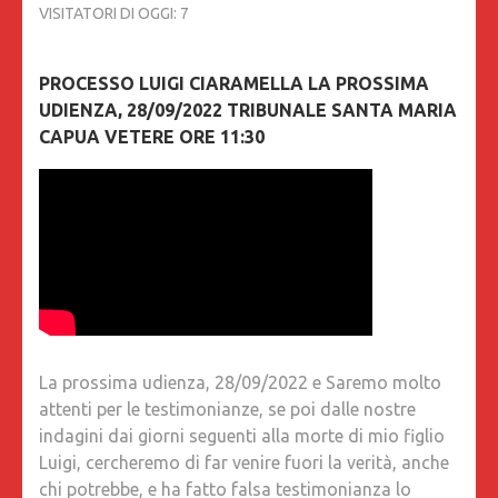
VISITATORI DI OGGI:
7
PROCESSO LUIGI CIARAMELLA LA PROSSIMA
UDIENZA, 28/09/2022 TRIBUNALE SANTA MARIA
CAPUA VETERE ORE 11:30
La prossima udienza, 28/09/2022 e Saremo molto
attenti per le testimonianze, se poi dalle nostre
indagini dai giorni seguenti alla morte di mio figlio
Luigi, cercheremo di far venire fuori la verità, anche
chi potrebbe, e ha fatto falsa testimonianza lo