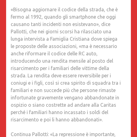
E
«Bisogna aggiornare il codice della strada, che è
DARE
fermo al 1992, quando gli smartphone che oggi
GIUSTIZ
causano tanti incidenti non esistevano», dice
ALLE
Pallotti, che nei giorni scorsi ha rilasciato una
VITTIME
lunga intervista a Famiglia Cristiana dove spiega
LA
le proposte delle associazioni, «ma è necessario
SICURE
anche riformare il codice delle RC auto,
STRADA
introducendo una rendita mensile al posto del
DIVENTI
risarcimento per i familiari delle vittime della
MATERI
strada. La rendita deve essere reversibile per i
OBBLIG
coniugi e i figli, così si crea spirito di squadra tra i
NELLE
familiari e non succede più che persone rimaste
SCUOLE
infortunate gravemente vengano abbandonate in
ospizio o siano costrette ad andare alla Caritas
perché i familiari hanno incassato i soldi del
risarcimento e poi li hanno abbandonati».
Continua Pallotti: «La repressione è importante,