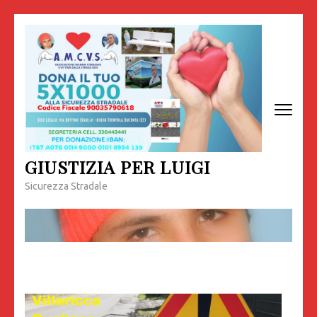
Passa
al
contenuto
(premi
invio)
GIUSTIZIA PER LUIGI
Sicurezza Stradale