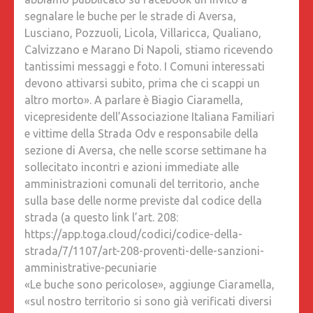
SUBITO
segnalare le buche per le strade di Aversa,
DA
Lusciano, Pozzuoli, Licola, Villaricca, Qualiano,
FARE
Calvizzano e Marano Di Napoli, stiamo ricevendo
PER
tantissimi messaggi e foto. I Comuni interessati
RIPRIST
devono attivarsi subito, prima che ci scappi un
IL
altro morto». A parlare è Biagio Ciaramella,
MANTO
vicepresidente dell’Associazione Italiana Familiari
STRADA
e vittime della Strada Odv e responsabile della
E
sezione di Aversa, che nelle scorse settimane ha
GARANT
sollecitato incontri e azioni immediate alle
LA
amministrazioni comunali del territorio, anche
SICURE
sulla base delle norme previste dal codice della
strada (a questo link l’art. 208:
https://app.toga.cloud/codici/codice-della-
strada/7/1107/art-208-proventi-delle-sanzioni-
amministrative-pecuniarie
«Le buche sono pericolose», aggiunge Ciaramella,
«sul nostro territorio si sono già verificati diversi