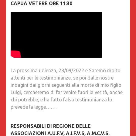
CAPUA VETERE ORE 11:30
La prossima udienza, 28/09/2022 e Saremo molto
attenti per le testimonianze, se poi dalle nostre
indagini dai giorni seguenti alla morte di mio figlio
Luigi, cercheremo di far venire fuori la verità, anche
chi potrebbe, e ha fatto falsa testimonianza lo
prevede la legge…….
RESPONSABILI DI REGIONE DELLE
ASSOCIAZIONI A.U.F.V, A.I.F.V.S, A.M.C.V.S.