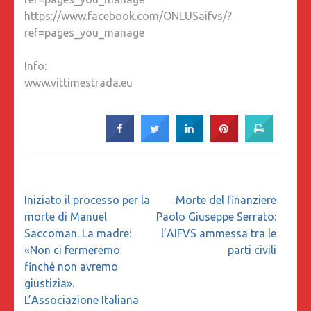
https://www.facebook.com/ONLUSaifvs/?
ref=pages_you_manage
Info:
www.vittimestrada.eu
Navigazione
Iniziato il processo per la
Morte del finanziere
articoli
morte di Manuel
Paolo Giuseppe Serrato:
Saccoman. La madre:
l’AIFVS ammessa tra le
«Non ci fermeremo
parti civili
finché non avremo
giustizia».
L’Associazione Italiana