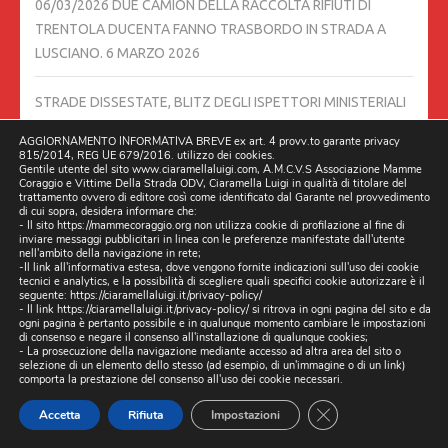
06/03/2026 DUE CAMION DELLA RACCOLTA RIFIUTI DI
TRENTOLA DUCENTA FANNO TRASBORDO IN STRADA A
LUSCIANO.
6 MARZO 2026
STRADE DISSESTATE, BLITZ DEGLI ISPETTORI MINISTERIALI
ANCHE A GIUGLIANO
5 MARZO 2026
AGGIORNAMENTO INFORMATIVA BREVE ex art. 4 provv.to garante privacy
815/2014, REG UE 679/2016. utilizzo dei cookies.
Gentile utente del sito www.ciaramellaluigi.com, A.M.C.V.S Associazione Mamme
LA BUCA LUSCIANO IN VIALE DELLA LIBERTÀ, CIVICO 55, È
Coraggio e Vittime Della Strada ODV, Ciaramella Luigi in qualità di titolare del
trattamento ovvero di editore così come identificato dal Garante nel provvedimento
ANCORA LÌ.
4 MARZO 2026
di cui sopra, desidera informare che:
- Il sito https://mammecoraggio.org non utilizza cookie di profilazione al fine di
inviare messaggi pubblicitari in linea con le preferenze manifestate dall'utente
L’ILLUMINAZIONE TRA VIA BETTINO CRAXI E VIA LUCARELLI È
nell'ambito della navigazione in rete;
-Il link all'informativa estesa, dove vengono fornite indicazioni sull'uso dei cookie
TORNATA. 03/03/2026 TRENTOLA DUCENTA, LUSCIANO
3
tecnici e analytics, e la possibilità di scegliere quali specifici cookie autorizzare è il
seguente:
https://ciaramellaluigi.it/privacy-policy/
MARZO 2026
- Il link
https://ciaramellaluigi.it/privacy-policy/
si ritrova in ogni pagina del sito e da
ogni pagina è pertanto possibile e in qualunque momento cambiare le impostazioni
di consenso e negare il consenso all'installazione di qualunque cookies;
SOPRALLUOGHI MINISTERIALI DOPO MARANO: SI PARTE DA
- La prosecuzione della navigazione mediante accesso ad altra area del sito o
selezione di un elemento dello stesso (ad esempio, di un'immagine o di un link)
GIUGLIANO, LETTORI INVITATI A SEGNALARE BUCHE E
comporta la prestazione del consenso all'uso dei cookie necessari.
VORAGINI
27 FEBBRAIO 2026
CLOSE GDPR CO
Accetta
Rifiuta
Impostazioni
26/02/2026 STRADE AL BUIO DA UNA SETTIMANA TRA VIA