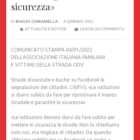
sicurezza»
DI
BIAGIO CIARAMELLA
4 GENNAIO 2022
STRADE
ATTUALITÀ E NOTIZIE
LASCIA UN COMMENTO
DISSES
E
COMUNICATO STAMPA 04/01/2022
BUCHE:
DELL’ASSOCIAZIONE ITALIANA FAMILIARI
SU
E VITTIME DELLA STRADA ODV
FACEBO
LE
Strade dissestate e buche: su Facebook le
SEGNAL
segnalazioni dei cittadini. L’AIFVS: «Le istituzioni
DEI
si diano subito da fare per ripristinare il manto
CITTADI
stradale e garantire la sicurezza»
L’AIFVS:
«LE
«Le istituzioni devono darsi da fare subito per
ISTITUZ
mettere in sicurezza le strade. Non lo chiediamo
SI
solo noi, ma migliaia di cittadini. Da quando
DIANO
abbiamo pubblicato su Facebook un invito a