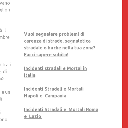
mavano
LA
gliori
CASSAZIONE
CAMBIA
ORIENTAMENTO.
 il
IL
Vuoi segnalare problemi di
embre.
PRESIDENTE
carenza di strade, segnaletica
PALLOTTI:
stradale o buche nella tua zona?
«UNA
Facci sapere subito!
VITTORIA,
 tra i
SAREMO
Incidenti stradali e Mortai in
, di
ALL’AVANGUARDIA
Italia
no
IN
EUROPA»
Incidenti Stradali e Mortali
 e un
Napoli e Campania
di
Incidenti Stradali e Mortali Roma
i
e Lazio
gono