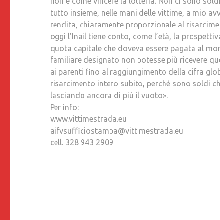
non è come vincere la lotteria. Non ci sono sold
tutto insieme, nelle mani delle vittime, a mio av
rendita, chiaramente proporzionale al risarcimen
oggi l’Inail tiene conto, come l’età, la prospettiva
quota capitale che doveva essere pagata al mome
familiare designato non potesse più ricevere qu
ai parenti fino al raggiungimento della cifra glo
risarcimento intero subito, perché sono soldi c
lasciando ancora di più il vuoto».
Per info:
www.vittimestrada.eu
aifvsufficiostampa@vittimestrada.eu
cell. 328 943 2909