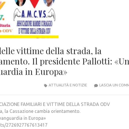
elle vittime della strada, la
mento. Il presidente Pallotti: «U
guardia in Europa»
ATTUALITÀ E NOTIZIE
LASCIA UN COM
IAZIONE FAMILIARI E VITTIME DELLA STRADA ODV
rada, la Cassazione cambia orientamento.
’avanguardia in Europa»
osts/2726927767613417