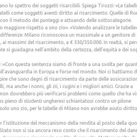
no lo spettro dei soggetti risarcibili. Spiega Tirozzi: «Le tabell
ratelli come soggetti aventi diritto al risarcimento. Quelle di R
re con il metodo dei punteggi e attuando delle sottocategorie.
to maggiore rispetto a uno zio». «Volendo analizzare le tabelle
e differenze: Milano riconosceva un massimale a un genitore di
 ai massimi del risarcimento, a € 330/350.000. In realtà, si pe
e si guadagna nell’ambito della certezza, dell’equità e dei so
ce: «Con questa sentenza siamo di fronte a una svolta per quan
 all’avanguardia in Europa e forse nel mondo. Noi ci battiamo 
capire che sono degni di risarcimento da parte delle assicurazio
li, ma anche i nonni, gli zii, i cugini e i migliori amici. Grazie a
non dovrebbero più verificarsi problemi come quello che ha vi
bus pieno di studenti ungheresi schiantatosi contro un pilone
olo uno zio, per le tabelle di Milano non avrebbe avuto diritto
er l’istituzione del meccanismo della rendita al posto della qu
o Stato non si sia ancora reso conto che il risarcimento del da