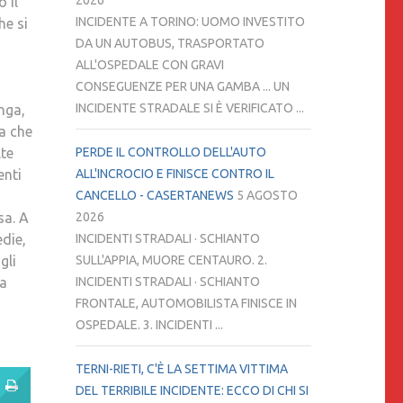
2026
 il
INCIDENTE A TORINO: UOMO INVESTITO
he si
DA UN AUTOBUS, TRASPORTATO
ALL'OSPEDALE CON GRAVI
CONSEGUENZE PER UNA GAMBA ... UN
INCIDENTE STRADALE SI È VERIFICATO ...
onga,
ra che
PERDE IL CONTROLLO DELL'AUTO
lte
ALL'INCROCIO E FINISCE CONTRO IL
enti
CANCELLO - CASERTANEWS
5 AGOSTO
2026
sa. A
INCIDENTI STRADALI · SCHIANTO
die,
SULL'APPIA, MUORE CENTAURO. 2.
gli
INCIDENTI STRADALI · SCHIANTO
na
FRONTALE, AUTOMOBILISTA FINISCE IN
OSPEDALE. 3. INCIDENTI ...
TERNI-RIETI, C'È LA SETTIMA VITTIMA
DEL TERRIBILE INCIDENTE: ECCO DI CHI SI