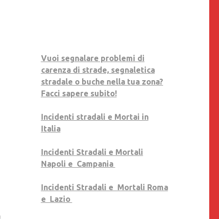
PROPOSTE
PER
MODIFICARE
IL
CODICE
Vuoi segnalare problemi di
DELLA
carenza di strade, segnaletica
STRADA
stradale o buche nella tua zona?
Facci sapere subito!
Incidenti stradali e Mortai in
Italia
Incidenti Stradali e Mortali
Napoli e Campania
Incidenti Stradali e Mortali Roma
e Lazio
a