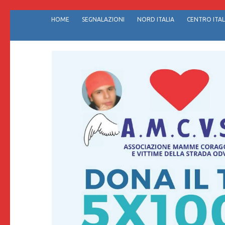
Passa
HOME
SEGNALAZIONI
NORD ITALIA
CENTRO ITAL
al
contenuto
(premi
invio)