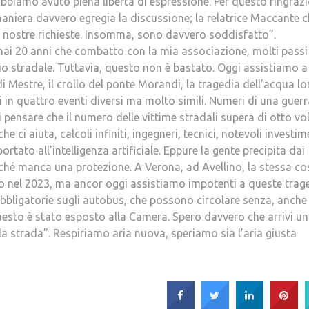
biamo avuto piena libertà di espressione. Per questo ringrazio
maniera davvero egregia la discussione; la relatrice Maccante c
e nostre richieste. Insomma, sono davvero soddisfatto”.
mai 20 anni che combatto con la mia associazione, molti passi
idio stradale. Tuttavia, questo non è bastato. Oggi assistiamo a
di Mestre, il crollo del ponte Morandi, la tragedia dell’acqua l
 in quattro eventi diversi ma molto simili. Numeri di una guer
pensare che il numero delle vittime stradali supera di otto vo
 ci aiuta, calcoli infiniti, ingegneri, tecnici, notevoli investim
tato all’intelligenza artificiale. Eppure la gente precipita dai
erché manca una protezione. A Verona, ad Avellino, la stessa co
mo nel 2023, ma ancor oggi assistiamo impotenti a queste trage
bbligatorie sugli autobus, che possono circolare senza, anche 
uesto è stato esposto alla Camera. Spero davvero che arrivi u
lla strada”. Respiriamo aria nuova, speriamo sia l’aria giusta