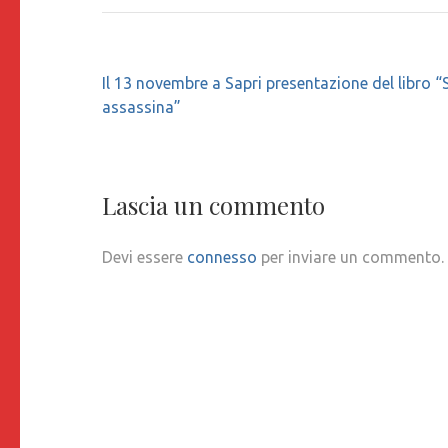
Navigazione
Il 13 novembre a Sapri presentazione del libro “
articoli
assassina”
Lascia un commento
Devi essere
connesso
per inviare un commento.