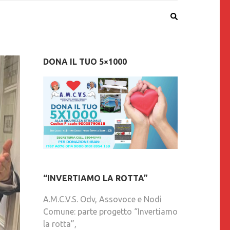
DONA IL TUO 5×1000
“INVERTIAMO LA ROTTA”
A.M.C.V.S. Odv, Assovoce e Nodi
Comune: parte progetto “Invertiamo
la rotta”,