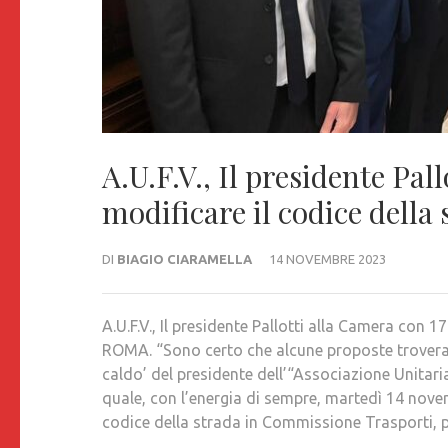
A.U.F.V., Il presidente Pal
modificare il codice della
DI
BIAGIO CIARAMELLA
14 NOVEMBRE 2023
A.U.F.V., Il presidente Pallotti alla Camera con 
ROMA. “Sono certo che alcune proposte troverann
caldo’ del presidente dell’“Associazione Unitaria 
quale, con l’energia di sempre, martedì 14 novemb
codice della strada in Commissione Trasporti, 