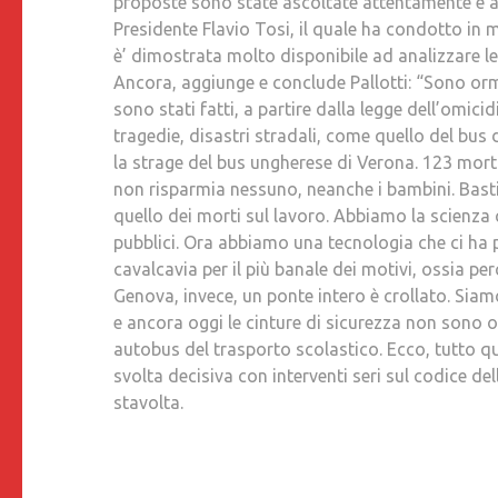
proposte sono state ascoltate attentamente e ab
Presidente Flavio Tosi, il quale ha condotto in 
è’ dimostrata molto disponibile ad analizzare l
Ancora, aggiunge e conclude Pallotti: “Sono or
sono stati fatti, a partire dalla legge dell’omic
tragedie, disastri stradali, come quello del bus 
la strage del bus ungherese di Verona. 123 morti
non risparmia nessuno, neanche i bambini. Basti 
quello dei morti sul lavoro. Abbiamo la scienza che
pubblici. Ora abbiamo una tecnologia che ci ha por
cavalcavia per il più banale dei motivi, ossia p
Genova, invece, un ponte intero è crollato. Sia
e ancora oggi le cinture di sicurezza non sono o
autobus del trasporto scolastico. Ecco, tutto q
svolta decisiva con interventi seri sul codice de
stavolta.