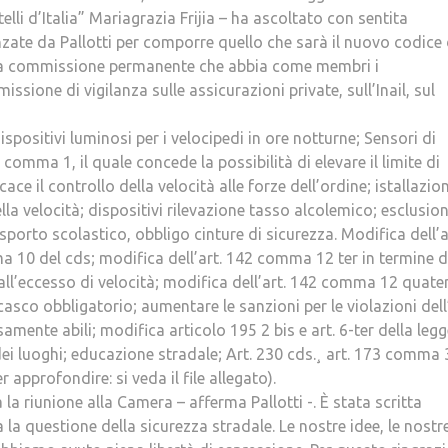
lli d’Italia” Mariagrazia Frijia – ha ascoltato con sentita
zate da Pallotti per comporre quello che sarà il nuovo codice 
re una commissione permanente che abbia come membri i
ssione di vigilanza sulle assicurazioni private, sull’Inail, sul
positivi luminosi per i velocipedi in ore notturne; Sensori di
comma 1, il quale concede la possibilità di elevare il limite di
cace il controllo della velocità alle forze dell’ordine; istallazio
lla velocità; dispositivi rilevazione tasso alcolemico; esclusio
trasporto scolastico, obbligo cinture di sicurezza. Modifica dell’a
0 del cds; modifica dell’art. 142 comma 12 ter in termine d
 all’eccesso di velocità; modifica dell’art. 142 comma 12 quate
casco obbligatorio; aumentare le sanzioni per le violazioni dell’
samente abili; modifica articolo 195 2 bis e art. 6-ter della leg
 dei luoghi; educazione stradale; Art. 230 cds.¸ art. 173 comma 3
 approfondire: si veda il file allegato).
 riunione alla Camera – afferma Pallotti -. È stata scritta
a la questione della sicurezza stradale. Le nostre idee, le nostr