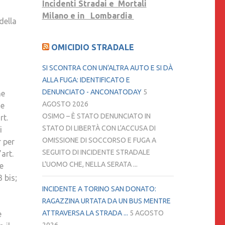
Incidenti Stradai e Mortali
Milano e in Lombardia
della
OMICIDIO STRADALE
SI SCONTRA CON UN'ALTRA AUTO E SI DÀ
ALLA FUGA: IDENTIFICATO E
DENUNCIATO - ANCONATODAY
5
ne
AGOSTO 2026
ne
OSIMO – È STATO DENUNCIATO IN
rt.
STATO DI LIBERTÀ CON L'ACCUSA DI
i
OMISSIONE DI SOCCORSO E FUGA A
r per
SEGUITO DI INCIDENTE STRADALE
art.
L'UOMO CHE, NELLA SERATA ...
ge
 bis;
INCIDENTE A TORINO SAN DONATO:
RAGAZZINA URTATA DA UN BUS MENTRE
ATTRAVERSA LA STRADA ...
5 AGOSTO
e