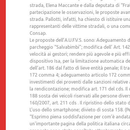
strada, Elena Maccante e dalla deputata di “Frate
partecipazione le osservazioni, le proposte avan
strada. Pallotti, infatti, ha chiesto di istitui
rappresentanti delle vittime stradali, o una commi
Consap.
Le proposte dell’A.U.F.V.S. sono: Adeguamento dis
parcheggio “Salvabimbi”; modifica dell’ Art. 142 
velocità ai gestori; rendere più agevole e più effi
dispositivo Isa, per la limitazione automatica de
dell’art. 186 dal fatto di lieve entità penale; Il 
172 comma 4; adeguamento articolo 172 comma 1
investimenti dei proventi dalle sanzioni relative
la rendicontazione; modifica art. 171 del cds. Il 
188 sosta dei veicoli riservati alle persone diver
160/2007, art. 211 cds . Il ripristino dello stato
L’uso dello smartphone; divieto di sosta 158. (Per
“Esprimo piena soddisfazione per com’è andata la
un’importante pagina della politica italiana circ