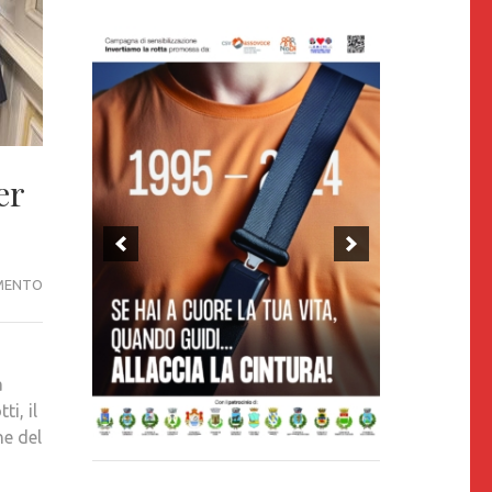
er
A.U.F.V.,
MENTO
IL
PRESIDENTE
PALLOTTI
a
ALLA
ti, il
CAMERA
ne del
CON
17