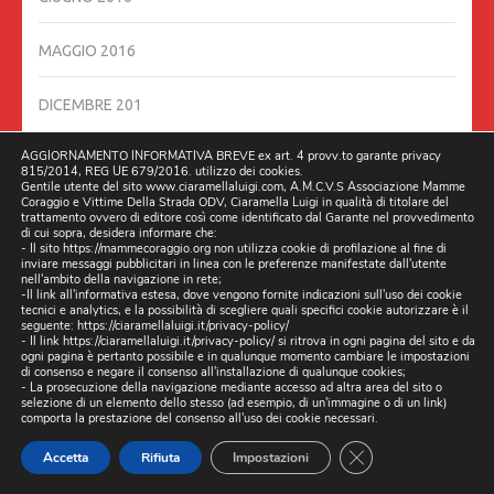
MAGGIO 2016
DICEMBRE 201
AGGIORNAMENTO INFORMATIVA BREVE ex art. 4 provv.to garante privacy
815/2014, REG UE 679/2016. utilizzo dei cookies.
RECENT POSTS
Gentile utente del sito www.ciaramellaluigi.com, A.M.C.V.S Associazione Mamme
Coraggio e Vittime Della Strada ODV, Ciaramella Luigi in qualità di titolare del
trattamento ovvero di editore così come identificato dal Garante nel provvedimento
DOPO GLI ESPOSTI, (ARRIVANO LE ISPEZIONI), DAL
di cui sopra, desidera informare che:
MINISTERO INFRASTRUTTURE ROMA, DELEGANO NAPOLI
- Il sito https://mammecoraggio.org non utilizza cookie di profilazione al fine di
inviare messaggi pubblicitari in linea con le preferenze manifestate dall'utente
AD INTERVENIRE SULLA STRADA PROVINCIALE DI CASERTA,
nell'ambito della navigazione in rete;
-Il link all'informativa estesa, dove vengono fornite indicazioni sull'uso dei cookie
SP131 03/04/2026 ORE 10:00 CHIAMATA STRADA DELLA
tecnici e analytics, e la possibilità di scegliere quali specifici cookie autorizzare è il
MORTE.
3 APRILE 2026
seguente:
https://ciaramellaluigi.it/privacy-policy/
- Il link
https://ciaramellaluigi.it/privacy-policy/
si ritrova in ogni pagina del sito e da
ogni pagina è pertanto possibile e in qualunque momento cambiare le impostazioni
di consenso e negare il consenso all'installazione di qualunque cookies;
TRE MORTI IN TRE GIORNI. È PESANTE IL BILANCIO DI DUE
- La prosecuzione della navigazione mediante accesso ad altra area del sito o
selezione di un elemento dello stesso (ad esempio, di un'immagine o di un link)
GRAVI INCIDENTI STRADALI CHE SI SONO VERIFICATI A
comporta la prestazione del consenso all'uso dei cookie necessari.
NAPOLI,
24 MARZO 2026
CLOSE GDPR CO
Accetta
Rifiuta
Impostazioni
IL 20/03/2026 INCONTRO ASSOCIAZIONI VITTIME DELLA