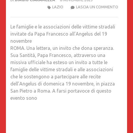
LE
LAZIO
LASCIA UN COMMENTO
FAMIGLI
E
Le famiglie e le associazioni delle vittime stradali
LE
invitate da Papa Francesco all’Angelus del 19
ASSOCI
novembre
DELLE
ROMA. Una lettera, un invito che dona speranza.
VITTIME
Sua Santità, Papa Francesco, attraverso una
STRADA
missiva ufficiale ha esteso un invito a tutte le
INVITAT
famiglie delle vittime stradali e alle associazioni
DA
che le sostengono a partecipare alle recite
PAPA
dell’Angelus di domenica 19 novembre, in piazza
FRANCE
San Pietro a Roma. A farsi portavoce di questo
ALL’ANG
evento sono
DEL
19
NOVEM