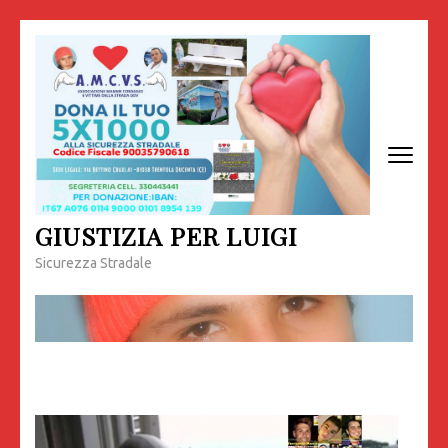
Passa
al
contenuto
(premi
invio)
GIUSTIZIA PER LUIGI
Sicurezza Stradale