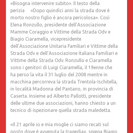
«Bisogna intervenire subito». Il testo della
CIARAME
perizia «Dopo quindici anni la strada dove è
UN
morto nostro figlio è ancora pericolosa». Così
PERITO
Elena Ronzullo, presidente dell’Associazione
TECNIC
Mamme Coraggio e Vittime della Strada Odv e
DELLE
Biagio Ciaramella, vicepresidente
ASSOCI
dell’Associazione Unitaria Familiari e Vittime della
HA
Strada Odv e dell’Associazione Italiana Familiari e
ISPEZI
Vittime della Strada Odv. Ronzullo e Ciaramella
LA
sono i genitori di Luigi Ciaramella, il 19enne che
STRAD
ha perso la vita il 31 luglio del 2008 mentre in
RILEVA
macchina percorreva la strada Trentola-Ischitella,
DIVERSE
in località Madonna del Pantano, in provincia di
IRREGOL
Caserta. Insieme ad Alberto Pallotti, presidente
PALLOTT
delle ultime due associazioni, hanno chiesto a un
CIARAM
tecnico di ispezionare quella strada maledetta.
E
RONZUL
«Il 21 aprile io e mia moglie ci siamo recati sul
posto dove è avvenuta la tragedia», spiega Biagio