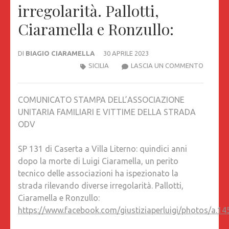
irregolarità. Pallotti,
Ciaramella e Ronzullo:
DI
BIAGIO CIARAMELLA
30 APRILE 2023
SP
SICILIA
LASCIA UN COMMENTO
131
DI
COMUNICATO STAMPA DELL’ASSOCIAZIONE
CASERT
UNITARIA FAMILIARI E VITTIME DELLA STRADA
A
ODV
VILLA
LITERNO
SP 131 di Caserta a Villa Literno: quindici anni
QUINDIC
dopo la morte di Luigi Ciaramella, un perito
ANNI
tecnico delle associazioni ha ispezionato la
DOPO
strada rilevando diverse irregolarità. Pallotti,
LA
Ciaramella e Ronzullo:
MORTE
https://www.facebook.com/giustiziaperluigi/photos/a
DI
LUIGI