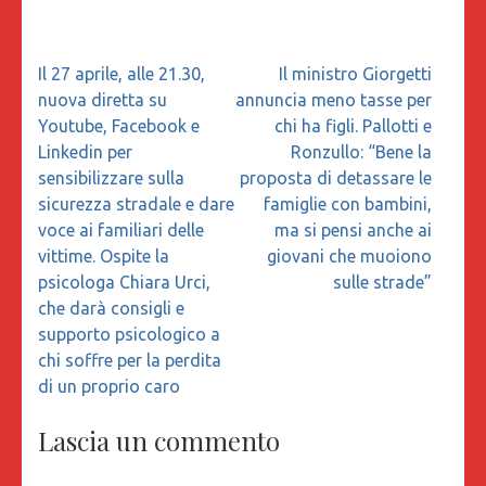
Navigazione
Il 27 aprile, alle 21.30,
Il ministro Giorgetti
articoli
nuova diretta su
annuncia meno tasse per
Youtube, Facebook e
chi ha figli. Pallotti e
Linkedin per
Ronzullo: “Bene la
sensibilizzare sulla
proposta di detassare le
sicurezza stradale e dare
famiglie con bambini,
voce ai familiari delle
ma si pensi anche ai
vittime. Ospite la
giovani che muoiono
psicologa Chiara Urci,
sulle strade”
che darà consigli e
supporto psicologico a
chi soffre per la perdita
di un proprio caro
Lascia un commento