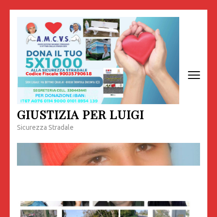
Passa
al
contenuto
(premi
invio)
GIUSTIZIA PER LUIGI
Sicurezza Stradale