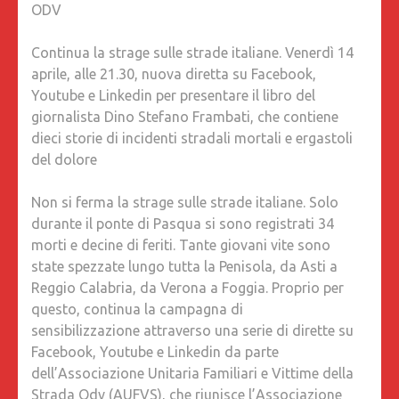
ODV
NUOVA
DIRETT
Continua la strage sulle strade italiane. Venerdì 14
SU
aprile, alle 21.30, nuova diretta su Facebook,
FACEBO
Youtube e Linkedin per presentare il libro del
YOUTUB
giornalista Dino Stefano Frambati, che contiene
E
dieci storie di incidenti stradali mortali e ergastoli
LINKEDI
del dolore
PER
PRESEN
Non si ferma la strage sulle strade italiane. Solo
IL
durante il ponte di Pasqua si sono registrati 34
LIBRO
morti e decine di feriti. Tante giovani vite sono
DEL
state spezzate lungo tutta la Penisola, da Asti a
GIORNA
Reggio Calabria, da Verona a Foggia. Proprio per
DINO
questo, continua la campagna di
STEFAN
sensibilizzazione attraverso una serie di dirette su
FRAMBA
Facebook, Youtube e Linkedin da parte
CHE
dell’Associazione Unitaria Familiari e Vittime della
CONTIE
Strada Odv (AUFVS), che riunisce l’Associazione
DIECI