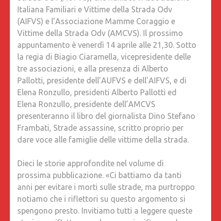
Italiana Familiari e Vittime della Strada Odv
STORIE
(AIFVS) e l’Associazione Mamme Coraggio e
DI
Vittime della Strada Odv (AMCVS). Il prossimo
INCIDEN
appuntamento è venerdì 14 aprile alle 21,30. Sotto
STRADA
la regia di Biagio Ciaramella, vicepresidente delle
MORTAL
tre associazioni, e alla presenza di Alberto
E
Pallotti, presidente dell’AUFVS e dell’AIFVS, e di
ERGAST
Elena Ronzullo, presidenti Alberto Pallotti ed
DEL
Elena Ronzullo, presidente dell’AMCVS
DOLORE
presenteranno il libro del giornalista Dino Stefano
Frambati, Strade assassine, scritto proprio per
dare voce alle famiglie delle vittime della strada.
Dieci le storie approfondite nel volume di
prossima pubblicazione. «Ci battiamo da tanti
anni per evitare i morti sulle strade, ma purtroppo
notiamo che i riflettori su questo argomento si
spengono presto. Invitiamo tutti a leggere queste