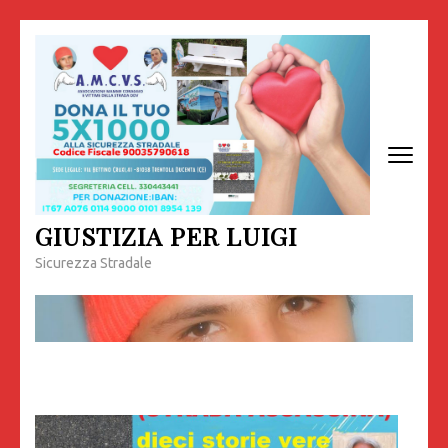
Passa
al
contenuto
(premi
invio)
GIUSTIZIA PER LUIGI
Sicurezza Stradale