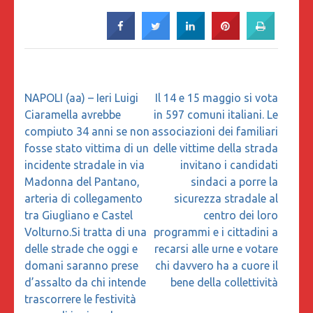
Navigazione
NAPOLI (aa) – Ieri Luigi
Il 14 e 15 maggio si vota
articoli
Ciaramella avrebbe
in 597 comuni italiani. Le
compiuto 34 anni se non
associazioni dei familiari
fosse stato vittima di un
delle vittime della strada
incidente stradale in via
invitano i candidati
Madonna del Pantano,
sindaci a porre la
arteria di collegamento
sicurezza stradale al
tra Giugliano e Castel
centro dei loro
Volturno.Si tratta di una
programmi e i cittadini a
delle strade che oggi e
recarsi alle urne e votare
domani saranno prese
chi davvero ha a cuore il
d’assalto da chi intende
bene della collettività
trascorrere le festività