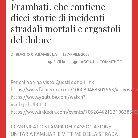
Frambati, che contiene
dieci storie di incidenti
stradali mortali e ergastoli
del dolore
DI
BIAGIO CIARAMELLA
15 APRILE 2023
CONTIN
SICILIA
LASCIA UN COMMENTO
LA
STRAGE
Per chi non ha visto Questi sono i link
SULLE
https://www.facebook.com/100080468301963/videos/1
STRADE
https://www.youtube.com/watch?
ITALIANE
v=gbgHhUbCLL0
VENERD
https://www.linkedin.com/events/705264621231063859
14
APRILE,
COMUNICATO STAMPA DELL’ASSOCIAZIONE
ALLE
UNITARIA FAMILIARI E VITTIME DELLA STRADA
21.30,