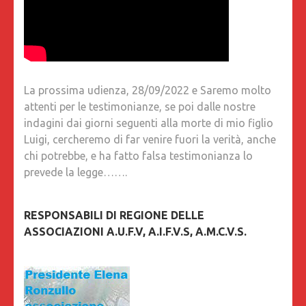
La prossima udienza, 28/09/2022 e Saremo molto
attenti per le testimonianze, se poi dalle nostre
indagini dai giorni seguenti alla morte di mio figlio
Luigi, cercheremo di far venire fuori la verità, anche
chi potrebbe, e ha fatto falsa testimonianza lo
prevede la legge…….
RESPONSABILI DI REGIONE DELLE
ASSOCIAZIONI A.U.F.V, A.I.F.V.S, A.M.C.V.S.