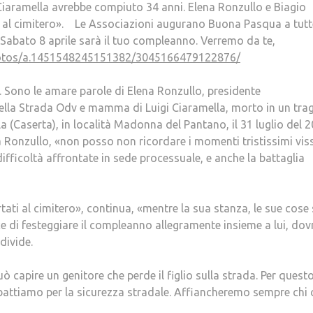
ebbe compiuto 34 anni. Elena Ronzullo e Biagio
o al cimitero». Le Associazioni augurano Buona Pasqua a tutt
gi. Sabato 8 aprile sarà il tuo compleanno. Verremo da te,
photos/a.1451548245151382/3045166479122876/
. Sono le amare parole di Elena Ronzullo, presidente
lla Strada Odv e mamma di Luigi Ciaramella, morto in un tra
la (Caserta), in località Madonna del Pantano, il 31 luglio del 2
a Ronzullo, «non posso non ricordare i momenti tristissimi vis
 difficoltà affrontate in sede processuale, e anche la battaglia
ortati al cimitero», continua, «mentre la sua stanza, le sue cos
vece di festeggiare il compleanno allegramente insieme a lui, do
divide.
pire un genitore che perde il figlio sulla strada. Per questo
tiamo per la sicurezza stradale. Affiancheremo sempre chi 