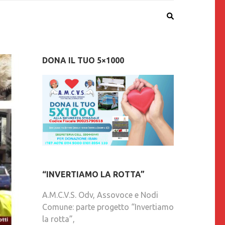
DONA IL TUO 5×1000
“INVERTIAMO LA ROTTA”
A.M.C.V.S. Odv, Assovoce e Nodi
Comune: parte progetto “Invertiamo
la rotta”,