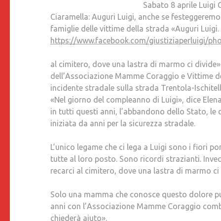
Sabato 8 aprile Luigi Ciaramella avr
Ciaramella: Auguri Luigi, anche se festeggerem
famiglie delle vittime della strada «Auguri Lui
https://www.facebook.com/giustiziaperluigi/
al cimitero, dove una lastra di marmo ci divide»
dell’Associazione Mamme Coraggio e Vittime de
incidente stradale sulla strada Trentola-Ischitel
«Nel giorno del compleanno di Luigi», dice Elen
in tutti questi anni, l’abbandono dello Stato, le
iniziata da anni per la sicurezza stradale.
L’unico legame che ci lega a Luigi sono i fiori p
tutte al loro posto. Sono ricordi strazianti. In
recarci al cimitero, dove una lastra di marmo ci 
Solo una mamma che conosce questo dolore può ca
anni con l’Associazione Mamme Coraggio combat
chiederà aiuto».