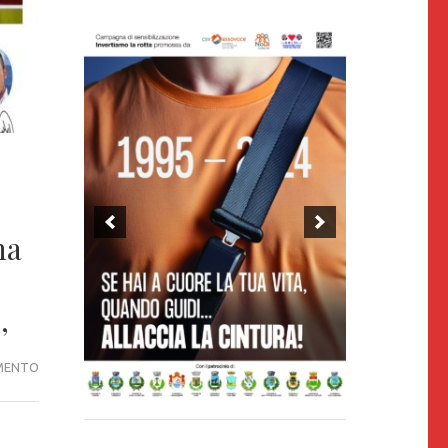
na
,
SABATO
MENTO
8
APRILE
 ODV
LUIGI