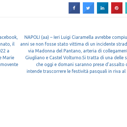
Facebook,
NAPOLI (aa) – Ieri Luigi Ciaramella avrebbe compi
ato, il
anni se non fosse stato vittima di un incidente strad
022 a
via Madonna del Pantano, arteria di collegamen
re Marie
Giugliano e Castel Volturno.Si tratta di una delle 
ommovente
che oggi e domani saranno prese d’assalto 
intende trascorrere le festività pasquali in riva al