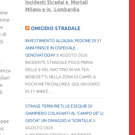
Incidenti Stradai e Mortali
ASSOCIAZIONI
Milano e in Lombardia
time
AUGURANO
Mamme
BUONA
 e
OMICIDIO STRADALE
PASQUA
e di
A
INVESTIMENTO ALL'ALBA: PEDONE DI 31
di
TUTTE
ANNI FINISCE IN OSPEDALE -
LE
GENOVATODAY
6 AGOSTO 2026
FAMIGLIE
INCIDENTE STRADALE POCO PRIMA
o
DELLE
DELLE 6 DEL MATTINO IN VIA TEA
ienza
VITTIME
BENEDETTI, NELLA ZONA DI CAMPI, A
liari
DELLA
POCHI METRI DALL'IKEA. QUI, UN UOMO
 e
STRADA
DI 31 ANNI È ...
li
«AUGURI
LUIGI.
STRAGE TERNI-RIETI, LE ESEQUIE DI
SABATO
GIAMPIERO COLASANTI AL 'CAMPO DE' LI
8
GIOCHI': UN OMAGGIO A 'SCINTILLA'
6
roppe
APRILE
AGOSTO 2026
ui
SARÀ