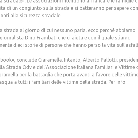
zza stradale». Le associazioni intendono affiancare le famiglie 
dita di un congiunto sulla strada e si batteranno per sapere co
nati alla sicurezza stradale.
lla strada al giorno di cui nessuno parla, ecco perché abbiamo
 giornalista Dino Frambati che ci aiuta e con il quale stiamo
ente dieci storie di persone che hanno perso la vita sull’asfal
book», conclude Ciaramella. Intanto, Alberto Pallotti, preside
lla Strada Odv e dell’Associazione Italiana Familiari e Vittime 
aramella per la battaglia che porta avanti a favore delle vittim
ua a tutti i familiari delle vittime della strada. Per info: