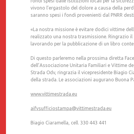
fondi spesi dalle istituzioni locali per la sicure
vivono l’ergastolo del dolore a causa della per
saranno spesi i fondi provenienti dal PNRR desti
«La nostra missione è evitare dodici vittime de
realizzato una nostra trasmissione. Ringrazio il
lavorando per la pubblicazione di un libro conten
Di questo parleremo nella prossima diretta Face
dell’Associazione Unitaria Familiari e Vittime de
Strada Odv, ringrazia il vicepresidente Biagio Ci
della strada. Le associazioni augurano Buona Pasq
www.vittimestrada.eu
aifvsufficiostampa@vittimestrada.eu
Biagio Ciaramella, cell. 330 443 441