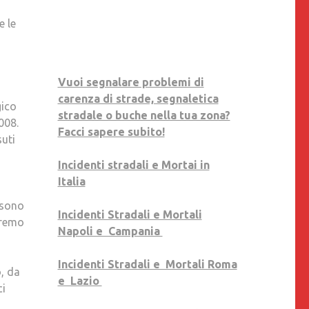
CIARAMELLA
e le
AVREBBE
COMPIUTO
34
ANNI.
Vuoi segnalare problemi di
ELENA
carenza di strade, segnaletica
gico
RONZULLO
stradale o buche nella tua zona?
008.
E
Facci sapere subito!
suti
BIAGIO
CIARAMELLA:
Incidenti stradali e Mortai in
AUGURI
Italia
LUIGI,
e sono
ANCHE
Incidenti Stradali e Mortali
vremo
SE
Napoli e Campania
FESTEGGEREMO
AL
Incidenti Stradali e Mortali Roma
, da
CIMITERO».
e Lazio
ci
LE