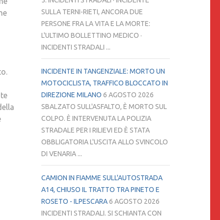
5. INCIDENTI STRADALI · INCIDENTE
che
IL
SULLA TERNI-RIETI, ANCORA DUE
me
TUO
PERSONE FRA LA VITA E LA MORTE:
COMPLEANNO.
L'ULTIMO BOLLETTINO MEDICO ·
VERREMO
INCIDENTI STRADALI ...
DA
TE,
INCIDENTE IN TANGENZIALE: MORTO UN
to.
MOTOCICLISTA, TRAFFICO BLOCCATO IN
DIREZIONE MILANO
6 AGOSTO 2026
nte
SBALZATO SULL'ASFALTO, È MORTO SUL
della
COLPO. È INTERVENUTA LA POLIZIA
e
STRADALE PER I RILIEVI ED È STATA
OBBLIGATORIA L'USCITA ALLO SVINCOLO
DI VENARIA ...
CAMION IN FIAMME SULL'AUTOSTRADA
A14, CHIUSO IL TRATTO TRA PINETO E
ROSETO - ILPESCARA
6 AGOSTO 2026
INCIDENTI STRADALI. SI SCHIANTA CON