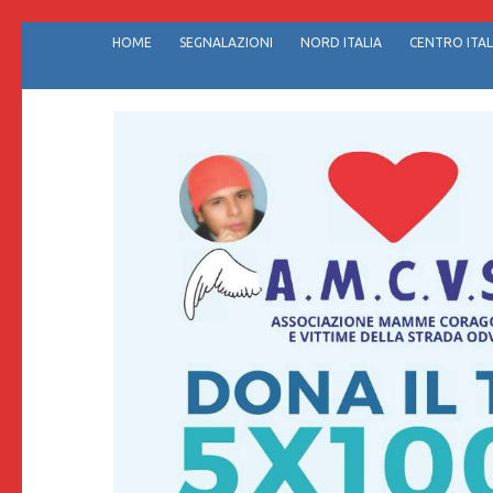
Passa
HOME
SEGNALAZIONI
NORD ITALIA
CENTRO ITAL
al
contenuto
(premi
invio)