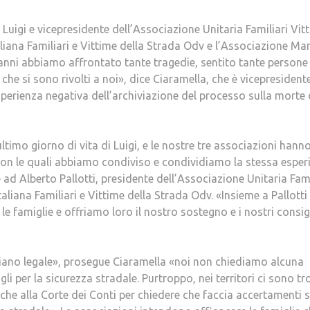
Luigi e vicepresidente dell’Associazione Unitaria Familiari Vit
taliana Familiari e Vittime della Strada Odv e l’Associazione 
 anni abbiamo affrontato tante tragedie, sentito tante persone
a che si sono rivolti a noi», dice Ciaramella, che è vicepresident
esperienza negativa dell’archiviazione del processo sulla morte 
ltimo giorno di vita di Luigi, e le nostre tre associazioni hann
con le quali abbiamo condiviso e condividiamo la stessa esper
ad Alberto Pallotti, presidente dell’Associazione Unitaria Fami
aliana Familiari e Vittime della Strada Odv. «Insieme a Pallotti
le famiglie e offriamo loro il nostro sostegno e i nostri consig
 piano legale», prosegue Ciaramella «noi non chiediamo alcuna
li per la sicurezza stradale. Purtroppo, nei territori ci sono t
che alla Corte dei Conti per chiedere che faccia accertamenti s