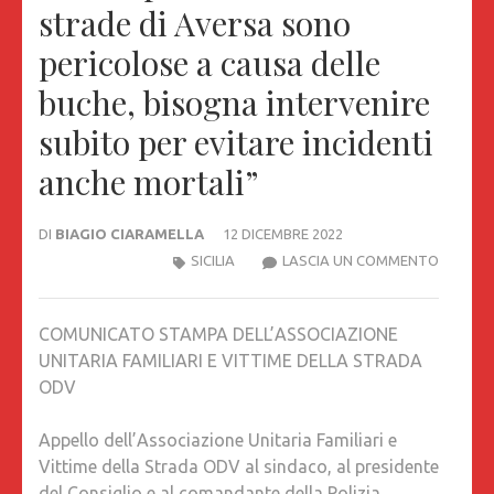
strade di Aversa sono
pericolose a causa delle
buche, bisogna intervenire
subito per evitare incidenti
anche mortali”
DI
BIAGIO CIARAMELLA
12 DICEMBRE 2022
APPELL
SICILIA
LASCIA UN COMMENTO
DELL’AS
UNITARI
COMUNICATO STAMPA DELL’ASSOCIAZIONE
FAMILIA
UNITARIA FAMILIARI E VITTIME DELLA STRADA
E
ODV
VITTIME
DELLA
Appello dell’Associazione Unitaria Familiari e
STRAD
Vittime della Strada ODV al sindaco, al presidente
ODV
del Consiglio e al comandante della Polizia