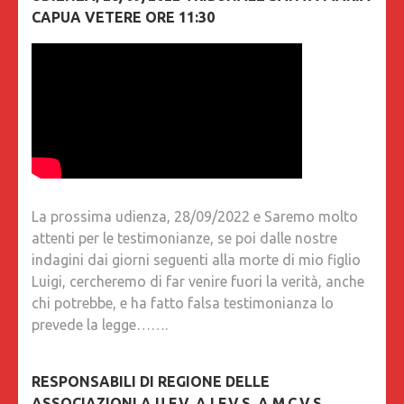
CAPUA VETERE ORE 11:30
La prossima udienza, 28/09/2022 e Saremo molto
attenti per le testimonianze, se poi dalle nostre
indagini dai giorni seguenti alla morte di mio figlio
Luigi, cercheremo di far venire fuori la verità, anche
chi potrebbe, e ha fatto falsa testimonianza lo
prevede la legge…….
RESPONSABILI DI REGIONE DELLE
ASSOCIAZIONI A.U.F.V, A.I.F.V.S, A.M.C.V.S.