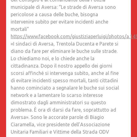
AL
municipale di Aversa: “Le strade di Aversa sono
SINDAC
pericolose a causa delle buche, bisogna
AL
intervenire subito per evitare incidenti anche
PRESID
mortali”
DEL
https://www.facebook.com/giustiziaperluigi/photos/a
CONSIG
«I sindaci di Aversa, Trentola Ducenta e Parete si
E
diano da fare per eliminare le buche sulle strade.
AL
Lo chiediamo noi, e lo chiede anche la
COMAN
cittadinanza. Dopo il nostro appello dei giorni
DELLA
scorsi affinché si intervenga subito, anche al fine
POLIZIA
di evitare incidenti spesso mortali, tanti cittadini
MUNICIP
hanno cominciato a segnalare le buche sui social
DI
network e a lamentare lo scarso interesse
AVERSA
dimostrato dagli amministratori su questo
“LE
problema. È ora di darsi da fare, soprattutto ad
STRADE
Aversa». Sono le accorate parole di Biagio
DI
Ciaramella, vice presidente dell’Associazione
AVERSA
Unitaria Familiari e Vittime della Strada ODV
SONO