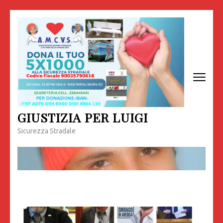
Passa
al
contenuto
(premi
invio)
GIUSTIZIA PER LUIGI
Sicurezza Stradale