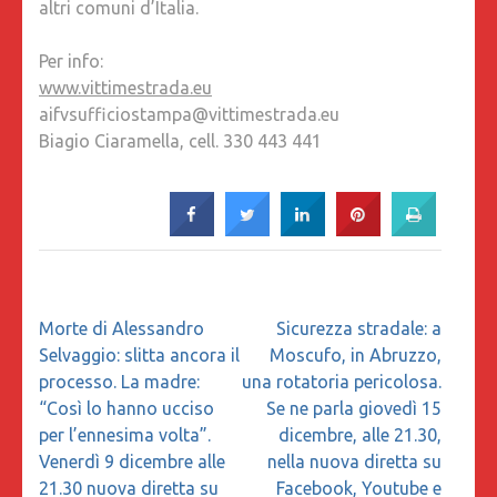
altri comuni d’Italia.
Per info:
www.vittimestrada.eu
aifvsufficiostampa@vittimestrada.eu
Biagio Ciaramella, cell. 330 443 441
Navigazione
Morte di Alessandro
Sicurezza stradale: a
articoli
Selvaggio: slitta ancora il
Moscufo, in Abruzzo,
processo. La madre:
una rotatoria pericolosa.
“Così lo hanno ucciso
Se ne parla giovedì 15
per l’ennesima volta”.
dicembre, alle 21.30,
Venerdì 9 dicembre alle
nella nuova diretta su
21.30 nuova diretta su
Facebook, Youtube e