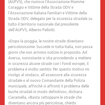
(AUFVS), che riunisce l’Associazione Mamme
PERICO
Coraggio e Vittime della Strada ODV e
A
l’Associazione Italiana Familiari e Vittime della
CAUSA
Strada ODV, delegato per la sicurezza stradale su
DELLE
tutto il territorio nazionale dal presidente
BUCHE,
dell’AUFVS, Alberto Pallotti.
BISOGN
INTERVE
«Dopo la pioggia, le nostre strade diventano
SUBITO
pericolosissime. Succede in tutta Italia, non passa
PER
giorni che non arrivino notizie in proposito. Ad
EVITARE
Aversa, nonostante si stia procedendo a mettere
INCIDEN
in sicurezza alcune strade con i fondi europei, il
ANCHE
problema è molto sentito. Per questo motivo mi
MORTAL
rivolgo al sindaco, all’assessore alla sicurezza
stradale e al nuovo Comandante della Polizia
municipale, affinché si affronti il problema delle
buche stradali in modo definitivo», dichiara
Ciaramella, «Basta rattoppare le strade che
diventano ancora più pericolose, chiedo