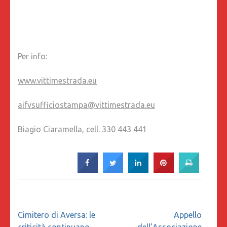
Per info:
www.vittimestrada.eu
aifvsufficiostampa@vittimestrada.eu
Biagio Ciaramella, cell. 330 443 441
Navigazione
Cimitero di Aversa: le
Appello
articoli
criticità continuano.
dell’Associazione