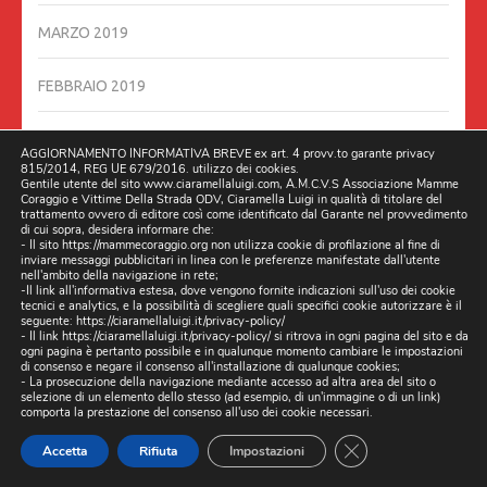
MARZO 2019
FEBBRAIO 2019
GENNAIO 2019
AGGIORNAMENTO INFORMATIVA BREVE ex art. 4 provv.to garante privacy
815/2014, REG UE 679/2016. utilizzo dei cookies.
Gentile utente del sito www.ciaramellaluigi.com, A.M.C.V.S Associazione Mamme
DICEMBRE 2018
Coraggio e Vittime Della Strada ODV, Ciaramella Luigi in qualità di titolare del
trattamento ovvero di editore così come identificato dal Garante nel provvedimento
di cui sopra, desidera informare che:
- Il sito https://mammecoraggio.org non utilizza cookie di profilazione al fine di
OTTOBRE 2018
inviare messaggi pubblicitari in linea con le preferenze manifestate dall'utente
nell'ambito della navigazione in rete;
-Il link all'informativa estesa, dove vengono fornite indicazioni sull'uso dei cookie
SETTEMBRE 2018
tecnici e analytics, e la possibilità di scegliere quali specifici cookie autorizzare è il
seguente:
https://ciaramellaluigi.it/privacy-policy/
- Il link
https://ciaramellaluigi.it/privacy-policy/
si ritrova in ogni pagina del sito e da
ogni pagina è pertanto possibile e in qualunque momento cambiare le impostazioni
AGOSTO 2018
di consenso e negare il consenso all'installazione di qualunque cookies;
- La prosecuzione della navigazione mediante accesso ad altra area del sito o
selezione di un elemento dello stesso (ad esempio, di un'immagine o di un link)
LUGLIO 2018
comporta la prestazione del consenso all'uso dei cookie necessari.
CLOSE GDPR CO
Accetta
Rifiuta
Impostazioni
GIUGNO 2018