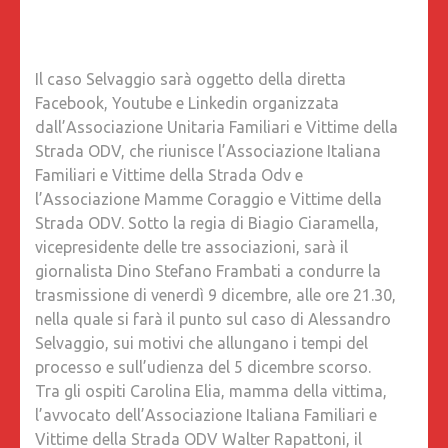
LINKEDI
DEDICA
AL
Il caso Selvaggio sarà oggetto della diretta
CASO
Facebook, Youtube e Linkedin organizzata
DEL
dall’Associazione Unitaria Familiari e Vittime della
RAGAZ
Strada ODV, che riunisce l’Associazione Italiana
CHE
Familiari e Vittime della Strada Odv e
HA
l’Associazione Mamme Coraggio e Vittime della
PERSO
Strada ODV. Sotto la regia di Biagio Ciaramella,
LA
vicepresidente delle tre associazioni, sarà il
VITA
giornalista Dino Stefano Frambati a condurre la
PER
trasmissione di venerdì 9 dicembre, alle ore 21.30,
UNA
nella quale si farà il punto sul caso di Alessandro
BUCA
Selvaggio, sui motivi che allungano i tempi del
SULL’AS
processo e sull’udienza del 5 dicembre scorso.
Tra gli ospiti Carolina Elia, mamma della vittima,
l’avvocato dell’Associazione Italiana Familiari e
Vittime della Strada ODV Walter Rapattoni, il