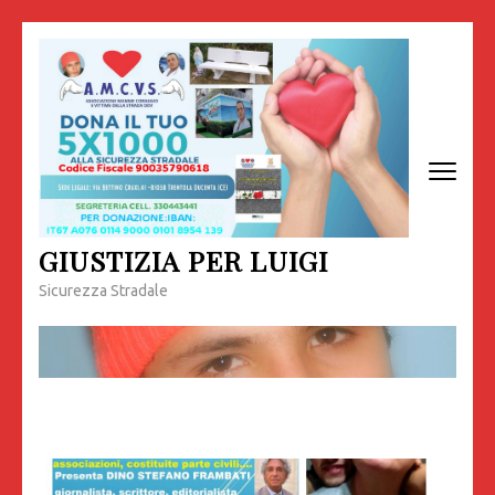
Passa
al
contenuto
(premi
invio)
GIUSTIZIA PER LUIGI
Sicurezza Stradale