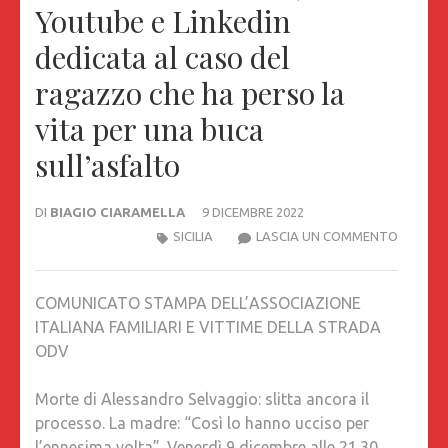
Youtube e Linkedin
dedicata al caso del
ragazzo che ha perso la
vita per una buca
sull’asfalto
DI
BIAGIO CIARAMELLA
9 DICEMBRE 2022
MORTE
SICILIA
LASCIA UN COMMENTO
DI
ALESSA
COMUNICATO STAMPA DELL’ASSOCIAZIONE
SELVAGG
ITALIANA FAMILIARI E VITTIME DELLA STRADA
SLITTA
ODV
ANCOR
IL
Morte di Alessandro Selvaggio: slitta ancora il
PROCES
processo. La madre: “Così lo hanno ucciso per
LA
l’ennesima volta”. Venerdì 9 dicembre alle 21.30