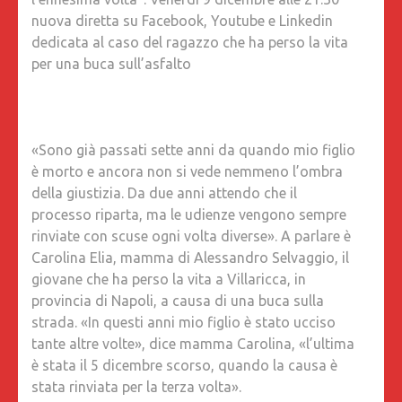
MADRE:
nuova diretta su Facebook, Youtube e Linkedin
“COSÌ
dedicata al caso del ragazzo che ha perso la vita
LO
per una buca sull’asfalto
HANNO
UCCISO
PER
L’ENNES
«Sono già passati sette anni da quando mio figlio
VOLTA”.
è morto e ancora non si vede nemmeno l’ombra
VENERD
della giustizia. Da due anni attendo che il
9
processo riparta, ma le udienze vengono sempre
DICEMB
rinviate con scuse ogni volta diverse». A parlare è
ALLE
Carolina Elia, mamma di Alessandro Selvaggio, il
21.30
giovane che ha perso la vita a Villaricca, in
NUOVA
provincia di Napoli, a causa di una buca sulla
DIRETT
strada. «In questi anni mio figlio è stato ucciso
SU
tante altre volte», dice mamma Carolina, «l’ultima
FACEBO
è stata il 5 dicembre scorso, quando la causa è
YOUTUB
stata rinviata per la terza volta».
E